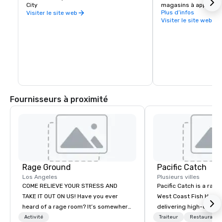
City
magasins à apprécier
Foster City offre un s
Plus d’infos
Visiter le site web
gratuit vers et depuis
Visiter le site web
commercial Hilldales 3
Fournisseurs à proximité
Rage Ground
Pacific Catch
Los Angeles
Plusieurs villes
COME RELIEVE YOUR STRESS AND
Pacific Catch is a rapi
TAKE IT OUT ON US! Have you ever
West Coast Fish House
heard of a rage room? It’s somewhere
delivering high-quality
everyday folks can take out their
seafood with a unique 
Activité
Traiteur
Restaurant/