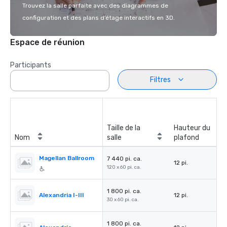
Trouvez la salle parfaite avec des diagrammes de
configuration et des plans d’étage interactifs en 3D.
Espace de réunion
Participants
Filtres
Taille de la
Hauteur du
Nom
salle
plafond
Magellan Ballroom
7 440 pi. ca.
12 pi.
120 x 60 pi. ca.
1 800 pi. ca.
Alexandria I-III
12 pi.
30 x 60 pi. ca.
1 800 pi. ca.