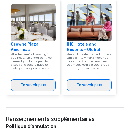
night.
individually packaged
Favorites" can also be
office, hotel or meetin
Crowne Plaza
IHG Hotels and
Americas
Resorts - Global
Whether you’re traveling for
We can't create the deck, but we
business, leisure or both, we
can definitely make meetings
connect you to the people,
more fun. So come meet how
places and possibilities to
you meet. We'll get your group
make your stay remarkable.
in the right headspace.
En savoir plus
En savoir plus
Renseignements supplémentaires
Politique d’annulation