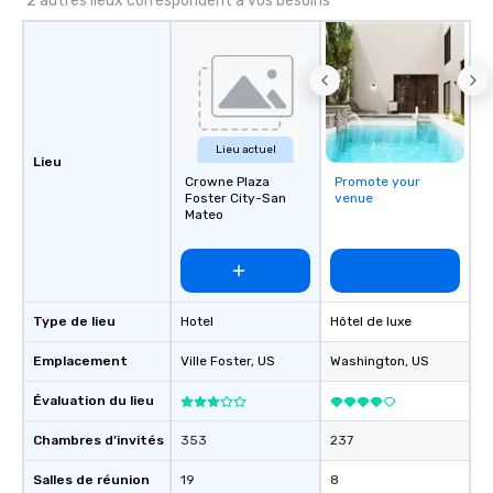
2 autres lieux correspondent à vos besoins
Lieu actuel
Lieu
Crowne Plaza
Promote your
Foster City-San
venue
Mateo
Type de lieu
Hotel
Hôtel de luxe
Emplacement
Ville Foster
, US
Washington
, US
Évaluation du lieu
Chambres d’invités
353
237
Salles de réunion
19
8