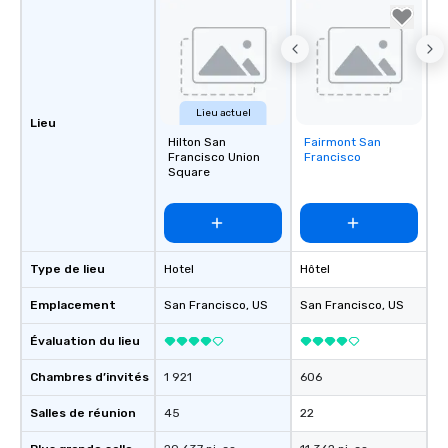
Lieu actuel
Lieu
Hilton San
Fairmont San
Removed from
Francisco Union
Francisco
favorites
Square
Type de lieu
Hotel
Hôtel
Emplacement
San Francisco
, US
San Francisco
, US
Évaluation du lieu
Chambres d’invités
1 921
606
Salles de réunion
45
22