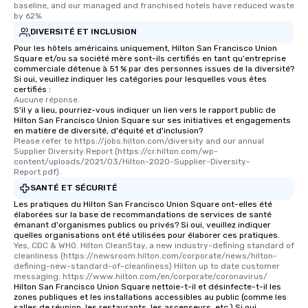
baseline, and our managed and franchised hotels have reduced waste 
by 62%.
DIVERSITÉ ET INCLUSION
Pour les hôtels américains uniquement, Hilton San Francisco Union
Square et/ou sa société mère sont-ils certifiés en tant qu'entreprise
commerciale détenue à 51 % par des personnes issues de la diversité?
Si oui, veuillez indiquer les catégories pour lesquelles vous êtes
certifiés :
Aucune réponse.
S'il y a lieu, pourriez-vous indiquer un lien vers le rapport public de
Hilton San Francisco Union Square sur ses initiatives et engagements
en matière de diversité, d'équité et d'inclusion?
Please refer to https://jobs.hilton.com/diversity and our annual 
Supplier Diversity Report (https://cr.hilton.com/wp-
content/uploads/2021/03/Hilton-2020-Supplier-Diversity-
Report.pdf).
SANTÉ ET SÉCURITÉ
Les pratiques du Hilton San Francisco Union Square ont-elles été
élaborées sur la base de recommandations de services de santé
émanant d'organismes publics ou privés? Si oui, veuillez indiquer
quelles organisations ont été utilisées pour élaborer ces pratiques.
Yes, CDC & WHO. Hilton CleanStay, a new industry-defining standard of 
cleanliness (https://newsroom.hilton.com/corporate/news/hilton-
defining-new-standard-of-cleanliness) Hilton up to date customer 
messaging: https://www.hilton.com/en/corporate/coronavirus/
Hilton San Francisco Union Square nettoie-t-il et désinfecte-t-il les
zones publiques et les installations accessibles au public (comme les
salles de réunion, les restaurants, les ascenseurs, etc.) Si oui,