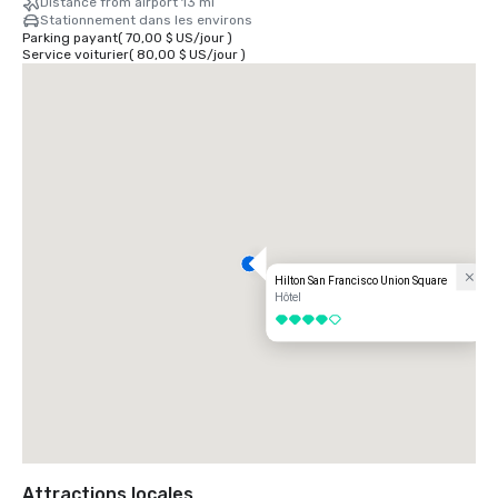
Distance from airport 13 mi
Stationnement dans les environs
Parking payant
(
70,00 $ US
/
jour
)
Service voiturier
(
80,00 $ US
/
jour
)
Hilton San Francisco Union Square
Hôtel
4 sur 5
Attractions locales