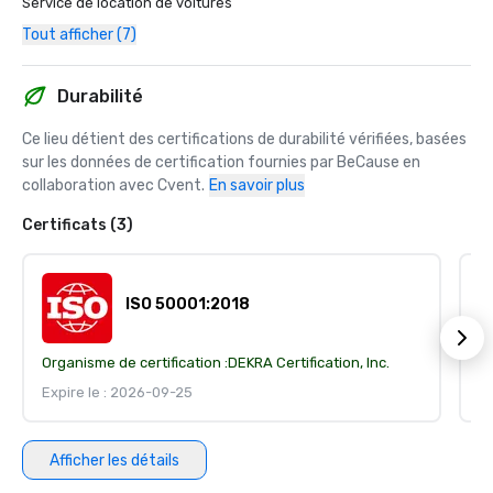
Service de location de voitures
Tout afficher (7)
Durabilité
Ce lieu détient des certifications de durabilité vérifiées, basées 
sur les données de certification fournies par BeCause en 
collaboration avec Cvent.
En savoir plus
Certificats (3)
ISO 50001:2018
Organisme de certification :
DEKRA Certification, Inc.
Or
Expire le : 2026-09-25
Ex
Afficher les détails