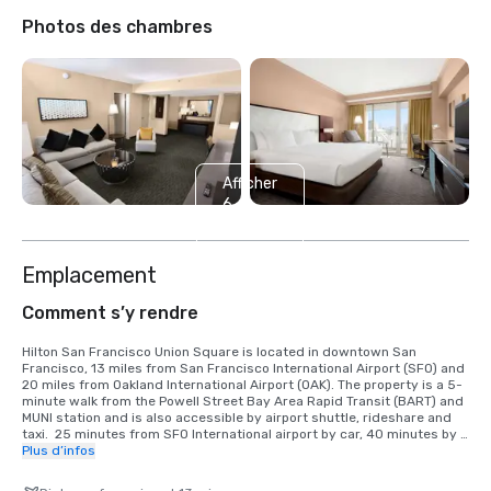
Photos des chambres
Afficher
6
autres
Emplacement
Comment s’y rendre
Hilton San Francisco Union Square is located in downtown San 
Francisco, 13 miles from San Francisco International Airport (SFO) and 
20 miles from Oakland International Airport (OAK). The property is a 5-
minute walk from the Powell Street Bay Area Rapid Transit (BART) and 
MUNI station and is also accessible by airport shuttle, rideshare and 
taxi.  25 minutes from SFO International airport by car, 40 minutes by 
BART train.  We are located in the Union Square District, in the heart of 
Plus d’infos
downtown San Francisco.