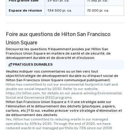
Plus grande salle
29 637 pi. ca.
11 362 pi. ca.
Espace de réunion
134 500 pi. ca.
72 000 pi. ca.
Foire aux questions de Hilton San Francisco
Union Square
Découvrez les questions fréquemment posées par Hilton San
Francisco Union Square en matière de santé et de sécurité, de
développement durable et de diversité et d'inclusion.
PRATIQUES DURABLES
Veuillez indiquer vos commentaires ou un lien vers tout
objectif/stratégie de développement durable ou d'impact social de
Hilton San Francisco Union Square communiqué publiquement.
Hilton has committed to cut our environmental footprint in half and 
double our social impact by 2030. Refer to our website, 
https://cr.hilton.com, for details on our award-winning Environmental, 
Social and Governance (ESG) programs.
Hilton San Francisco Union Square a-t-il une stratégie axée sur
l'élimination et le détournement des déchets (plastiques, papiers,
cartons, etc.)? Si oui, veuillez préciser votre stratégie d'élimination et
de détournement des déchets.
Yes, Hilton has committed to reducing waste in our managed 
operations by 50% by 2030. Through the end of 2020, we have 
reduced waste in our managed portfolio by 73% since our 2008 