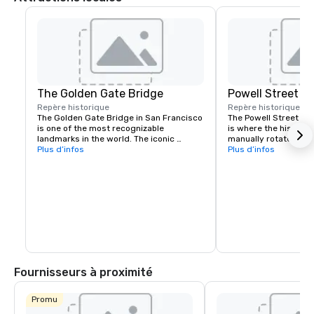
The Golden Gate Bridge
Powell Street C
Repère historique
Repère historique
7 m
The Golden Gate Bridge in San Francisco 
The Powell Street Cab
is one of the most recognizable 
is where the historic 
landmarks in the world. The iconic 
manually rotated to c
suspension bridge is known for its 
Plus d’infos
Located at Powell and 
Plus d’infos
striking orange color and breathtaking 
a popular starting poi
views.
the city’s iconic hills.
Fournisseurs à proximité
Promu