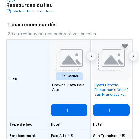
Ressources du lieu
Virtual Tour -True Tour
Lieux recommandés
20 autres lieux correspondent à vos besoins
Lieu actuel
Lieu
Crowne Plaza Palo
Hyatt Centric
Removed from
Alto
Fisherman's Wharf
favorites
San Francisco -
Newly Renovated
Type de lieu
Hotel
Hôtel
Emplacement
Palo Alto
, US
San Francisco
, US