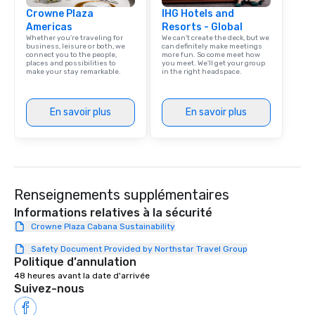
Crowne Plaza
IHG Hotels and
Americas
Resorts - Global
Whether you’re traveling for
We can't create the deck, but we
business, leisure or both, we
can definitely make meetings
connect you to the people,
more fun. So come meet how
places and possibilities to
you meet. We'll get your group
make your stay remarkable.
in the right headspace.
En savoir plus
En savoir plus
Renseignements supplémentaires
Informations relatives à la sécurité
Crowne Plaza Cabana Sustainability
Safety Document Provided by Northstar Travel Group
Politique d’annulation
48 heures avant la date d'arrivée
Suivez-nous