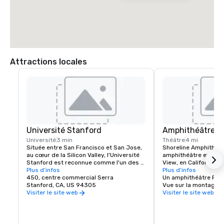
Attractions locales
Université Stanford
Amphithéâtre ri
Université
3 min
Théâtre
4 mi
Située entre San Francisco et San Jose, 
Shoreline Amphitheatr
au cœur de la Silicon Valley, l'Université 
amphithéâtre extérieu
Stanford est reconnue comme l'un des 
View, en Californie, d
meilleurs établissements de recherche 
Plus d’infos
baie de San Francisco.
Plus d’infos
et d'enseignement au monde.
450, centre commercial Serra
capacité de 22 500 
Un amphithéâtre Pkw
Stanford, CA, US 94305
Vue sur la montagne,
Visiter le site web
Visiter le site web