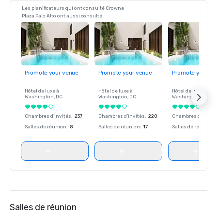
Les planificateurs qui ont consulté Crowne
Plaza Palo Alto ont aussi consulté
Promote your venue
Promote your venue
Promote your ve
Hôtel de luxe à
Hôtel de luxe à
Hôtel de luxe à
Washington
, DC
Washington
, DC
Washington
, DC
Chambres d’invités
:
237
Chambres d’invités
:
220
Chambres d’invité
Salles de réunion
:
8
Salles de réunion
:
17
Salles de réunion
:
Salles de réunion