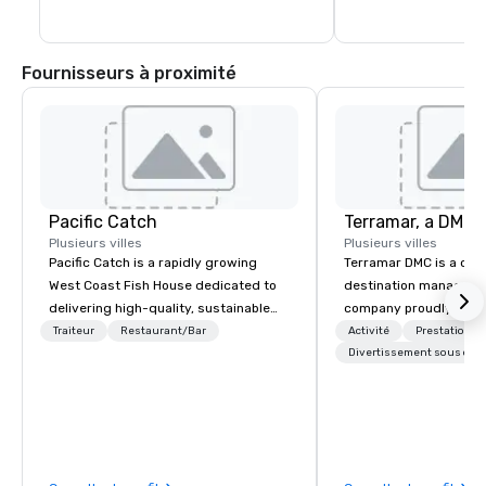
Fournisseurs à proximité
Pacific Catch
Plusieurs villes
Plusieurs villes
Pacific Catch is a rapidly growing
Terramar DMC is a co
West Coast Fish House dedicated to
destination manageme
delivering high-quality, sustainable
company proudly celeb
seafood with a unique Pacific-inspired
years in business. Ren
Traiteur
Restaurant/Bar
Activité
Prestations
flair. If you're not a fan of fish, we have
outstanding service, 
Divertissement sous cont
a variety of delicious options available
secured its position as
from our robust menu to ensure
most esteemed destin
everyone finds something they'll love.
management companie
We pride ourselves on our "Aloha
within the meetings an
Spirit" – a commitment to warm
industry. It operates s