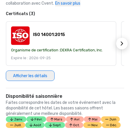
collaboration avec Cvent.
En savoir plus
Certificats (3)
ISO 14001:2015
Organisme de certification :
DEKRA Certification, Inc.
Or
Expire le : 2026-09-25
Ex
Afficher les détails
Disponibilité saisonnière
Faites correspondre les dates de votre événement avec la
disponibilité de cet hôtel. Les basses saisons offrent
généralement une meilleure disponibilité.
Janv.
Févr.
Mars
Avr.
Mai
Juin
Juill.
Août
Sept.
Oct.
Nov.
Déc.