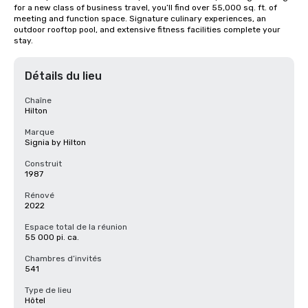
for a new class of business travel, you’ll find over 55,000 sq. ft. of 
meeting and function space. Signature culinary experiences, an 
outdoor rooftop pool, and extensive fitness facilities complete your 
stay.
Détails du lieu
Chaîne
Hilton
Marque
Signia by Hilton
Construit
1987
Rénové
2022
Espace total de la réunion
55 000 pi. ca.
Chambres d’invités
541
Type de lieu
Hôtel