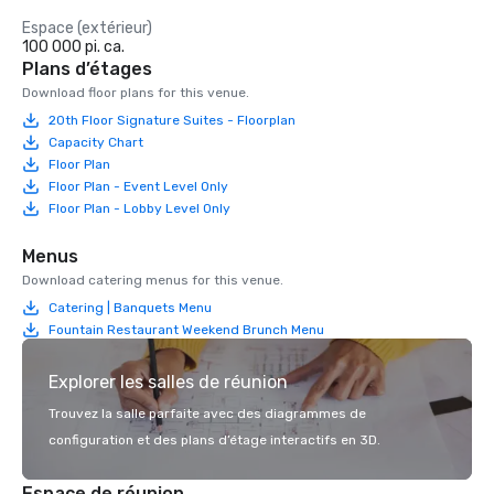
Espace (extérieur)
100 000 pi. ca.
Plans d’étages
Download floor plans for this venue.
20th Floor Signature Suites - Floorplan
Capacity Chart
Floor Plan
Floor Plan - Event Level Only
Floor Plan - Lobby Level Only
Menus
Download catering menus for this venue.
Catering | Banquets Menu
Fountain Restaurant Weekend Brunch Menu
Explorer les salles de réunion
Trouvez la salle parfaite avec des diagrammes de
configuration et des plans d’étage interactifs en 3D.
Espace de réunion