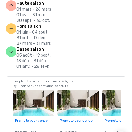
Haute saison
01 mars - 26 mars
01 avr. - 31 mai
20 sept. - 30 oct.
Hors saison
01 juin - 04 août
31 oct. - 17 déc.
27 mars - 31 mars
Basse saison
05 août - 19 sept.
18 déc. - 31 déc.
01 janv. - 28 févr.
Les planificateurs qui ont consulté Signia
by Hilton San Jose ont aussi consulté
Promote your venue
Promote your venue
Promote your ve
Hôtel de luxe à
Hôtel de luxe à
Hôtel de luxe à