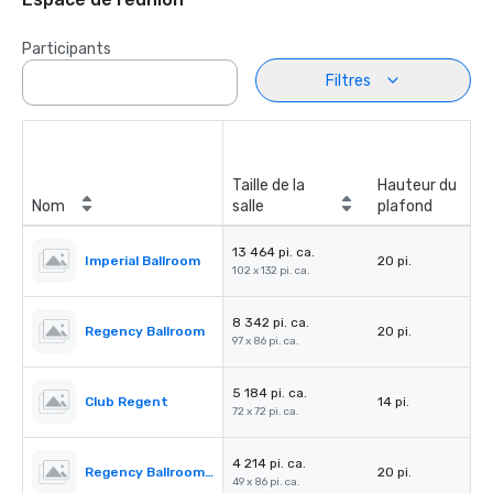
Participants
Filtres
Taille de la
Hauteur du
Nom
salle
plafond
13 464 pi. ca.
Imperial Ballroom
20 pi.
102 x 132 pi. ca.
8 342 pi. ca.
Regency Ballroom
20 pi.
97 x 86 pi. ca.
5 184 pi. ca.
Club Regent
14 pi.
72 x 72 pi. ca.
4 214 pi. ca.
Regency Ballroom II
20 pi.
49 x 86 pi. ca.