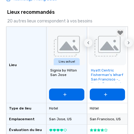
Lieux recommandés
20 autres lieux correspondent à vos besoins
Lieu actuel
Lieu
Signia by Hilton
Hyatt Centric
Removed from
San Jose
Fisherman's Wharf
favorites
San Francisco -
Newly Renovated
Type de lieu
Hotel
Hôtel
Emplacement
San Jose
, US
San Francisco
, US
Évaluation du lieu