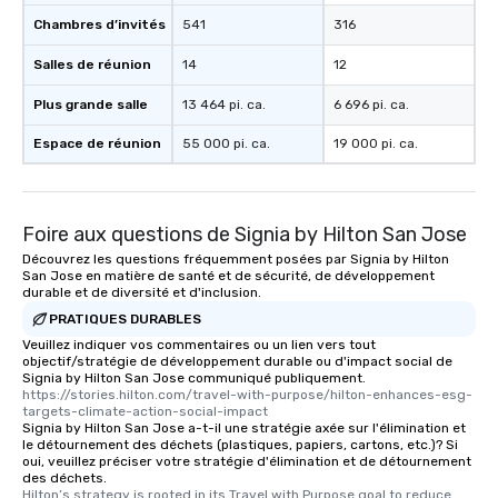
Chambres d’invités
541
316
Salles de réunion
14
12
Plus grande salle
13 464 pi. ca.
6 696 pi. ca.
Espace de réunion
55 000 pi. ca.
19 000 pi. ca.
Foire aux questions de Signia by Hilton San Jose
Découvrez les questions fréquemment posées par Signia by Hilton
San Jose en matière de santé et de sécurité, de développement
durable et de diversité et d'inclusion.
PRATIQUES DURABLES
Veuillez indiquer vos commentaires ou un lien vers tout
objectif/stratégie de développement durable ou d'impact social de
Signia by Hilton San Jose communiqué publiquement.
https://stories.hilton.com/travel-with-purpose/hilton-enhances-esg-
targets-climate-action-social-impact
Signia by Hilton San Jose a-t-il une stratégie axée sur l'élimination et
le détournement des déchets (plastiques, papiers, cartons, etc.)? Si
oui, veuillez préciser votre stratégie d'élimination et de détournement
des déchets.
Hilton’s strategy is rooted in its Travel with Purpose goal to reduce 