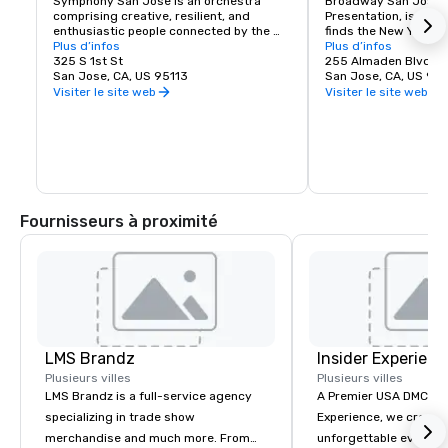
Symphony San Jose is an orchestra 
Broadway San Jose, 
comprising creative, resilient, and 
Presentation, is where
enthusiastic people connected by the 
finds the New York B
love of music. It is proud to call San Jose 
Plus d’infos
experience. Whether y
Plus d’infos
home and embrace the innovative and 
325 S 1st St
visiting San Jose, B
255 Almaden Blvd
diverse culture of our community by 
San Jose, CA, US 95113
has the shows you wa
San Jose, CA, US 951
reflecting this same spirit in its 
Visiter le site web
Visiter le site web
performances and programs. Each year, 
Symphony San Jose performs dozens of 
performances ranging from Classics 
concerts, iconic films performed with 
live orchestral, and numerous education 
and community programs.
Fournisseurs à proximité
LMS Brandz
Insider Experienc
Plusieurs villes
Plusieurs villes
LMS Brandz is a full-service agency
A Premier USA DMC Partner At 
specializing in trade show
Experience, we create
merchandise and much more. From
unforgettable events w