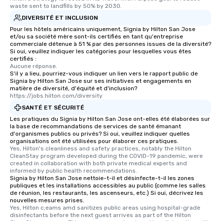
waste sent to landfills by 50% by 2030.
DIVERSITÉ ET INCLUSION
Pour les hôtels américains uniquement, Signia by Hilton San Jose
et/ou sa société mère sont-ils certifiés en tant qu'entreprise
commerciale détenue à 51 % par des personnes issues de la diversité?
Si oui, veuillez indiquer les catégories pour lesquelles vous êtes
certifiés :
Aucune réponse.
S'il y a lieu, pourriez-vous indiquer un lien vers le rapport public de
Signia by Hilton San Jose sur ses initiatives et engagements en
matière de diversité, d'équité et d'inclusion?
https://jobs.hilton.com/diversity
SANTÉ ET SÉCURITÉ
Les pratiques du Signia by Hilton San Jose ont-elles été élaborées sur
la base de recommandations de services de santé émanant
d'organismes publics ou privés? Si oui, veuillez indiquer quelles
organisations ont été utilisées pour élaborer ces pratiques.
Yes, Hilton's cleanliness and safety practices, notably the Hilton 
CleanStay program developed during the COVID-19 pandemic, were 
created in collaboration with both private medical experts and 
informed by public health recommendations.
Signia by Hilton San Jose nettoie-t-il et désinfecte-t-il les zones
publiques et les installations accessibles au public (comme les salles
de réunion, les restaurants, les ascenseurs, etc.) Si oui, décrivez les
nouvelles mesures prises.
Yes, Hilton c;eams amd sanitizes public areas using hospital-grade 
disinfectants before the next guest arrives as part of the Hilton 