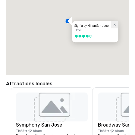
Signia by Hilton San Jose
Hôtel
4 sur 5
Attractions locales
Symphony San Jose
Broadway San J
Théâtre
2 blocs
Théâtre
2 blocs