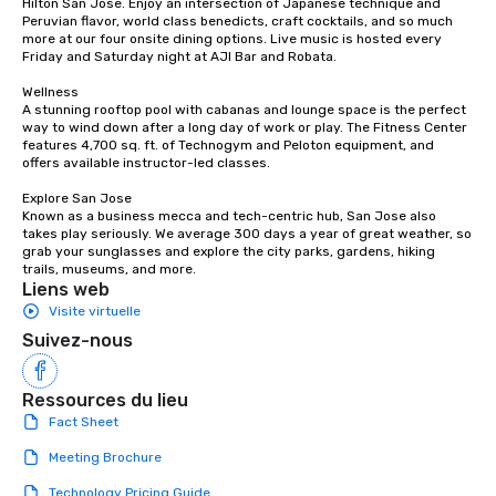
Hilton San Jose. Enjoy an intersection of Japanese technique and 
Peruvian flavor, world class benedicts, craft cocktails, and so much 
more at our four onsite dining options. Live music is hosted every 
Friday and Saturday night at AJI Bar and Robata. 

Wellness

A stunning rooftop pool with cabanas and lounge space is the perfect 
way to wind down after a long day of work or play. The Fitness Center 
features 4,700 sq. ft. of Technogym and Peloton equipment, and 
offers available instructor-led classes. 

Explore San Jose

Known as a business mecca and tech-centric hub, San Jose also 
takes play seriously. We average 300 days a year of great weather, so 
grab your sunglasses and explore the city parks, gardens, hiking 
trails, museums, and more.
Liens web
Visite virtuelle
Suivez-nous
Ressources du lieu
Fact Sheet
Meeting Brochure
Technology Pricing Guide