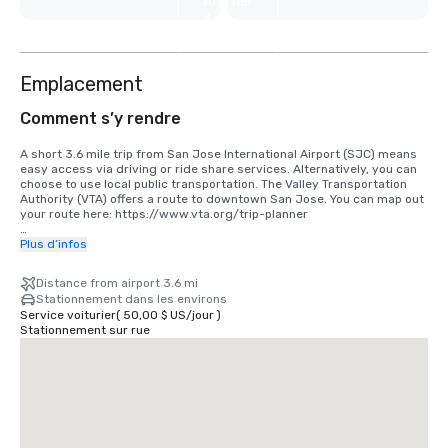
Afficher
4
autres
Emplacement
Comment s’y rendre
A short 3.6 mile trip from San Jose International Airport (SJC) means 
easy access via driving or ride share services. Alternatively, you can 
choose to use local public transportation. The Valley Transportation 
Authority (VTA) offers a route to downtown San Jose. You can map out 
your route here: https://www.vta.org/trip-planner

If you are coming in from San Francisco International Airport (SFO), the 
Plus d’infos
best option is to make the 40 minute drive south or use a ride share 
service. Alternatively, you can use rail via BART and Caltrain. 
Distance from airport 3.6 mi
https://www.bart.gov and https://www.caltrain.com
Stationnement dans les environs
Service voiturier
(
50,00 $ US
/
jour
)
Stationnement sur rue