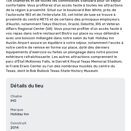
138 chambres et de toutes les commodités standard pour un séjour 
confortable. Vous profiterez d'un accès facile à toutes les attractions 
de la région à proximité. Situé sur le boulevard Ben White, près de 
l'autoroute 183 et de l'Interstate 35, cet hôtel de luxe se trouve à 
proximité du centre METS et de certains des principaux employeurs 
d'Austin, notamment Tokyo Electron, Oracle, Deloitte, IRS et Veteran 
Affairs Regional Center (VA). Vous pourrez profiter d'un accès facile à 
vos repas dans notre restaurant Bistro sur place ou vous détendre 
avec une boisson mélangée dans notre salon du hall. Holiday Inn 
Austin Airport assure un équilibre à votre séjour, notamment l'accès à 
notre centre de remise en forme sur place, doté des derniers 
équipements d'exercice ou faites un plongeage dans notre piscine 
extérieure rafraîchissante. Les autres attractions comprennent le 
parc d'État McKinney Falls, le Darrell K Royal Texas Memorial Stadium, 
le Frank Erwin Center ou l'un des nombreux musées du centre du 
Texas, dont le Bob Bullock Texas State History Museum.
Détails du lieu
Chaîne
IHG
Marque
Holiday Inn
Construit
2014