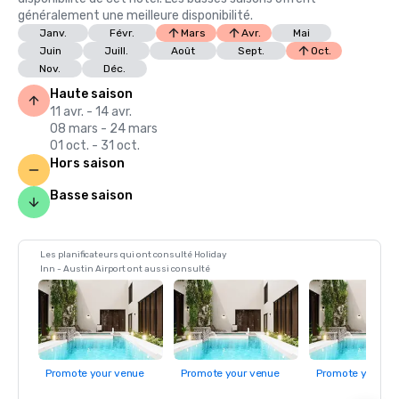
généralement une meilleure disponibilité.
Janv.
Févr.
Mars
Avr.
Mai
Juin
Juill.
Août
Sept.
Oct.
Nov.
Déc.
Haute saison
11 avr. - 14 avr.
08 mars - 24 mars
01 oct. - 31 oct.
Hors saison
Basse saison
Les planificateurs qui ont consulté Holiday
Inn - Austin Airport ont aussi consulté
Promote your venue
Promote your venue
Promote your ve