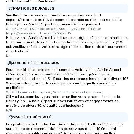
et de diversité et d'inclusion.
PRATIQUES DURABLES
Veuillez indiquer vos commentaires ou un lien vers tout
objectif/stratégie de développement durable ou d'impact social de
Holiday Inn - Austin Airport communiqué publiquement.
See IHG Brand Standards and Austin Government Site: 
https://www.austintexas.gov/covid19
Holiday Inn - Austin Airport a-t-il une stratégie axée sur l'élimination et
le détournement des déchets (plastiques, papiers, cartons, etc.)? Si
oui, veuillez préciser votre stratégie d'élimination et de détournement
des déchets.
No
DIVERSITÉ ET INCLUSION
Pour les hôtels américains uniquement, Holiday Inn - Austin Airport
et/ou sa société mère sont-ils certifiés en tant qu'entreprise
commerciale détenue à 51 % par des personnes issues de la diversité?
Si oui, veuillez indiquer les catégories pour lesquelles vous êtes
certifiés :
Small Business Enterprise, Veteran Business Enterprise
S'il y a lieu, pourriez-vous indiquer un lien vers le rapport public de
Holiday Inn - Austin Airport sur ses initiatives et engagements en
matière de diversité, d'équité et d'inclusion?
N/A
SANTÉ ET SÉCURITÉ
Les pratiques du Holiday Inn - Austin Airport ont-elles été élaborées
sur la base de recommandations de services de santé émanant
d'organismes publics ou privés? Si oui, veuillez indiquer quelles