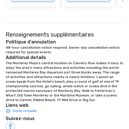
Renseignements supplémentaires
Politique d’annulation
48-hour cancellation notice required. Seven-day cancellation notice 
required for special events.
Additional details
The Monterey Plaza's central location on Cannery Row makes it easy to 
enjoy the area's many attractions and activities including the world-
renowned Monterey Bay Aquarium just three blocks away. The range 
of activities and attractions nearby is nearly limitless. Launch an 
ocean kayak from the Hotel's beach, play a round of golf at one of 19 
championship courses, go sailing, whale watch or scuba dive in the 
protected marine sanctuary of Monterey Bay. Walk to Fisherman's 
Wharf, Old Town Monterey or the Maritime Museum, or take a scenic 
drive to Carmel, Pebble Beach, 17-Mile Drive or Big Sur.
Liens web
Visite virtuelle
Suivez-nous