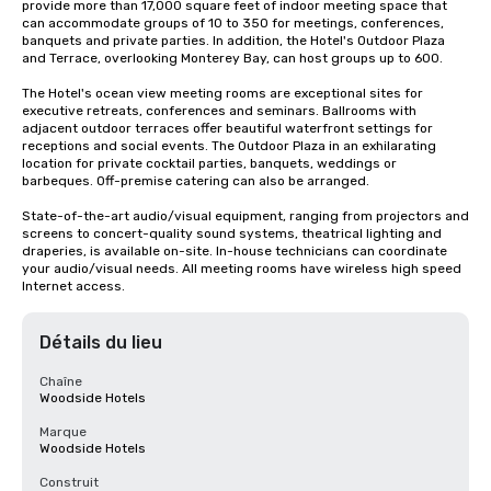
provide more than 17,000 square feet of indoor meeting space that 
can accommodate groups of 10 to 350 for meetings, conferences, 
banquets and private parties. In addition, the Hotel's Outdoor Plaza 
and Terrace, overlooking Monterey Bay, can host groups up to 600.  

The Hotel's ocean view meeting rooms are exceptional sites for 
executive retreats, conferences and seminars. Ballrooms with 
adjacent outdoor terraces offer beautiful waterfront settings for 
receptions and social events. The Outdoor Plaza in an exhilarating 
location for private cocktail parties, banquets, weddings or 
barbeques. Off-premise catering can also be arranged.

State-of-the-art audio/visual equipment, ranging from projectors and 
screens to concert-quality sound systems, theatrical lighting and 
draperies, is available on-site. In-house technicians can coordinate 
your audio/visual needs. All meeting rooms have wireless high speed 
Internet access.
Détails du lieu
Chaîne
Woodside Hotels
Marque
Woodside Hotels
Construit