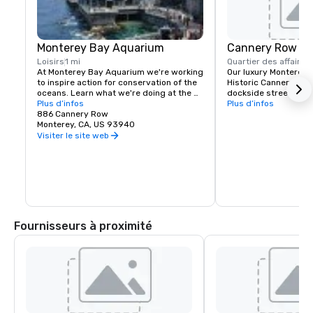
Monterey Bay Aquarium
Cannery Row
Loisirs
1 mi
Quartier des affaires
At Monterey Bay Aquarium we're working 
Our luxury Monterey R
to inspire action for conservation of the 
Historic Cannery Row.
oceans. Learn what we're doing at the 
dockside streets hav
state and federal levels to protect the 
Plus d’infos
into a vibrant modern,
Plus d’infos
oceans—and how you can help us assure 
886 Cannery Row
with chic boutiques, u
a future with healthy oceans.
Monterey, CA, US 93940
and over 25 restaura
tasting rooms.
Visiter le site web
Fournisseurs à proximité