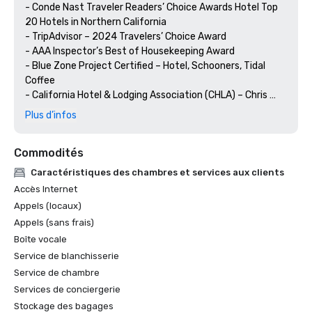
- Conde Nast Traveler Readers’ Choice Awards Hotel Top 
20 Hotels in Northern California 

- TripAdvisor – 2024 Travelers’ Choice Award

- AAA Inspector’s Best of Housekeeping Award

- Blue Zone Project Certified – Hotel, Schooners, Tidal 
Coffee

- California Hotel & Lodging Association (CHLA) – Chris 
Sommers, Outstanding GM of the Year (Medium Property)

Plus d’infos
- American Hotel & Lodging Association (AHLA) – Chris 
Sommers General Manager of the Year – Independent 
Commodités
Property

Caractéristiques des chambres et services aux clients
Dining:

Accès Internet
- Wine Spectator Restaurant Awards - Coastal Kitchen 
Appels (locaux)
2024 “Best of Award of Excellence”

Appels (sans frais)
- Monterey County Weekly Readers’ Choice Awards 2024 
Boîte vocale
– Schooners Monterey Best Outdoor Dining + Best Drink 
with a View
Service de blanchisserie
Service de chambre
Services de conciergerie
Stockage des bagages