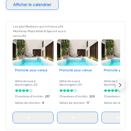
Afficher le calendrier
Les planificateurs qui ont consulté
Monterey Plaza Hotel & Spa ont aussi
consulté
Promote your venue
Promote your venue
Promote your ve
Hôtel de luxe à
Hôtel de luxe à
Hôtel de luxe à
Washington
, DC
Washington
, DC
Washington
, DC
Chambres d’invités
:
237
Chambres d’invités
:
220
Chambres d’invité
Salles de réunion
:
8
Salles de réunion
:
17
Salles de réunion
: