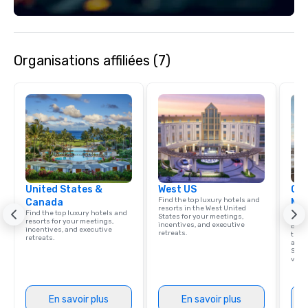
staffing, program logistics, decor and
event design, entertainment,
corporate social responsibility (CSR),
speaker coordination, sustainability
Organisations affiliées (7)
initiatives, and more.
United States &
West US
Cve
Find the top luxury hotels and
Canada
Mon
resorts in the West United
Find the top luxury hotels and
and
States for your meetings,
resorts for your meetings,
incentives, and executive
Big S
incentives, and executive
retreats.
thes
retreats.
at th
Spa o
visit
En savoir plus
En savoir plus