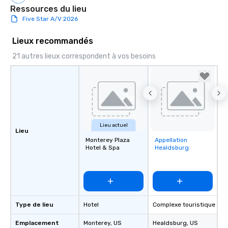
Ressources du lieu
Five Star A/V 2026
Lieux recommandés
21 autres lieux correspondent à vos besoins
Lieu actuel
Lieu
Monterey Plaza
Appellation
Removed from
Hotel & Spa
Healdsburg
favorites
Type de lieu
Hotel
Complexe touristique
Emplacement
Monterey
, US
Healdsburg
, US