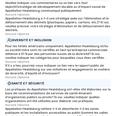
Veuillez indiquer vos commentaires ou un lien vers tout
Our tours offer an exqu
objectif/stratégie de développement durable ou d'impact social de
entertainment. All tour
Appellation Healdsburg communiqué publiquement.
Aucune réponse.
knowledgeable, profes
Appellation Healdsburg a-t-il une stratégie axée sur l'élimination et le
who leads the group on
détournement des déchets (plastiques, papiers, cartons, etc.)? Si oui,
offering engaging tidb
veuillez préciser votre stratégie d'élimination et de détournement des
déchets.
fascinating stories. S
Aucune réponse.
interactive experience
DIVERSITÉ ET INCLUSION
along the way exclusive
Pour les hôtels américains uniquement, Appellation Healdsburg et/ou
ensuring there is neve
sa société mère sont-ils certifiés en tant qu'entreprise commerciale
Different Types of Cuis
détenue à 51 % par des personnes issues de la diversité? Si oui,
veuillez indiquer les catégories pour lesquelles vous êtes certifiés :
experiences offer the a
Aucune réponse.
several renowned rest
S'il y a lieu, pourriez-vous indiquer un lien vers le rapport public de
Appellation Healdsburg sur ses initiatives et engagements en matière
convenient outing, inc
de diversité, d'équité et d'inclusion?
and your guests might
Aucune réponse.
discovered otherwise 
SANTÉ ET SÉCURITÉ
at a typical corporate 
Les pratiques du Appellation Healdsburg ont-elles été élaborées sur la
a way to try some of t
base de recommandations de services de santé émanant
in the city and dive in
d'organismes publics ou privés? Si oui, veuillez indiquer quelles
organisations ont été utilisées pour élaborer ces pratiques.
cuisines and dishes. Al
Aucune réponse.
selected dishes are cu
Appellation Healdsburg nettoie-t-il et désinfecte-t-il les zones
publiques et les installations accessibles au public (comme les salles
high standards to ensu