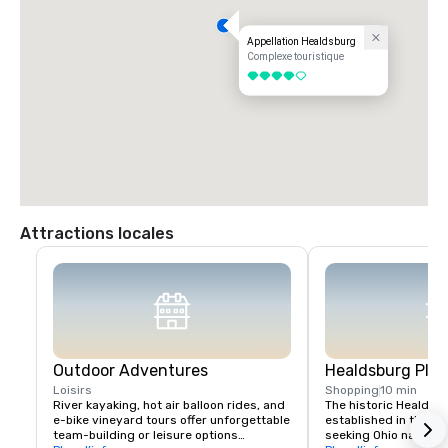
Appellation Healdsburg
Complexe touristique
4 sur 5
Attractions locales
Outdoor Adventures
Healdsburg Plaz
Loisirs
Shopping
10 min
River kayaking, hot air balloon rides, and 
The historic Healdsb
e-bike vineyard tours offer unforgettable 
established in the 1
team-building or leisure options

seeking Ohio native 