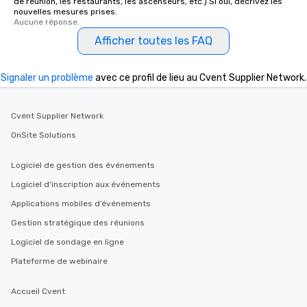
de réunion, les restaurants, les ascenseurs, etc.) Si oui, décrivez les
delight any palate. Tours Available
nouvelles mesures prises.
from Day to Night With
Aucune réponse.
group experience, bookin
Afficher toutes les FAQ
key. Whether you desir
business hours or earl
Signaler un problème
avec ce profil de lieu au Cvent Supplier Network.
after work, we can coo
you to provide options 
needs. Go for as Long or as Short as
Cvent Supplier Network
You Like Along with fle
OnSite Solutions
scheduling, Lip Smack
Tours also provides a 
durations. Our shortes
Logiciel de gestion des événements
2.5 hours; our longest 
Logiciel d'inscription aux événements
hours, with optional 
Applications mobiles d’événements
incentives.
Gestion stratégique des réunions
Logiciel de sondage en ligne
Plateforme de webinaire
Accueil Cvent