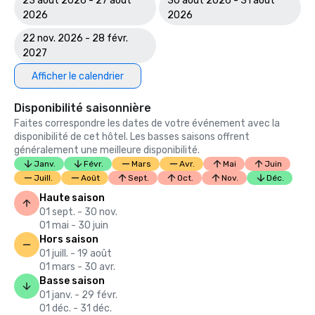
23 août 2026 - 27 août
30 août 2026 - 31 août
2026
2026
22 nov. 2026 - 28 févr.
2027
Afficher le calendrier
Disponibilité saisonnière
Faites correspondre les dates de votre événement avec la
disponibilité de cet hôtel. Les basses saisons offrent
généralement une meilleure disponibilité.
Janv.
Févr.
Mars
Avr.
Mai
Juin
Juill.
Août
Sept.
Oct.
Nov.
Déc.
Haute saison
01 sept. - 30 nov.
01 mai - 30 juin
Hors saison
01 juill. - 19 août
01 mars - 30 avr.
Basse saison
01 janv. - 29 févr.
01 déc. - 31 déc.