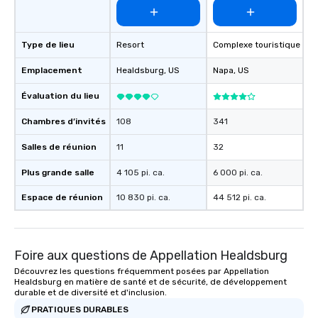
experience, we can als
an evening helicopter 
glittering lights of The S
Type de lieu
Resort
Complexe touristique
Memorable Experience f
Smacking Foodie Tours
Emplacement
Healdsburg
, US
Napa
, US
to gather and dine tha
experienced, and all ar
Évaluation du lieu
remember. Our one-of-
are special, from the fi
Chambres d’invités
108
341
last. It’s an experienc
Salles de réunion
11
32
will reminisce about lo
leave. Location, Location, Location
Plus grande salle
4 105 pi. ca.
6 000 pi. ca.
One of the best reason
convenient and efficie
Espace de réunion
10 830 pi. ca.
44 512 pi. ca.
experience is designed
restaurants are within
walking distance of ea
Foire aux questions de Appellation Healdsburg
short stroll allows you
members a chance to 
Découvrez les questions fréquemment posées par Appellation
Healdsburg en matière de santé et de sécurité, de développement
networking opportunit
durable et de diversité et d'inclusion.
heading to the next pl
PRATIQUES DURABLES
itinerary. You Get a Dinner and a Show