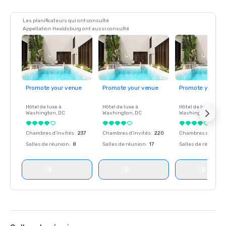
Les planificateurs qui ont consulté
Appellation Healdsburg ont aussi consulté
Promote your venue
Promote your venue
Promote your ve
Hôtel de luxe à
Hôtel de luxe à
Hôtel de luxe à
Washington
, DC
Washington
, DC
Washington
, DC
Chambres d’invités
:
237
Chambres d’invités
:
220
Chambres d’invité
Salles de réunion
:
8
Salles de réunion
:
17
Salles de réunion
: