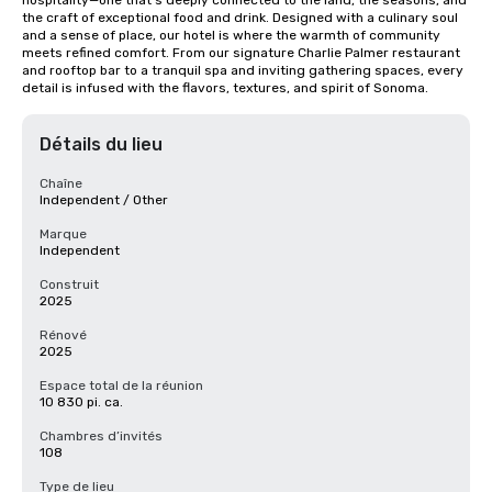
hospitality—one that’s deeply connected to the land, the seasons, and 
the craft of exceptional food and drink. Designed with a culinary soul 
and a sense of place, our hotel is where the warmth of community 
meets refined comfort. From our signature Charlie Palmer restaurant 
and rooftop bar to a tranquil spa and inviting gathering spaces, every 
detail is infused with the flavors, textures, and spirit of Sonoma.
Détails du lieu
Chaîne
Independent / Other
Marque
Independent
Construit
2025
Rénové
2025
Espace total de la réunion
10 830 pi. ca.
Chambres d’invités
108
Type de lieu