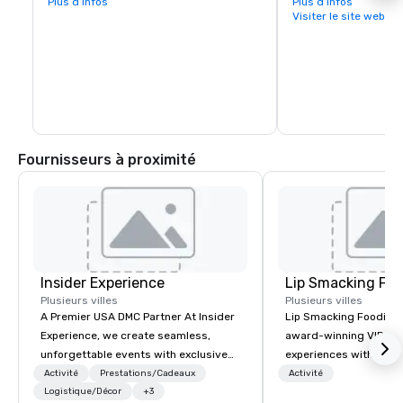
Plus d’infos
vital touchpoint for vi
Plus d’infos
Nearby Lake Sonoma provides hiking and 
immense concentratio
Visiter le site web
boating opportunities.
restaurants, wine exp
and activities all wit
blocks. In fact, you c
days exploring everyt
of Healdsburg has to 
leaving the central pl
Fournisseurs à proximité
Insider Experience
Lip Smacking Foo
Plusieurs villes
Plusieurs villes
A Premier USA DMC Partner At Insider
Lip Smacking Foodie T
Experience, we create seamless,
award-winning VIP gro
unforgettable events with exclusive
experiences with visits
access to premium venues, world-
restaurants throughou
Activité
Prestations/Cadeaux
Activité
class entertainment, and VIP sporting
Logistique/Décor
+3
States. Choose either