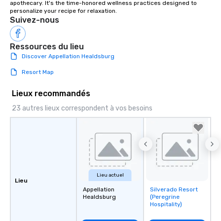
apothecary. It's the time-honored wellness practices designed to 
remember to submit ah
personalize your recipe for relaxation.
date any dietary restr
Suivez-nous
allergies for anyone in
Feel Like a VIP at Each
Ressources du lieu
Smacking Foodie Tours
Discover Appellation Healdsburg
group members never 
about waiting in line to
Resort Map
restaurant or being sh
than desirable table. O
Lieux recommandés
everyone is treated lik
23 autres lieux correspondent à vos besoins
immediate seating upon
What’s more, your gro
a special warm welcom
from the restaurant c
be printed featuring yo
which can be an added 
those Instagram mome
Lieu actuel
Lieu
For added ease, we ca
Appellation
Silverado Resort
Removed from
transportation pick-up
Healdsburg
(Peregrine
favorites
as well as an event ph
Hospitality)
for groups that desire 