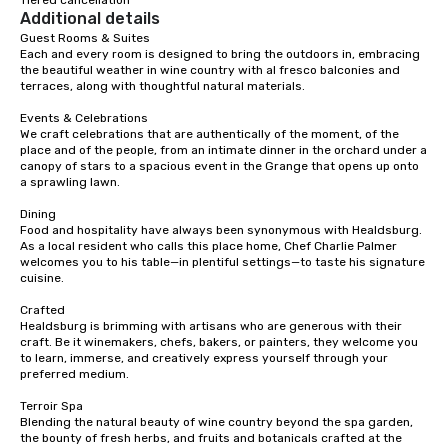
Tiered cancellation
Additional details
with different people 
down at each venue a
Guest Rooms & Suites

Each and every room is designed to bring the outdoors in, embracing 
traverse along the way
the beautiful weather in wine country with al fresco balconies and 
experiences not only 
terraces, along with thoughtful natural materials.

ways to network, but a
Events & Celebrations

way to do so. Large Groups Welcome
We craft celebrations that are authentically of the moment, of the 
Lip Smacking Foodie To
place and of the people, from an intimate dinner in the orchard under a 
groups, small or large.
canopy of stars to a spacious event in the Grange that opens up onto 
a sprawling lawn.

experiences can acc
groups from as few as
Dining

as 500 guests, making
Food and hospitality have always been synonymous with Healdsburg. 
As a local resident who calls this place home, Chef Charlie Palmer 
choice for any corpora
welcomes you to his table—in plentiful settings—to taste his signature 
Stress-Free Booking 
cuisine.

a tour is stress-free a
Crafted

enjoy the company of 
Healdsburg is brimming with artisans who are generous with their 
more easily. You’ll tak
craft. Be it winemakers, chefs, bakers, or painters, they welcome you 
knowing that everythin
to learn, immerse, and creatively express yourself through your 
of from the moment the
preferred medium.

booked to the minute i
Terroir Spa

Since the menu is alre
Blending the natural beauty of wine country beyond the spa garden, 
have nothing to worry 
the bounty of fresh herbs, and fruits and botanicals crafted at the 