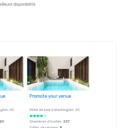
leure disponibilité.
nue
Promote your venue
ngton
, DC
Hôtel de luxe à
Washington
, DC
20
Chambres d’invités
:
237
Salles de réunion
:
8