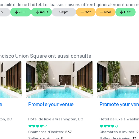
ibilité de cet hôtel. Les basses saisons offrent généralement une meil
in
Juill.
Août
Sept.
Oct.
Nov.
Déc.
ancisco Union Square ont aussi consulté
e
Promote your venue
Promote your ve
ton
, DC
Hôtel de luxe à
Washington
, DC
Hôtel de luxe à
Washi
0
Chambres d’invités
:
237
Chambres d’invités
:
2
Salles de réunion
:
8
Salles de réunion
:
17