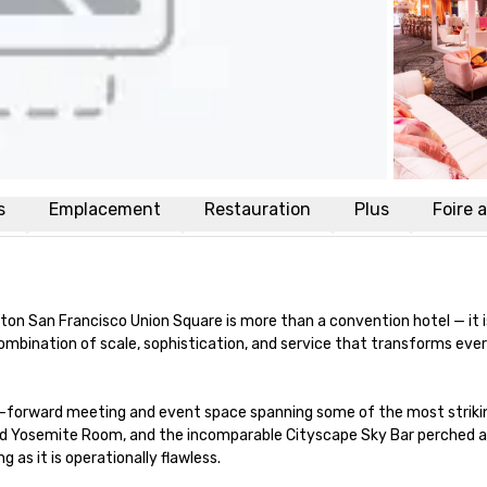
s
Emplacement
Restauration
Plus
Foire 
ilton San Francisco Union Square is more than a convention hotel — it 
d combination of scale, sophistication, and service that transforms e
-forward meeting and event space spanning some of the most striking 
ed Yosemite Room, and the incomparable Cityscape Sky Bar perched ato
 as it is operationally flawless.
