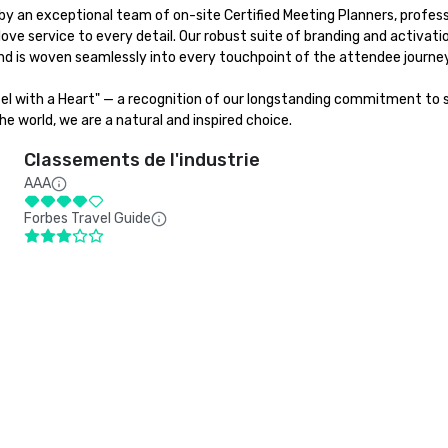
y an exceptional team of on-site Certified Meeting Planners, professi
love service to every detail. Our robust suite of branding and activat
d is woven seamlessly into every touchpoint of the attendee journey.
tel with a Heart" — a recognition of our longstanding commitment to su
e world, we are a natural and inspired choice.
Classements de l'industrie
AAA
Forbes Travel Guide