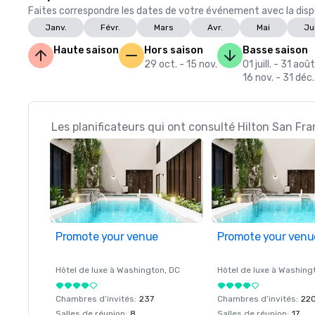
Faites correspondre les dates de votre événement avec la dispon
Janv.
Févr.
Mars
Avr.
Mai
Ju
Haute saison
Hors saison
Basse saison
29 oct. - 15 nov.
01 juill. - 31 août
16 nov. - 31 déc.
Les planificateurs qui ont consulté Hilton San Fr
Promote your venue
Promote your venu
Hôtel de luxe à
Washington
, DC
Hôtel de luxe à
Washing
Chambres d’invités
:
237
Chambres d’invités
:
22
Salles de réunion
:
8
Salles de réunion
:
17