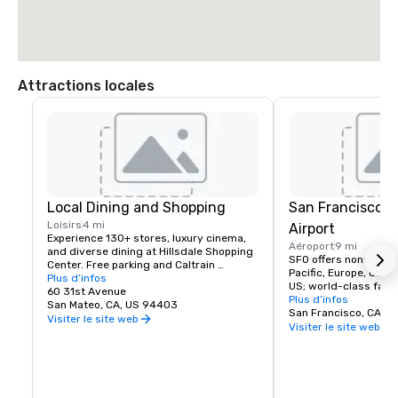
Attractions locales
Local Dining and Shopping
San Francisco I
Loisirs
4 mi
Airport
Experience 130+ stores, luxury cinema, 
Aéroport
9 mi
and diverse dining at Hillsdale Shopping 
SFO offers nonstop fli
Center. Free parking and Caltrain 
Pacific, Europe, Canad
accessible. The Peninsula's favorite 
Plus d’infos
US; world-class facili
shopping destination.
60 31st Avenue
dining, and more!
Plus d’infos
San Mateo, CA, US 94403
San Francisco, CA, U
Visiter le site web
Visiter le site web