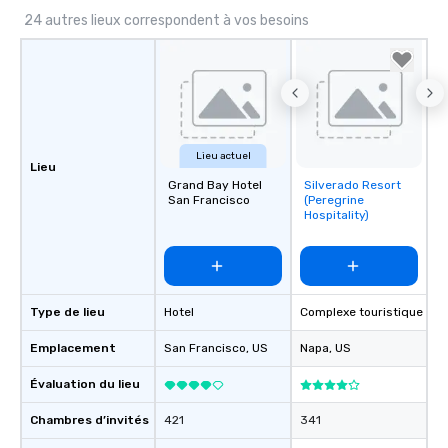
24 autres lieux correspondent à vos besoins
Lieu actuel
Lieu
Grand Bay Hotel
Silverado Resort
Removed from
San Francisco
(Peregrine
favorites
Hospitality)
Type de lieu
Hotel
Complexe touristique
Emplacement
San Francisco
, US
Napa
, US
Évaluation du lieu
Chambres d’invités
421
341