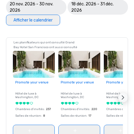
20 nov. 2026 - 30 nov.
18 déc. 2026 - 31 déc.
2026
2026
Afficher le calendrier
Les planificateurs qui ont consulté Grand
Bay Hotel San Francisco ont aussi consulté
Promote your venue
Promote your venue
Promote your ve
Hôtel de luxe à
Hôtel de luxe à
Hôtel de luxe à
Washington
, DC
Washington
, DC
Washington
, DC
Chambres d’invités
:
237
Chambres d’invités
:
220
Chambres d’invité
Salles de réunion
:
8
Salles de réunion
:
17
Salles de réunion
: