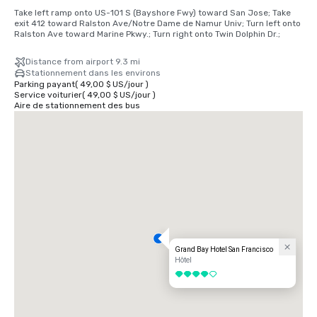
Take left ramp onto US-101 S (Bayshore Fwy) toward San Jose; Take 
exit 412 toward Ralston Ave/Notre Dame de Namur Univ; Turn left onto 
Ralston Ave toward Marine Pkwy.; Turn right onto Twin Dolphin Dr.;
Distance from airport 9.3 mi
Stationnement dans les environs
Parking payant
(
49,00 $ US
/
jour
)
Service voiturier
(
49,00 $ US
/
jour
)
Aire de stationnement des bus
Grand Bay Hotel San Francisco
Hôtel
4 sur 5