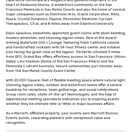
Experience contemporary elegance and genuine hospitality in the 
heart of Redwood Shores. A waterfront community on the San 
Francisco Peninsula in San Mateo County and also the home of several 
major companies such as Electronic Arts, Oracle Corporation, Meta, 
Zuora, Crystal Dynamics, Equinix, Revolution Medicine, Corcept 
Therapeutics, C3.ai, and 8 miles away from Stanford University.  

Enjoy spacious, beautifully appointed guest rooms with plush bedding, 
modern amenities, and stunning lagoon views. Dine at the award-
winning Waterside Grill + Lounge, featuring fresh California cuisine 
and handcrafted cocktails with 24-hour fitness center and outdoor 
pool facing the great view of the lagoon.  Perfectly situated 9 miles 
from SFO, Grand Bay offers effortless access to San Francisco, Silicon 
Valley, Levi Stadium (Home of the San Francisco 49ers) and the 
Peninsula’s vibrant business, leisure communities just minutes away 
from The San Mateo County Event Center. 

With 20,000 Square-feet of flexible meeting space where natural light, 
stunning lagoon views, outdoor and waterfront lawns offer a serene 
backdrop for receptions, team gatherings, and social celebrations.   
Group room rates, state-of-the-art technologies, and the help of 
experienced meeting specialists welcomes you to inspiring events 
whether they be intimate tête-à-têtes or major business affairs.  

As a Marriott-affiliated property, your events earn Marriott Bonvoy 
Events points, rewarding planners with exceptional value and 
recognition.