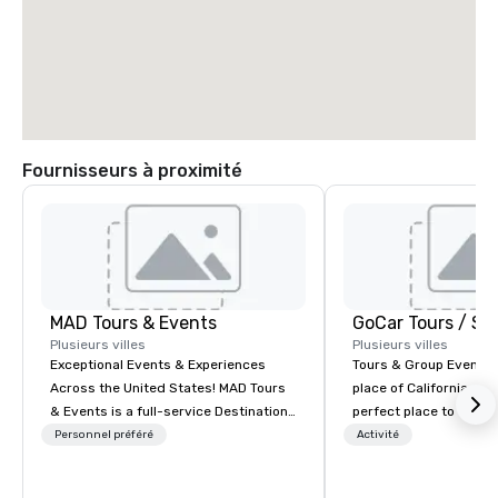
Fournisseurs à proximité
MAD Tours & Events
Plusieurs villes
Plusieurs villes
Exceptional Events & Experiences
Tours & Group Events E
Across the United States! MAD Tours
place of California. Sa
& Events is a full-service Destination
perfect place to visit 
Management Company specializing in
mix fun with history a
Personnel préféré
Activité
corporate events, incentive trips,
with beauty. We delive
executive retreats, conferences,
fun and high-tech experi