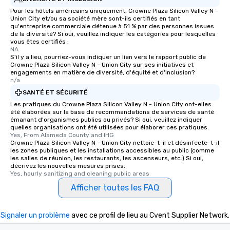
Pour les hôtels américains uniquement, Crowne Plaza Silicon Valley N -
Union City et/ou sa société mère sont-ils certifiés en tant
qu'entreprise commerciale détenue à 51 % par des personnes issues
de la diversité? Si oui, veuillez indiquer les catégories pour lesquelles
vous êtes certifiés :
NA
S'il y a lieu, pourriez-vous indiquer un lien vers le rapport public de
Crowne Plaza Silicon Valley N - Union City sur ses initiatives et
engagements en matière de diversité, d'équité et d'inclusion?
n/a
SANTÉ ET SÉCURITÉ
Les pratiques du Crowne Plaza Silicon Valley N - Union City ont-elles
été élaborées sur la base de recommandations de services de santé
émanant d'organismes publics ou privés? Si oui, veuillez indiquer
quelles organisations ont été utilisées pour élaborer ces pratiques.
Yes, From Alameda County and IHG
Crowne Plaza Silicon Valley N - Union City nettoie-t-il et désinfecte-t-il
les zones publiques et les installations accessibles au public (comme
les salles de réunion, les restaurants, les ascenseurs, etc.) Si oui,
décrivez les nouvelles mesures prises.
Yes, hourly sanitizing and cleaning public areas
Afficher toutes les FAQ
Signaler un problème
avec ce profil de lieu au Cvent Supplier Network.