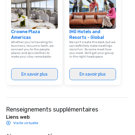
Las Vegas, Chicago, Nashville, and
New Orleans, we combine creativity,
local expertise, and trusted on-the-
ground support to bring each event to
Crowne Plaza
life.
IHG Hotels and
Americas
Resorts - Global
Whether you’re traveling for
We can't create the deck, but we
business, leisure or both, we
can definitely make meetings
connect you to the people,
more fun. So come meet how
places and possibilities to
you meet. We'll get your group
make your stay remarkable.
in the right headspace.
En savoir plus
En savoir plus
Renseignements supplémentaires
Liens web
Visite virtuelle