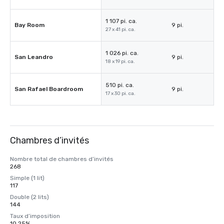
1 107 pi. ca.
Bay Room
9 pi.
27 x 41 pi. ca.
1 026 pi. ca.
San Leandro
9 pi.
18 x 19 pi. ca.
510 pi. ca.
San Rafael Boardroom
9 pi.
17 x 30 pi. ca.
Chambres d’invités
Nombre total de chambres d’invités
268
Simple (1 lit)
117
Double (2 lits)
144
Taux d’imposition
10,25%