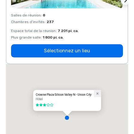
Salles de réunion
:
8
Salles
Chambres d’invités
:
237
Chamb
Espace total de la réunion
:
7 201 pi. ca.
Espace
Plus grande salle
:
1 800 pi. ca.
Plus g
Sélectionnez un lieu
Crowne Plaza Silicon Valley N - Union City
Hôtel
3 sur 5