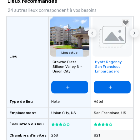
Lieux recommandés
24 autres lieux correspondent à vos besoins
Lieu actuel
Lieu
Crowne Plaza
Hyatt Regency
Removed from
Silicon Valley N -
San Francisco
favorites
Union City
Embarcadero
Type de lieu
Hotel
Hôtel
Emplacement
Union City
, US
San Francisco
, US
Évaluation du lieu
Chambres d’invités
268
821