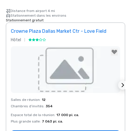
Distance from airport 4 mi
Stationnement dans les environs
Stationnement gratuit
Crowne Plaza Dallas Market Ctr - Love Field
Holid
Hôtel
Hôtel
Removed from favorites
Rem
Salles de réunion
:
12
Salles
Chambres d’invités
:
354
Chamb
Espace total de la réunion
:
17 000 pi. ca.
Espace
Plus grande salle
:
7 063 pi. ca.
Plus g