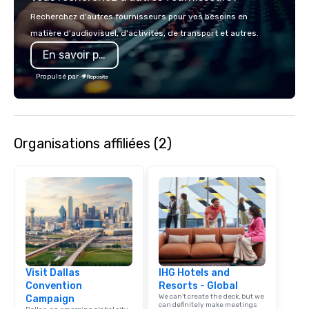
make the end-user ex
Recherchez d'autres fournisseurs pour vos besoins en
seamless from start to fini
matière d'audiovisuel, d'activités, de transport et autres.
also a certified WOSB.
En savoir plus
Propulsé par
Organisations affiliées (2)
Visit Dallas
IHG Hotels and
Convention
Resorts - Global
We can't create the deck, but we
Campaign
can definitely make meetings