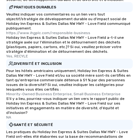
PRATIQUES DURABLES
Veuillez indiquer vos commentaires ou un lien vers tout
objectif/stratégie de développement durable ou d'impact social de
Holiday Inn Express & Suites Dallas NW HWY - Love Field communiqué
publiquement.
https://www.ihgplc.com/responsible-business
Holiday Inn Express & Suites Dallas NW HWY - Love Field a-t-il une
stratégie axée sur l'élimination et le détournement des déchets
(plastiques, papiers, cartons, etc.)? Si oui, veuillez préciser votre
stratégie d'élimination et de détournement des déchets.
Yes, RECYLE
DIVERSITÉ ET INCLUSION
Pour les hôtels américains uniquement, Holiday Inn Express & Suites
Dallas NW HWY - Love Field et/ou sa société mère sont-ils certifiés en
tant qu'entreprise commerciale détenue à 51 % par des personnes
issues de la diversité? Si oui, veuillez indiquer les catégories pour
lesquelles vous êtes certifiés :
Minority-Owned Business Enterprise, Small Business Enterprise
S'il y a lieu, pourriez-vous indiquer un lien vers le rapport public de
Holiday Inn Express & Suites Dallas NW HWY - Love Field sur ses
initiatives et engagements en matière de diversité, d'équité et
d'inclusion?
NA
SANTÉ ET SÉCURITÉ
Les pratiques du Holiday Inn Express & Suites Dallas NW HWY - Love
Field ont-elles été élaborées sur la base de recommandations de