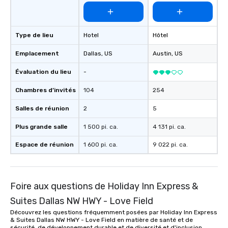
Type de lieu
Hotel
Hôtel
Emplacement
Dallas
, US
Austin
, US
Évaluation du lieu
-
Chambres d’invités
104
254
Salles de réunion
2
5
Plus grande salle
1 500 pi. ca.
4 131 pi. ca.
Espace de réunion
1 600 pi. ca.
9 022 pi. ca.
Foire aux questions de Holiday Inn Express &
Suites Dallas NW HWY - Love Field
Découvrez les questions fréquemment posées par Holiday Inn Express
& Suites Dallas NW HWY - Love Field en matière de santé et de
sécurité, de développement durable et de diversité et d'inclusion.