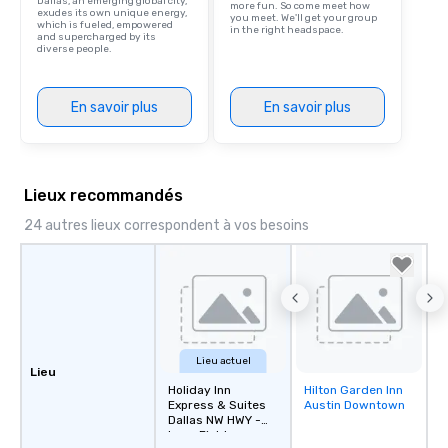
Dallas, an emerging global city,
more fun. So come meet how
exudes its own unique energy,
you meet. We'll get your group
which is fueled, empowered
in the right headspace.
and supercharged by its
diverse people.
En savoir plus
En savoir plus
Lieux recommandés
24 autres lieux correspondent à vos besoins
Lieu actuel
Lieu
Holiday Inn
Hilton Garden Inn
Removed from
Express & Suites
Austin Downtown
favorites
Dallas NW HWY -
Love Field