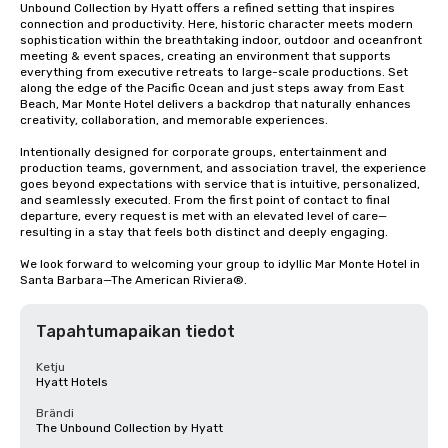
Unbound Collection by Hyatt offers a refined setting that inspires 
connection and productivity. Here, historic character meets modern 
sophistication within the breathtaking indoor, outdoor and oceanfront 
meeting & event spaces, creating an environment that supports 
everything from executive retreats to large-scale productions. Set 
along the edge of the Pacific Ocean and just steps away from East 
Beach, Mar Monte Hotel delivers a backdrop that naturally enhances 
creativity, collaboration, and memorable experiences.

Intentionally designed for corporate groups, entertainment and 
production teams, government, and association travel, the experience 
goes beyond expectations with service that is intuitive, personalized, 
and seamlessly executed. From the first point of contact to final 
departure, every request is met with an elevated level of care—
resulting in a stay that feels both distinct and deeply engaging.

We look forward to welcoming your group to idyllic Mar Monte Hotel in 
Santa Barbara—The American Riviera®.
Tapahtumapaikan tiedot
Ketju
Hyatt Hotels
Brändi
The Unbound Collection by Hyatt