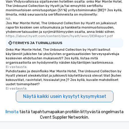
Vain Yhdysvalloissa sijaitsevien hotellien osalta: onko Mar Monte Hotel,
will reminisce about long after they
The Unbound Collection by Hyatt ja/tai emoyhtiö sertifioitu
leave. Location, Location, Location
monimuotoisen omistuspohjan (51 %) yritystoiminnaksi (BE)? Jos kyllä,
ilmoita, mikä seuraavista sertifioinneista on myönnetty:
One of the best reasons to book is the
NA
convenient and efficient way the
Jos Mar Monte Hotel, The Unbound Collection by Hyatt on julkaissut
experience is designed. All
raportin koskien sen sitoumuksia ja hankkeita monimuotoisuuden,
yhdenvertaisuuden ja syrjimättömyyden osalta, anna linkki siihen.
restaurants are within an easy
https://about.hyatt.com/content/dam/hyatt/woc/DEIReport.pdf
walking distance of each other. The
TERVEYS JA TURVALLISUUS
short stroll allows your group
Onko Mar Monte Hotel, The Unbound Collection by Hyatt laatinut
members a chance to engage in prime
käytännöt julkisten tai yksityisten organisaatioiden terveyspalveluja
networking opportunities before
koskevien ehdotusten mukaisesti? Jos kyllä, listaa mitä
organisaatioita on hyödynnetty näiden käytäntöjen laatimisessa:
heading to the next place on your tour
Ei vastausta.
itinerary. You Get a Dinner and a Show
Puhdistaako ja desinfioiko Mar Monte Hotel, The Unbound Collection by
Our tours offer an exquisite feast plus
Hyatt yleiset oleskelutilat ja julkisesti käytettävissä olevat tilat (kuten
kokoustilat, ravintolat, hissiaulat jne.)? Jos kyllä, kuvaile mahdolliset
entertainment. All tours include a
uudet toimenpiteet?
knowledgeable, professional guide
Ei vastausta.
who leads the group on a walking tour,
Näytä kaikki usein kysytyt kysymykset
offering engaging tidbits and
fascinating stories. Several other
interactive experiences are included
Ilmoita
tästä tapahtumapaikan profiiliin liittyvästä ongelmasta
Cvent Supplier Networkiin.
along the way exclusively to our tours,
ensuring there is never a dull moment.