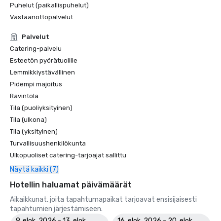
Puhelut (paikallispuhelut)
Vastaanottopalvelut
Palvelut
Catering-palvelu
Esteetön pyörätuolille
Lemmikkiystävällinen
Pidempi majoitus
Ravintola
Tila (puoliyksityinen)
Tila (ulkona)
Tila (yksityinen)
Turvallisuushenkilökunta
Ulkopuoliset catering-tarjoajat sallittu
Näytä kaikki (7)
Hotellin haluamat päivämäärät
Aikaikkunat, joita tapahtumapaikat tarjoavat ensisijaisesti
tapahtumien järjestämiseen.
9. elok. 2026 - 13. elok.
16. elok. 2026 - 20. elok.