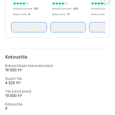
Hotellihuoneet
:
237
Hotellihuoneet
:
220
Hotellihuoneet
:
23
Kokoustila
:
8
Kokoustila
:
17
Kokoustila
:
8
Kokoustila
Kokoustilojen kokonaismäärä
19 000 ft²
Suurin tila
4 325 ft²
Tila (yksityinen)
13 000 ft²
Kokoustila
9