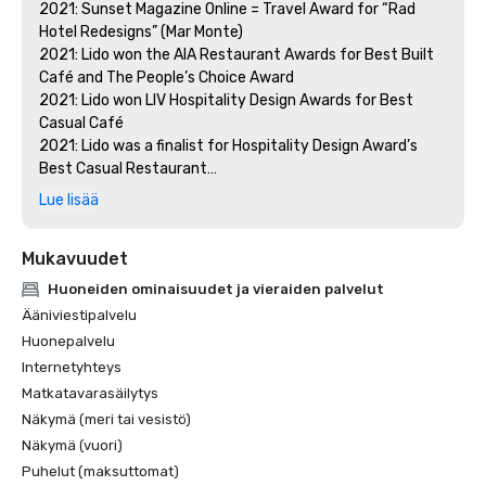
2021: Sunset Magazine Online = Travel Award for “Rad 
Hotel Redesigns” (Mar Monte)

2021: Lido won the AIA Restaurant Awards for Best Built 
Café and The People’s Choice Award

2021: Lido won LIV Hospitality Design Awards for Best 
Casual Café

2021: Lido was a finalist for Hospitality Design Award’s 
Best Casual Restaurant

2021: Costa received an honorable mention for the LIV 
Lue lisää
Hospitality Design Awards for Best Eating Space

2021: Costa made it on the shortlist for Restaurant & Bar 
Mukavuudet
Design Awards for Best Hotel Restaurants of the 
Americas

Huoneiden ominaisuudet ja vieraiden palvelut
2020: Costa was a finalist for The International Hotel & 
Ääniviestipalvelu
Property Awards for Best Restaurant Global and the 
Huonepalvelu
Americas

Internetyhteys
2020: Lido was a finalist for The International Hotel & 
Matkatavarasäilytys
Property Awards for Best Hotel of the Americas

2020: Mar Monte was a finalist for the Shaw Design 
Näkymä (meri tai vesistö)
Awards
Näkymä (vuori)
Puhelut (maksuttomat)