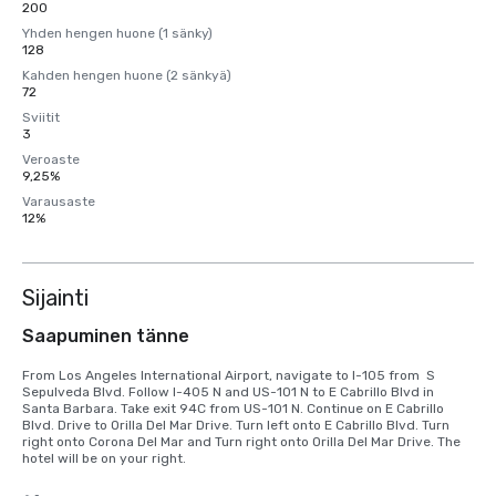
200
Yhden hengen huone (1 sänky)
128
Kahden hengen huone (2 sänkyä)
72
Sviitit
3
Veroaste
9,25%
Varausaste
12%
Sijainti
Saapuminen tänne
From Los Angeles International Airport, navigate to I-105 from  S 
Sepulveda Blvd. Follow I-405 N and US-101 N to E Cabrillo Blvd in 
Santa Barbara. Take exit 94C from US-101 N. Continue on E Cabrillo 
Blvd. Drive to Orilla Del Mar Drive. Turn left onto E Cabrillo Blvd. Turn 
right onto Corona Del Mar and Turn right onto Orilla Del Mar Drive. The 
hotel will be on your right.