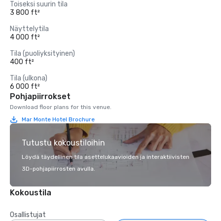
Toiseksi suurin tila
3 800 ft²
Näyttelytila
4 000 ft²
Tila (puoliyksityinen)
400 ft²
Tila (ulkona)
6 000 ft²
Pohjapiirrokset
Download floor plans for this venue.
Mar Monte Hotel Brochure
Tutustu kokoustiloihin
Löydä täydellinen tila asettelukaavioiden ja interaktiivisten
3D-pohjapiirrosten avulla.
Kokoustila
Osallistujat