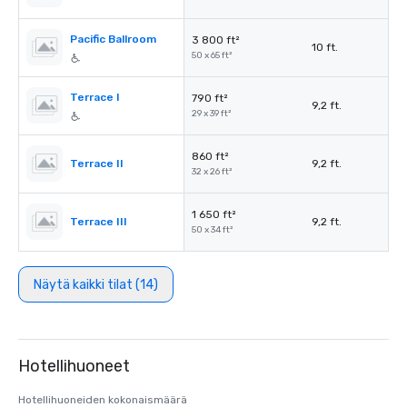
Pacific Ballroom
3 800 ft²
10 ft.
50 x 65 ft²
Terrace I
790 ft²
9,2 ft.
29 x 39 ft²
860 ft²
Terrace II
9,2 ft.
32 x 26 ft²
1 650 ft²
Terrace III
9,2 ft.
50 x 34 ft²
Näytä kaikki tilat (14)
Hotellihuoneet
Hotellihuoneiden kokonaismäärä