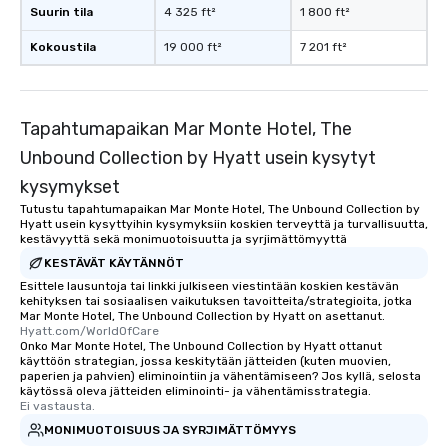
Suurin tila
4 325 ft²
1 800 ft²
immediate seating upon arrival.
What’s more, your group may receive
Kokoustila
19 000 ft²
7 201 ft²
a special warm welcome personally
from the restaurant chef. Menus can
be printed featuring your logo, too,
which can be an added bonus for all
Tapahtumapaikan Mar Monte Hotel, The
those Instagram moments you share.
Unbound Collection by Hyatt usein kysytyt
For added ease, we can even arrange
kysymykset
transportation pick-up and drop-off,
as well as an event photographer. And
Tutustu tapahtumapaikan Mar Monte Hotel, The Unbound Collection by
Hyatt usein kysyttyihin kysymyksiin koskien terveyttä ja turvallisuutta,
for groups that desire an extra luxe
kestävyyttä sekä monimuotoisuutta ja syrjimättömyyttä
experience, we can also arrange for
KESTÄVÄT KÄYTÄNNÖT
an evening helicopter ride over the
Esittele lausuntoja tai linkki julkiseen viestintään koskien kestävän
glittering lights of The Strip. A
kehityksen tai sosiaalisen vaikutuksen tavoitteita/strategioita, jotka
Memorable Experience for All Lip
Mar Monte Hotel, The Unbound Collection by Hyatt on asettanut.
Smacking Foodie Tours offers a way
Hyatt.com/WorldOfCare
Onko Mar Monte Hotel, The Unbound Collection by Hyatt ottanut
to gather and dine that few have
käyttöön strategian, jossa keskitytään jätteiden (kuten muovien,
experienced, and all are sure to
paperien ja pahvien) eliminointiin ja vähentämiseen? Jos kyllä, selosta
käytössä oleva jätteiden eliminointi- ja vähentämisstrategia.
remember. Our one-of-a-kind tours
Ei vastausta.
are special, from the first stop to the
MONIMUOTOISUUS JA SYRJIMÄTTÖMYYS
last. It’s an experience that attendees