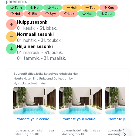
paremmin.
Tam
Hel
Maa
Huh
Tou
Kes
Hei
Elo
Syy
Lok
Mar
Jou
Huippusesonki
01. kesäk. - 31. lokak.
Normaali sesonki
01. huhtik. - 31. toukok.
Hiljainen sesonki
01. marrask. - 31. jouluk.
01. tammik. - 31. maalisk.
Suunnittelijat, jotka katsoivat kohdetta Mar
Monte Hotel, The Unbound Collection by
Hyatt, katsoivat myös
Promote your venue
Promote your venue
Promote your ve
Luksushotelli sijainnissa
Luksushotelli sijainnissa
Luksushotelli sija
Washington
, DC
Washington
, DC
Washington
, DC