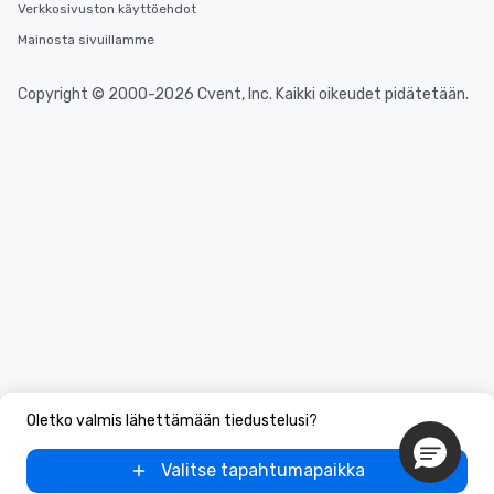
Verkkosivuston käyttöehdot
Tours also provides a range of tour
Mainosta sivuillamme
durations. Our shortest tour is about
2.5 hours; our longest is about 5
hours, with optional add-ons and
Copyright © 2000-2026 Cvent, Inc. Kaikki oikeudet pidätetään.
incentives.
Oletko valmis lähettämään tiedustelusi?
Valitse tapahtumapaikka