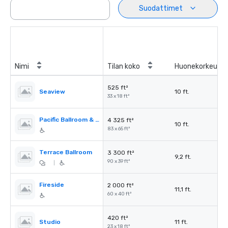
Suodattimet
Nimi
Tilan koko
Huonekorkeus
525 ft²
Seaview
10 ft.
33 x 18 ft²
Pacific Ballroom & Seaview
4 325 ft²
10 ft.
83 x 65 ft²
Terrace Ballroom
3 300 ft²
9,2 ft.
90 x 39 ft²
|
Fireside
2 000 ft²
11,1 ft.
60 x 40 ft²
420 ft²
Studio
11 ft.
23 x 18 ft²