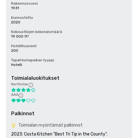
Rakennusvuosi
1931
Kunnostettu
2020
Kokoustilojen kokonaismäärä
19 000 ft²
Hotellihuoneet
200
Tapahtumapaikan tyyppi
Hotelli
Toimialaluokitukset
Northstar
AAA
Palkinnot
Toimialan myöntämät palkinnot
2023: Costa Kitchen "Best Tri Tip in the County".
