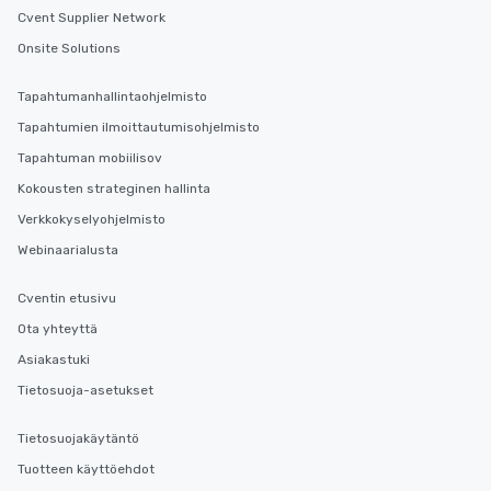
Different Types of Cuisine Our
Cvent Supplier Network
experiences offer the ability to enjoy
several renowned restaurants in one
Onsite Solutions
convenient outing, including ones you
and your guests might not have
Tapahtumanhallintaohjelmisto
discovered otherwise on your own or
Tapahtumien ilmoittautumisohjelmisto
at a typical corporate dinner. We offer
Tapahtuman mobiilisov
a way to try some of the finest spots
in the city and dive into various
Kokousten strateginen hallinta
cuisines and dishes. All the pre-
Verkkokyselyohjelmisto
selected dishes are curated to our
Webinaarialusta
high standards to ensure they will
delight any palate. Tours Available
Cventin etusivu
from Day to Night With any corporate
group experience, booking flexibility is
Ota yhteyttä
key. Whether you desire a tour during
Asiakastuki
business hours or early evening right
Tietosuoja-asetukset
after work, we can coordinate with
you to provide options that fit your
Tietosuojakäytäntö
needs. Go for as Long or as Short as
You Like Along with flexible
Tuotteen käyttöehdot
scheduling, Lip Smacking Foodie