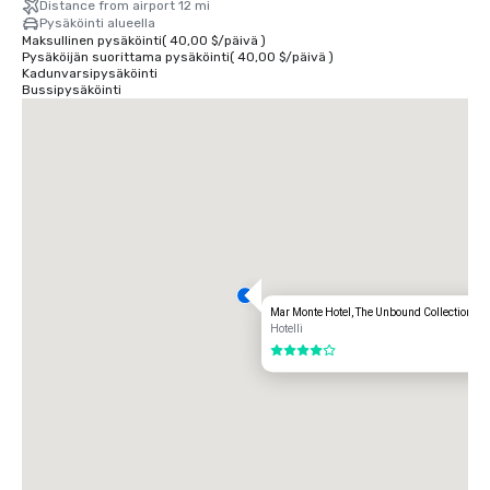
Distance from airport 12 mi
Pysäköinti alueella
Maksullinen pysäköinti
(
40,00 $
/
päivä
)
Pysäköijän suorittama pysäköinti
(
40,00 $
/
päivä
)
Kadunvarsipysäköinti
Bussipysäköinti
Mar Monte Hotel, The Unbound Collection by 
Hotelli
4 / 5