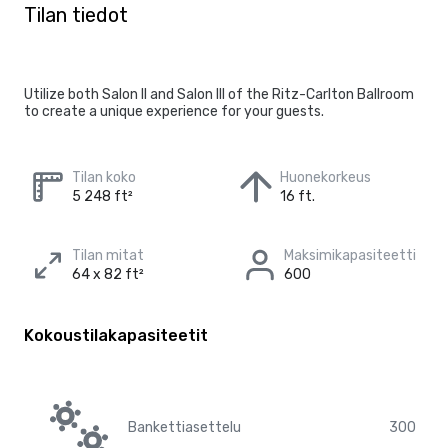
Tilan tiedot
Utilize both Salon II and Salon III of the Ritz-Carlton Ballroom
to create a unique experience for your guests.
Tilan koko
Huonekorkeus
5 248 ft²
16 ft.
Tilan mitat
Maksimikapasiteetti
64 x 82 ft²
600
Kokoustilakapasiteetit
Bankettiasettelu
300