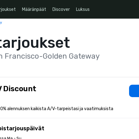
rjoukset
Määränpäät
Discover
Luksus
ay
tarjoukset
an Francisco-Golden Gateway
 Discount
0% alennuksen kaikista A/V-tarpeistasi ja vaatimuksista
oistarjouspäivät
ssa Ma - Su