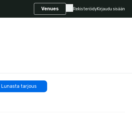
Venues
Rekisteröidy
Kirjaudu sisään
Lunasta tarjous