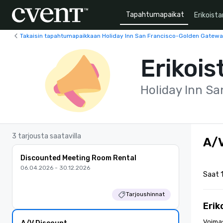
Tapahtumapaikat
Erikoista
Takaisin tapahtumapaikkaan Holiday Inn San Francisco-Golden Gatew
Erikois
Holiday Inn S
3 tarjousta saatavilla
A/V
Discounted Meeting Room Rental
06.04.2026 - 30.12.2026
Saat 1
Tarjoushinnat
Erik
Voima