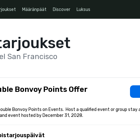
rjoukset
Määränpäät
Discover
Luksus
tarjoukset
el San Francisco
ble Bonvoy Points Offer
ouble Bonvoy Points on Events.  Host a qualified event or group stay 
and event hosted by December 31, 2028.
oistarjouspäivät