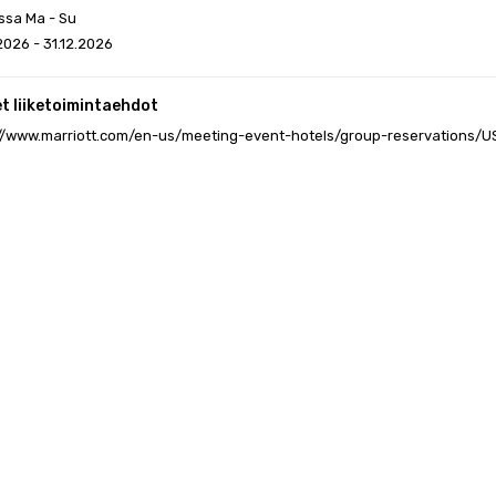
ssa Ma - Su
2026 - 31.12.2026
et liiketoimintaehdot
://www.marriott.com/en-us/meeting-event-hotels/group-reservations/