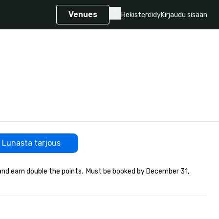
Venues
Rekisteröidy
Kirjaudu sisään
Lunasta tarjous
and earn double the points.  Must be booked by December 31, 