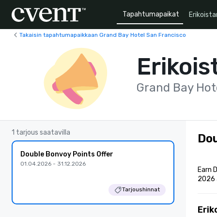
Tapahtumapaikat
Erikoista
Takaisin tapahtumapaikkaan Grand Bay Hotel San Francisco
Erikois
Grand Bay Hot
1 tarjous saatavilla
Dou
Double Bonvoy Points Offer
01.04.2026 - 31.12.2026
Earn D
2026 
Tarjoushinnat
Erik