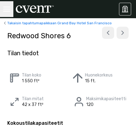
Takaisin tapahtumapaikkaan Grand Bay Hotel San Francisco
Redwood Shores 6
Tilan tiedot
Tilan koko
Huonekorkeus
1 550 ft²
15 ft.
Tilan mitat
Maksimikapasiteetti
42 x 37 ft²
120
Kokoustilakapasiteetit