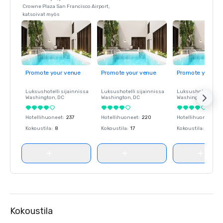
Crowne Plaza San Francisco Airport,
katsoivat myös
Promote your venue
Promote your venue
Promote your ve
Luksushotelli sijainnissa
Luksushotelli sijainnissa
Luksushotelli sija
Washington
, DC
Washington
, DC
Washington
, DC
Hotellihuoneet
:
237
Hotellihuoneet
:
220
Hotellihuoneet
:
23
Kokoustila
:
8
Kokoustila
:
17
Kokoustila
:
8
Kokoustila