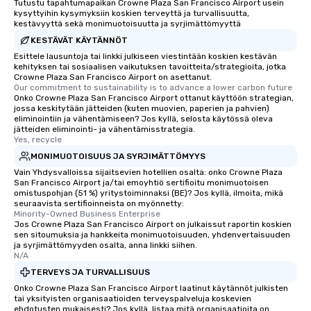
Tutustu tapahtumapaikan Crowne Plaza San Francisco Airport usein
kysyttyihin kysymyksiin koskien terveyttä ja turvallisuutta,
kestävyyttä sekä monimuotoisuutta ja syrjimättömyyttä
KESTÄVÄT KÄYTÄNNÖT
Esittele lausuntoja tai linkki julkiseen viestintään koskien kestävän
kehityksen tai sosiaalisen vaikutuksen tavoitteita/strategioita, jotka
Crowne Plaza San Francisco Airport on asettanut.
Our commitment to sustainability is to advance a lower carbon future
Onko Crowne Plaza San Francisco Airport ottanut käyttöön strategian,
jossa keskitytään jätteiden (kuten muovien, paperien ja pahvien)
eliminointiin ja vähentämiseen? Jos kyllä, selosta käytössä oleva
jätteiden eliminointi- ja vähentämisstrategia.
Yes, recycle
MONIMUOTOISUUS JA SYRJIMÄTTÖMYYS
Vain Yhdysvalloissa sijaitsevien hotellien osalta: onko Crowne Plaza
San Francisco Airport ja/tai emoyhtiö sertifioitu monimuotoisen
omistuspohjan (51 %) yritystoiminnaksi (BE)? Jos kyllä, ilmoita, mikä
seuraavista sertifioinneista on myönnetty:
Minority-Owned Business Enterprise
Jos Crowne Plaza San Francisco Airport on julkaissut raportin koskien
sen sitoumuksia ja hankkeita monimuotoisuuden, yhdenvertaisuuden
ja syrjimättömyyden osalta, anna linkki siihen.
N/A
TERVEYS JA TURVALLISUUS
Onko Crowne Plaza San Francisco Airport laatinut käytännöt julkisten
tai yksityisten organisaatioiden terveyspalveluja koskevien
ehdotusten mukaisesti? Jos kyllä, listaa mitä organisaatioita on