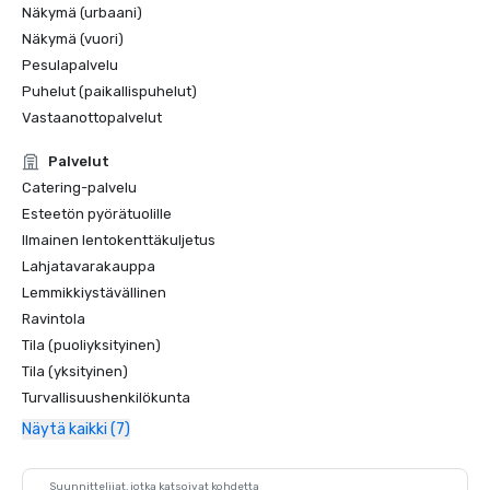
Näkymä (urbaani)
Näkymä (vuori)
Pesulapalvelu
Puhelut (paikallispuhelut)
Vastaanottopalvelut
Palvelut
Catering-palvelu
Esteetön pyörätuolille
Ilmainen lentokenttäkuljetus
Lahjatavarakauppa
Lemmikkiystävällinen
Ravintola
Tila (puoliyksityinen)
Tila (yksityinen)
Turvallisuushenkilökunta
Näytä kaikki (7)
Suunnittelijat, jotka katsoivat kohdetta