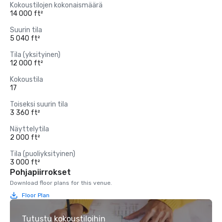
Kokoustilojen kokonaismäärä
14 000 ft²
Suurin tila
5 040 ft²
Tila (yksityinen)
12 000 ft²
Kokoustila
17
Toiseksi suurin tila
3 360 ft²
Näyttelytila
2 000 ft²
Tila (puoliyksityinen)
3 000 ft²
Pohjapiirrokset
Download floor plans for this venue.
Floor Plan
Tutustu kokoustiloihin