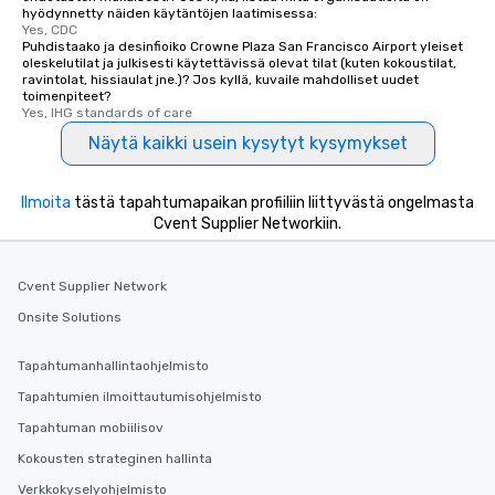
hyödynnetty näiden käytäntöjen laatimisessa:
Yes, CDC
Puhdistaako ja desinfioiko Crowne Plaza San Francisco Airport yleiset
oleskelutilat ja julkisesti käytettävissä olevat tilat (kuten kokoustilat,
ravintolat, hissiaulat jne.)? Jos kyllä, kuvaile mahdolliset uudet
toimenpiteet?
Yes, IHG standards of care
Näytä kaikki usein kysytyt kysymykset
Ilmoita
tästä tapahtumapaikan profiiliin liittyvästä ongelmasta
Cvent Supplier Networkiin.
Cvent Supplier Network
Onsite Solutions
Tapahtumanhallintaohjelmisto
Tapahtumien ilmoittautumisohjelmisto
Tapahtuman mobiilisov
Kokousten strateginen hallinta
Verkkokyselyohjelmisto