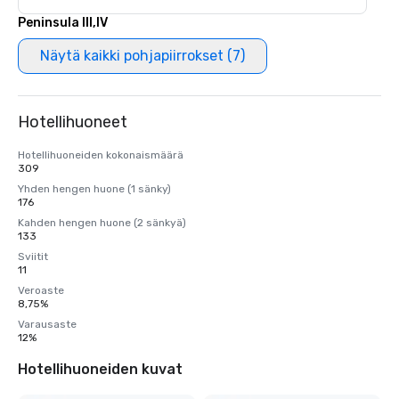
Peninsula III,IV
Näytä kaikki pohjapiirrokset (7)
Hotellihuoneet
Hotellihuoneiden kokonaismäärä
309
Yhden hengen huone (1 sänky)
176
Kahden hengen huone (2 sänkyä)
133
Sviitit
11
Veroaste
8,75%
Varausaste
12%
Hotellihuoneiden kuvat