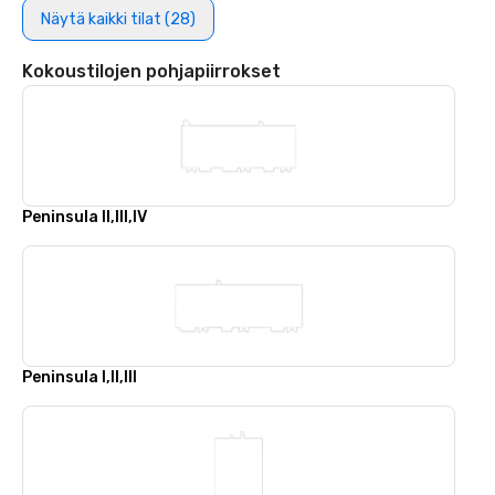
Näytä kaikki tilat (28)
Kokoustilojen pohjapiirrokset
Peninsula II,III,IV
Peninsula I,II,III