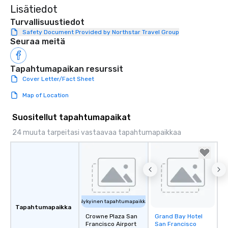
Lisätiedot
Turvallisuustiedot
Safety Document Provided by Northstar Travel Group
Seuraa meitä
Tapahtumapaikan resurssit
Cover Letter/Fact Sheet
Map of Location
Suositellut tapahtumapaikat
24 muuta tarpeitasi vastaavaa tapahtumapaikkaa
Nykyinen tapahtumapaikka
Tapahtumapaikka
Crowne Plaza San
Grand Bay Hotel
Removed from
Francisco Airport
San Francisco
favorites