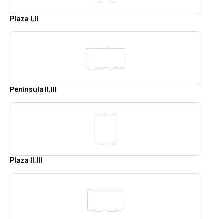
Plaza I,II
Peninsula II,III
Plaza II,III