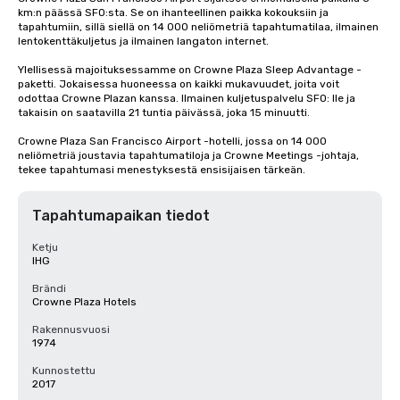
km:n päässä SFO:sta. Se on ihanteellinen paikka kokouksiin ja 
tapahtumiin, sillä siellä on 14 000 neliömetriä tapahtumatilaa, ilmainen 
lentokenttäkuljetus ja ilmainen langaton internet. 

Ylellisessä majoituksessamme on Crowne Plaza Sleep Advantage -
paketti. Jokaisessa huoneessa on kaikki mukavuudet, joita voit 
odottaa Crowne Plazan kanssa. Ilmainen kuljetuspalvelu SFO: lle ja 
takaisin on saatavilla 21 tuntia päivässä, joka 15 minuutti.

Crowne Plaza San Francisco Airport -hotelli, jossa on 14 000 
neliömetriä joustavia tapahtumatiloja ja Crowne Meetings -johtaja, 
tekee tapahtumasi menestyksestä ensisijaisen tärkeän.
Tapahtumapaikan tiedot
Ketju
IHG
Brändi
Crowne Plaza Hotels
Rakennusvuosi
1974
Kunnostettu
2017