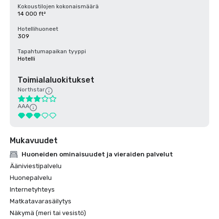
Kokoustilojen kokonaismäärä
14 000 ft²
Hotellihuoneet
309
Tapahtumapaikan tyyppi
Hotelli
Toimialaluokitukset
Northstar
AAA
Mukavuudet
Huoneiden ominaisuudet ja vieraiden palvelut
Ääniviestipalvelu
Huonepalvelu
Internetyhteys
Matkatavarasäilytys
Näkymä (meri tai vesistö)