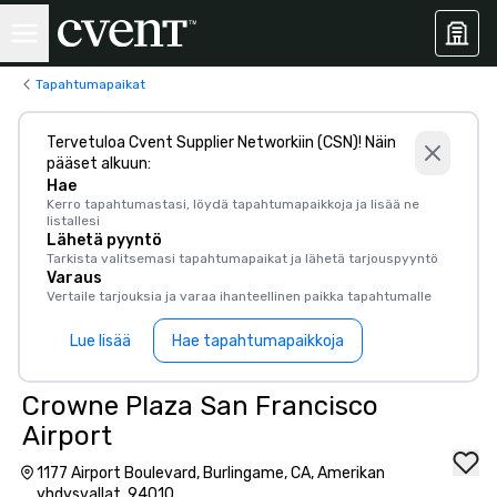
Tapahtumapaikat
Tervetuloa Cvent Supplier Networkiin (CSN)! Näin
pääset alkuun:
Hae
Kerro tapahtumastasi, löydä tapahtumapaikkoja ja lisää ne
listallesi
Lähetä pyyntö
Tarkista valitsemasi tapahtumapaikat ja lähetä tarjouspyyntö
Varaus
Vertaile tarjouksia ja varaa ihanteellinen paikka tapahtumalle
Lue lisää
Hae tapahtumapaikkoja
Crowne Plaza San Francisco
Airport
1177 Airport Boulevard, Burlingame, CA, Amerikan
yhdysvallat, 94010