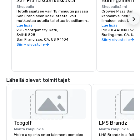
San Franciscon keskusta
Burlingamen ke
Shoppailu
Shoppailu
2 mi
Hotelli sijaitsee vain 15 minuutin päässä 
Crowne Plaza San Fra
San Franciscon keskustasta. Voit 
kansainvälinen lentok
matkustaa autolla tai ottaa bussillamme 
ilmaisen edestakaisen
BART (Bay Area Rapid Transit) 
Lue lisää
Burlingamen keskust
Lue lisää
päästäksesi upeimpaan 
235 Montgomery-katu,
paljon ostos- ja ruok
POSTILAATIKKO 563
maailmankuultuun kohteeseen.
Sviitti 828
Burlingame, CA, US 
San Francisco, CA, US 94104
Siirry sivustolle
Siirry sivustolle
Lähellä olevat toimittajat
Topgolf
LMS Brandz
Monta kaupunkia
Monta kaupunkia
We’re a sports entertainment complex
LMS Brandz is a full-s