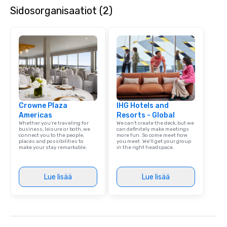
Sidosorganisaatiot (2)
Crowne Plaza
IHG Hotels and
Americas
Resorts - Global
Whether you’re traveling for
We can't create the deck, but we
business, leisure or both, we
can definitely make meetings
connect you to the people,
more fun. So come meet how
places and possibilities to
you meet. We'll get your group
make your stay remarkable.
in the right headspace.
Lue lisää
Lue lisää