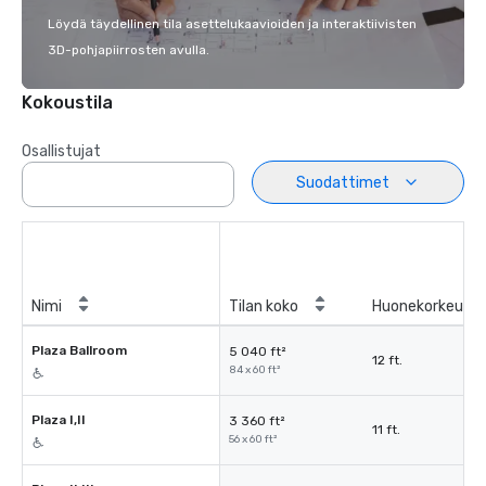
Löydä täydellinen tila asettelukaavioiden ja interaktiivisten
3D-pohjapiirrosten avulla.
Kokoustila
Osallistujat
Suodattimet
Nimi
Tilan koko
Huonekorkeus
Plaza Ballroom
5 040 ft²
12 ft.
84 x 60 ft²
Plaza I,II
3 360 ft²
11 ft.
56 x 60 ft²