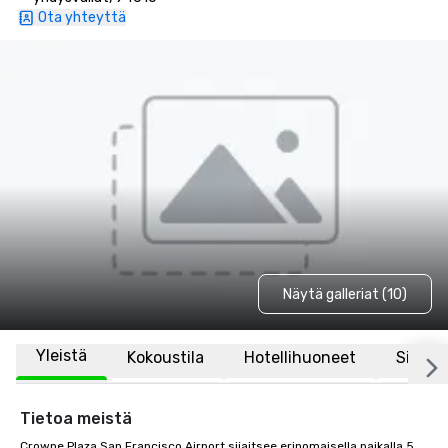
Ota yhteyttä
Näytä galleriat (10)
Yleistä
Kokoustila
Hotellihuoneet
Sijaint
Tietoa meistä
Crowne Plaza San Francisco Airport sijaitsee erinomaisella paikalla 5 