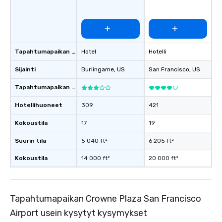
Tapahtumapaikan tyyppi
Hotel
Hotelli
Sijainti
Burlingame
, US
San Francisco
, US
Tapahtumapaikan luokitus
Hotellihuoneet
309
421
Kokoustila
17
19
Suurin tila
5 040 ft²
6 205 ft²
Kokoustila
14 000 ft²
20 000 ft²
Tapahtumapaikan Crowne Plaza San Francisco
Airport usein kysytyt kysymykset