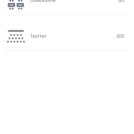
Luokkahuone
120
Teatteri
200