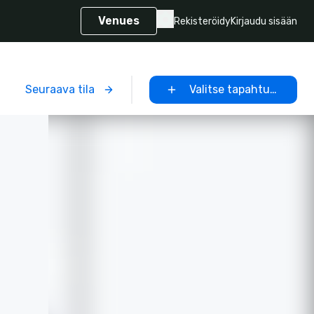
Venues
Rekisteröidy
Kirjaudu sisään
Seuraava tila
Valitse tapahtumapaikk