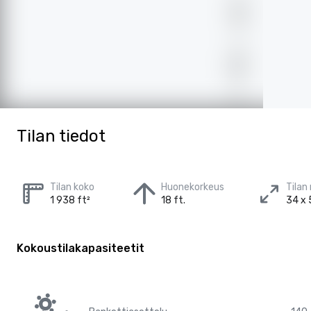
Tilan tiedot
Tilan koko
Huonekorkeus
Tilan
1 938 ft²
18 ft.
34 x 
Kokoustilakapasiteetit