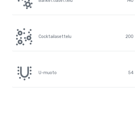
Bankettiasettelu
140
Cocktailasettelu
200
U-muoto
54