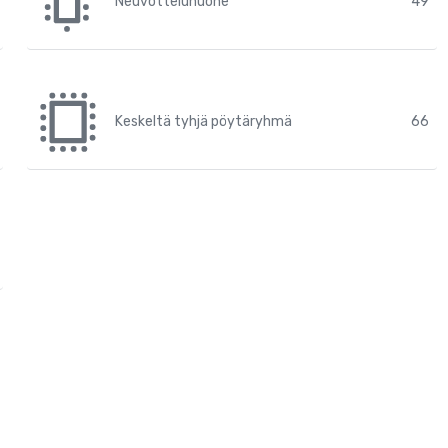
Neuvotteluhuone
49
Keskeltä tyhjä pöytäryhmä
66