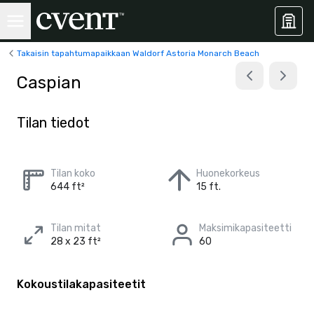
Takaisin tapahtumapaikkaan Waldorf Astoria Monarch Beach
Caspian
Tilan tiedot
Tilan koko
Huonekorkeus
644 ft²
15 ft.
Tilan mitat
Maksimikapasiteetti
28 x 23 ft²
60
Kokoustilakapasiteetit