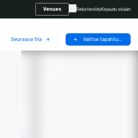
Venues
Rekisteröidy
Kirjaudu sisään
Seuraava tila
Valitse tapahtumapaikk