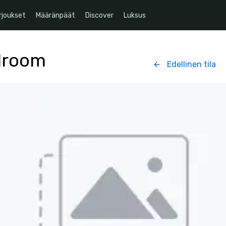
rjoukset
Määränpäät
Discover
Luksus
lroom
Edellinen tila