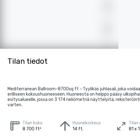
Tilan tiedot
Mediterranean Ballroom-8700sq ft - Tyylikäs juhlasali, joka voidaa
erilliseen kokoushuoneeseen. Huoneesta on helppo pääsy ulkopihall
esitysalueelle, jossa on 3 174 neliömetriä näyttelyitä, rekisteröin
varten.
Tilan koko
Huonekorkeus
Tilan
8 700 ft²
14 ft.
81 x 1