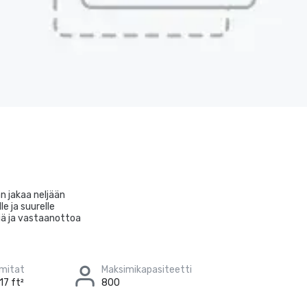
n jakaa neljään
e ja suurelle
tiä ja vastaanottoa
 mitat
Maksimikapasiteetti
17 ft²
800