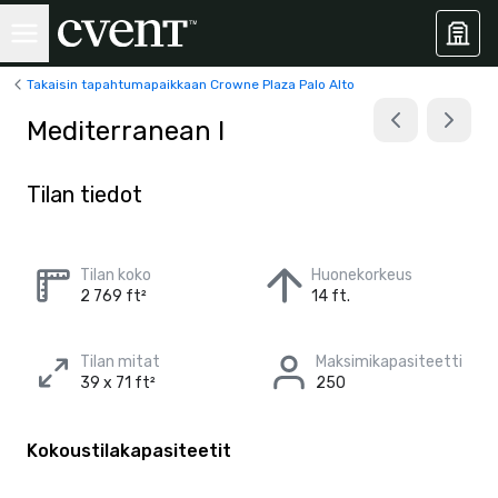
Takaisin tapahtumapaikkaan Crowne Plaza Palo Alto
Mediterranean I
Tilan tiedot
Tilan koko
Huonekorkeus
2 769 ft²
14 ft.
Tilan mitat
Maksimikapasiteetti
39 x 71 ft²
250
Kokoustilakapasiteetit