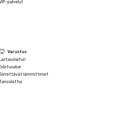
VIP-palvelut
Varustus
Lastauslaituri
Odotusalue
Siirrettävät lämmittimet
Tanssilattia