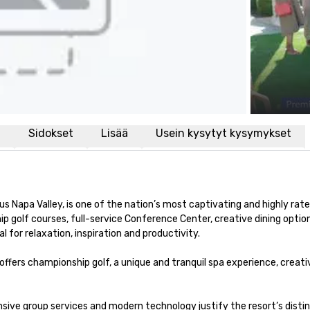
i
Sidokset
Lisää
Usein kysytyt kysymykset
s Napa Valley, is one of the nation’s most captivating and highly rated
olf courses, full-service Conference Center, creative dining options, t
or relaxation, inspiration and productivity.

 offers championship golf, a unique and tranquil spa experience, crea
nsive group services and modern technology justify the resort’s dist