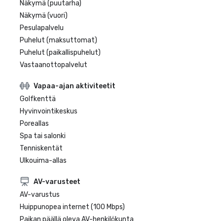
Näkymä (puutarha)
Näkymä (vuori)
Pesulapalvelu
Puhelut (maksuttomat)
Puhelut (paikallispuhelut)
Vastaanottopalvelut
Vapaa-ajan aktiviteetit
Golfkenttä
Hyvinvointikeskus
Poreallas
Spa tai salonki
Tenniskentät
Ulkouima-allas
AV-varusteet
AV-varustus
Huippunopea internet (100 Mbps)
Paikan päällä oleva AV-henkilökunta