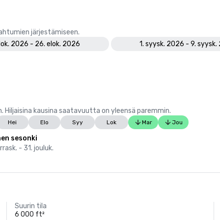
pahtumien järjestämiseen.
lok. 2026 - 26. elok. 2026
1. syysk. 2026 - 9. syysk
 Hiljaisina kausina saatavuutta on yleensä paremmin.
Hei
Elo
Syy
Lok
Mar
Jou
nen sesonki
rask. - 31. jouluk.
Suurin tila
6 000 ft²