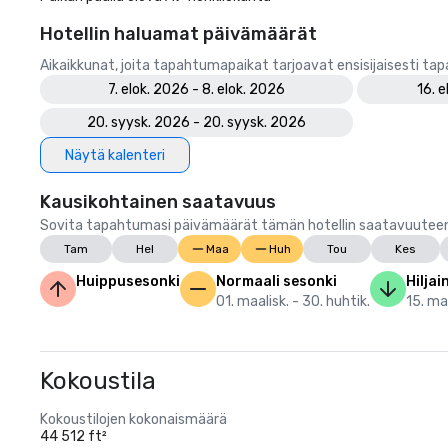
Hotellin haluamat päivämäärät
Aikaikkunat, joita tapahtumapaikat tarjoavat ensisijaisesti ta
7. elok. 2026 - 8. elok. 2026
16. e
20. syysk. 2026 - 20. syysk. 2026
Näytä kalenteri
Kausikohtainen saatavuus
Sovita tapahtumasi päivämäärät tämän hotellin saatavuuteen.
Tam
Hel
Maa
Huh
Tou
Kes
Huippusesonki
Normaali sesonki
Hiljai
01. maalisk. - 30. huhtik.
15. mar
Kokoustila
Kokoustilojen kokonaismäärä
44 512 ft²