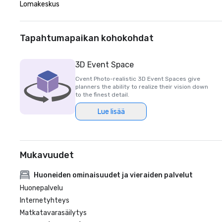
Lomakeskus
Tapahtumapaikan kohokohdat
3D Event Space
Cvent Photo-realistic 3D Event Spaces give
planners the ability to realize their vision down
to the finest detail.
Lue lisää
Mukavuudet
Huoneiden ominaisuudet ja vieraiden palvelut
Huonepalvelu
Internetyhteys
Matkatavarasäilytys