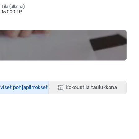
Tila (ulkona)
15 000 ft²
iviset pohjapiirrokset
Kokoustila taulukkona