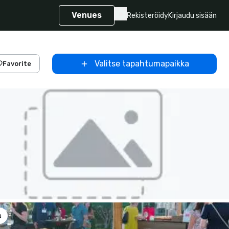
Venues
Rekisteröidy
Kirjaudu sisään
Valitse tapahtumapaikka
Favorite
a