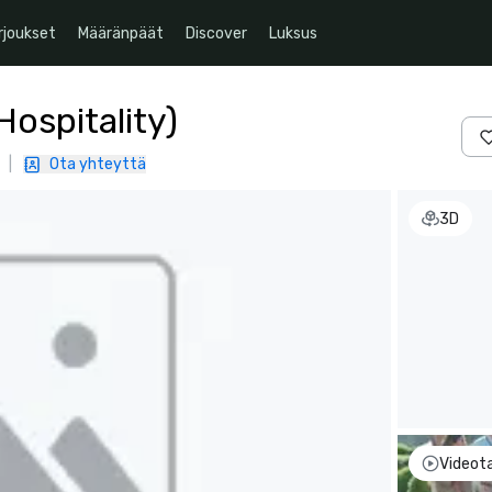
rjoukset
Määränpäät
Discover
Luksus
Hospitality)
|
Ota yhteyttä
3D
Videot