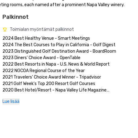
eting rooms, each named after a prominent Napa Valley winery.
Palkinnot
Toimialan myöntämät palkinnot
2024 Best Healthy Venue - Smart Meetings

2024 The Best Courses to Play in California - Golf Digest

2023 Distinguished Golf Destination Award - BoardRoom

2023 Diners' Choice Award - OpenTable  

2022 Best Resorts in Napa - U.S. News & World Report 

2022 NGCOA Regional Course of the Year

2021 Travelers' Choice Award Winner - Tripadvisor

2021 Golf Week's Top 200 Resort Golf Courses

2020 Best Hotel/Resort - Napa Valley Life Magazine

2020 Travelers' Choice Award - Tripadvisor

Lue lisää
2020 Best Day Spa - Napa Valley Life Magazine 

2020 USPTA NorCal Pro of the Year - Katie Dellich

2018 & 2019 TripAdvisor Certificate of Excellence

2018 & 2019 Readers' Choice Award - Condé Nast Traveler

2016 & 2017 Platinum Choice Award - Smart Meetings

2017 Best of Resorts - Meetings Today 
