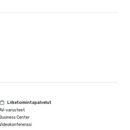
Liiketoimintapalvelut
AV-varusteet
Business Center
Videokonferenssi