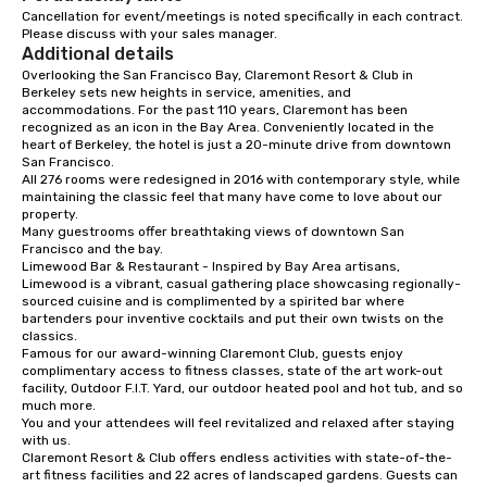
dinners, holiday events, client
Cancellation for event/meetings is noted specifically in each contract. 
Please discuss with your sales manager.
entertainment, and virtual team
Additional details
connections. We handle everything
Overlooking the San Francisco Bay, Claremont Resort & Club in 
from ingredient sourcing to
Berkeley sets new heights in service, amenities, and 
instruction, making your event
accommodations. For the past 110 years, Claremont has been 
planning seamless.
recognized as an icon in the Bay Area. Conveniently located in the 
heart of Berkeley, the hotel is just a 20-minute drive from downtown 
San Francisco. 

All 276 rooms were redesigned in 2016 with contemporary style, while 
maintaining the classic feel that many have come to love about our 
property. 

Many guestrooms offer breathtaking views of downtown San 
Francisco and the bay. 

Limewood Bar & Restaurant - Inspired by Bay Area artisans, 
Limewood is a vibrant, casual gathering place showcasing regionally-
sourced cuisine and is complimented by a spirited bar where 
bartenders pour inventive cocktails and put their own twists on the 
classics.

Famous for our award-winning Claremont Club, guests enjoy 
complimentary access to fitness classes, state of the art work-out 
facility, Outdoor F.I.T. Yard, our outdoor heated pool and hot tub, and so 
much more. 

You and your attendees will feel revitalized and relaxed after staying 
with us. 

Claremont Resort & Club offers endless activities with state-of-the-
art fitness facilities and 22 acres of landscaped gardens. Guests can 