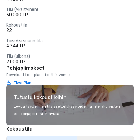
Tila (yksityinen)
30 000 ft²
Kokoustila
22
Toiseksi suurin tila
4 344 ft²
Tila (ulkona)
2 000 ft²
Pohjapiirrokset
Download floor plans for this venue.
Floor Plan
Tutustu kokoustiloihin
Löydä täydellinen tila asettelukaavioiden ja interaktiivisten
3D-pohjapiirrosten avulla.
Kokoustila