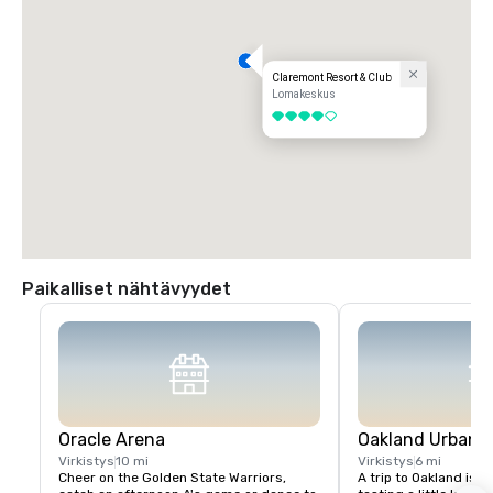
Claremont Resort & Club
Lomakeskus
4 / 5
Paikalliset nähtävyydet
Oracle Arena
Oakland Urban W
Virkistys
10 mi
Virkistys
6 mi
Cheer on the Golden State Warriors, 
A trip to Oakland isn’