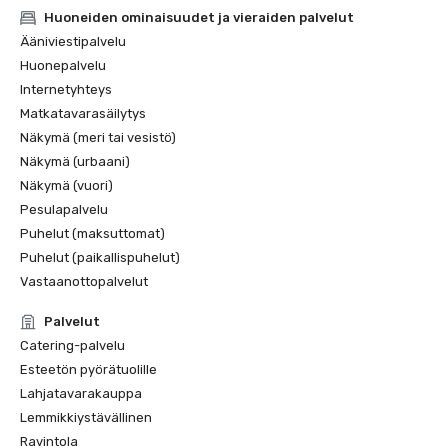
Huoneiden ominaisuudet ja vieraiden palvelut
Ääniviestipalvelu
Huonepalvelu
Internetyhteys
Matkatavarasäilytys
Näkymä (meri tai vesistö)
Näkymä (urbaani)
Näkymä (vuori)
Pesulapalvelu
Puhelut (maksuttomat)
Puhelut (paikallispuhelut)
Vastaanottopalvelut
Palvelut
Catering-palvelu
Esteetön pyörätuolille
Lahjatavarakauppa
Lemmikkiystävällinen
Ravintola