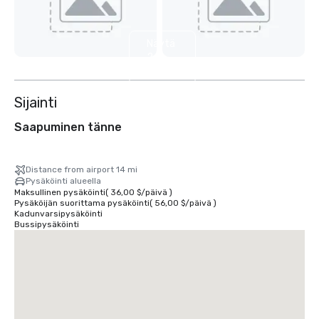
Näytä
2
muuta
Sijainti
Saapuminen tänne
Distance from airport 14 mi
Pysäköinti alueella
Maksullinen pysäköinti
(
36,00 $
/
päivä
)
Pysäköijän suorittama pysäköinti
(
56,00 $
/
päivä
)
Kadunvarsipysäköinti
Bussipysäköinti