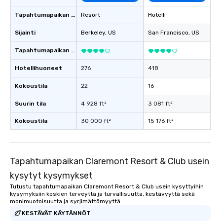
Tapahtumapaikan tyyppi
Resort
Hotelli
Sijainti
Berkeley
, US
San Francisco
, US
Tapahtumapaikan luokitus
Hotellihuoneet
276
418
Kokoustila
22
16
Suurin tila
4 928 ft²
3 081 ft²
Kokoustila
30 000 ft²
15 176 ft²
Tapahtumapaikan Claremont Resort & Club usein
kysytyt kysymykset
Tutustu tapahtumapaikan Claremont Resort & Club usein kysyttyihin
kysymyksiin koskien terveyttä ja turvallisuutta, kestävyyttä sekä
monimuotoisuutta ja syrjimättömyyttä
KESTÄVÄT KÄYTÄNNÖT