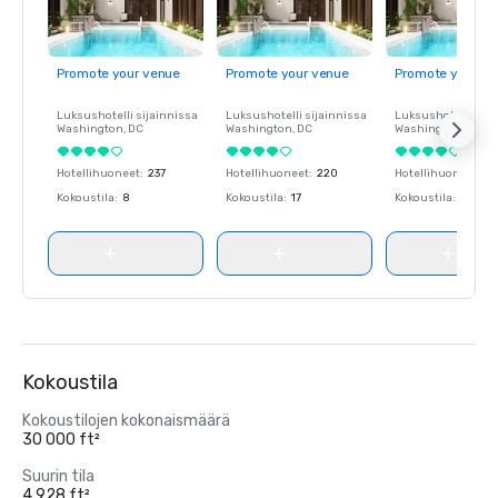
Promote your venue
Promote your venue
Promote your ve
Luksushotelli sijainnissa
Luksushotelli sijainnissa
Luksushotelli sija
Washington
, DC
Washington
, DC
Washington
, DC
Hotellihuoneet
:
237
Hotellihuoneet
:
220
Hotellihuoneet
:
23
Kokoustila
:
8
Kokoustila
:
17
Kokoustila
:
8
Kokoustila
Kokoustilojen kokonaismäärä
30 000 ft²
Suurin tila
4 928 ft²