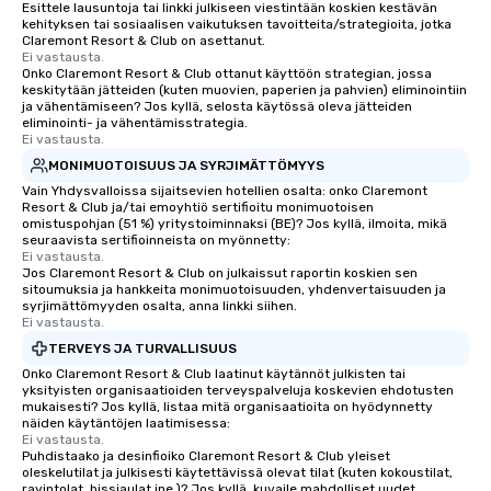
Esittele lausuntoja tai linkki julkiseen viestintään koskien kestävän
kehityksen tai sosiaalisen vaikutuksen tavoitteita/strategioita, jotka
Claremont Resort & Club on asettanut.
Ei vastausta.
Onko Claremont Resort & Club ottanut käyttöön strategian, jossa
keskitytään jätteiden (kuten muovien, paperien ja pahvien) eliminointiin
ja vähentämiseen? Jos kyllä, selosta käytössä oleva jätteiden
eliminointi- ja vähentämisstrategia.
Ei vastausta.
MONIMUOTOISUUS JA SYRJIMÄTTÖMYYS
Vain Yhdysvalloissa sijaitsevien hotellien osalta: onko Claremont
Resort & Club ja/tai emoyhtiö sertifioitu monimuotoisen
omistuspohjan (51 %) yritystoiminnaksi (BE)? Jos kyllä, ilmoita, mikä
seuraavista sertifioinneista on myönnetty:
Ei vastausta.
Jos Claremont Resort & Club on julkaissut raportin koskien sen
sitoumuksia ja hankkeita monimuotoisuuden, yhdenvertaisuuden ja
syrjimättömyyden osalta, anna linkki siihen.
Ei vastausta.
TERVEYS JA TURVALLISUUS
Onko Claremont Resort & Club laatinut käytännöt julkisten tai
yksityisten organisaatioiden terveyspalveluja koskevien ehdotusten
mukaisesti? Jos kyllä, listaa mitä organisaatioita on hyödynnetty
näiden käytäntöjen laatimisessa:
Ei vastausta.
Puhdistaako ja desinfioiko Claremont Resort & Club yleiset
oleskelutilat ja julkisesti käytettävissä olevat tilat (kuten kokoustilat,
ravintolat, hissiaulat jne.)? Jos kyllä, kuvaile mahdolliset uudet