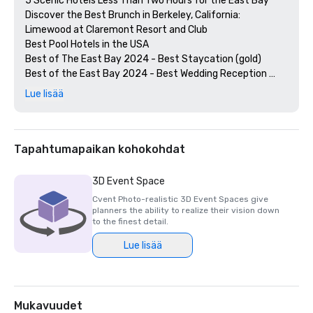
5 Scenic Hotels Less Than Two Hours for the East Bay

Discover the Best Brunch in Berkeley, California: 
Limewood at Claremont Resort and Club

Best Pool Hotels in the USA

Best of The East Bay 2024 - Best Staycation (gold)

Best of the East Bay 2024 - Best Wedding Reception 
Venue (gold)

Lue lisää
Best of  the East Bay 2024 - Best Hotel Bar (Limewood 
Silver)

Diners' Choice 2024 Limewood Bar & Restaurant 

Diners' Choice 2024 Claremont Lobby Bar

Tapahtumapaikan kohokohdat
The 20 Best College Town Hotels 

15 Best Spas in the Greater Bay Area 

3D Event Space
2nd Best Hotel In Northern CA 

Cvent Photo-realistic 3D Event Spaces give
23rd Best Hotel in The World

planners the ability to realize their vision down
Best Hotels in Berkeley, CA

to the finest detail.
Best Fairmont Hotels & Resorts in the US

Lue lisää
2025 Forbes Travel Guide Start Award Winners

2025 Loverly List Best of the Best - Wedding Venue

Mukavuudet