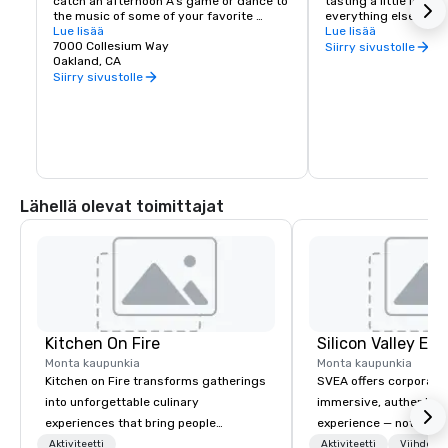
catch an afternoon A's game or dance to 
tasting a little local fl
the music of some of your favorite 
everything else in Oa
artists!
Lue lisää
scene is a little diffe
Lue lisää
7000 Collesium Way
wineries are housed i
Siirry sivustolle
Oakland, CA
warehouse spaces, bu
is second to none. Be
Siirry sivustolle
California wine count
either, grapes are sou
the state. Head out o
Wine Trail, stopping a
shop, eat, and explore
has to offer.
Lähellä olevat toimittajat
Kitchen On Fire
Monta kaupunkia
Monta kaupunkia
Kitchen on Fire transforms gatherings
SVEA offers corporate
into unforgettable culinary
immersive, authentic S
experiences that bring people
experience — not a tour
together. Since 2005, we've
transformation. We de
Aktiviteetti
Aktiviteetti
Viihde al