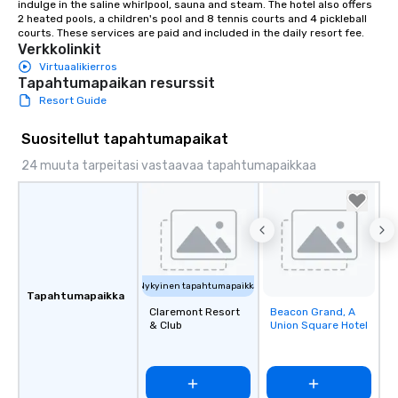
indulge in the saline whirlpool, sauna and steam. The hotel also offers 
2 heated pools, a children's pool and 8 tennis courts and 4 pickleball 
courts. These services are paid and included in the daily resort fee.
Verkkolinkit
Virtuaalikierros
Tapahtumapaikan resurssit
Resort Guide
Suositellut tapahtumapaikat
24 muuta tarpeitasi vastaavaa tapahtumapaikkaa
Nykyinen tapahtumapaikka
Tapahtumapaikka
Claremont Resort
Beacon Grand, A
Removed from
& Club
Union Square Hotel
favorites