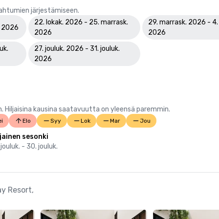
pahtumien järjestämiseen.
22. lokak. 2026 - 25. marrask.
29. marrask. 2026 - 4. 
k. 2026
2026
2026
uk.
27. jouluk. 2026 - 31. jouluk.
2026
 Hiljaisina kausina saatavuutta on yleensä paremmin.
i
Elo
Syy
Lok
Mar
Jou
ljainen sesonki
 jouluk. - 30. jouluk.
ay Resort,