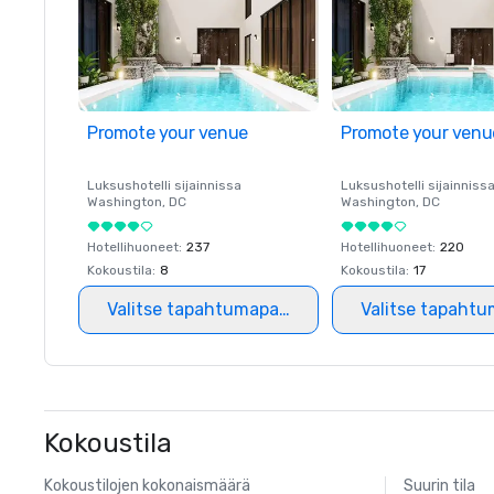
Promote your venue
Promote your venu
Luksushotelli sijainnissa
Luksushotelli sijainniss
Washington
, DC
Washington
, DC
Hotellihuoneet
:
237
Hotellihuoneet
:
220
Kokoustila
:
8
Kokoustila
:
17
Valitse tapahtumapaikka
Valitse tapahtu
Kokoustila
Kokoustilojen kokonaismäärä
Suurin tila