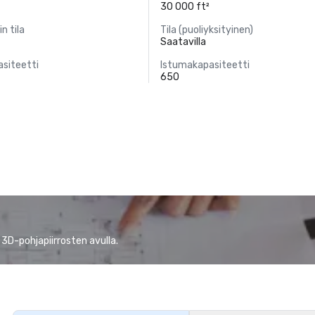
30 000 ft²
in tila
Tila (puoliyksityinen)
Saatavilla
siteetti
Istumakapasiteetti
650
 3D-pohjapiirrosten avulla.