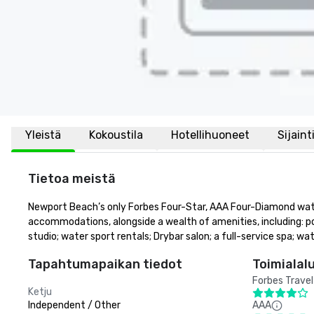
Yleistä
Kokoustila
Hotellihuoneet
Sijaint
Tietoa meistä
Newport Beach’s only Forbes Four-Star, AAA Four-Diamond water
accommodations, alongside a wealth of amenities, including: po
studio; water sport rentals; Drybar salon; a full-service spa;
Tapahtumapaikan tiedot
Toimialal
Forbes Travel
Ketju
Independent / Other
AAA