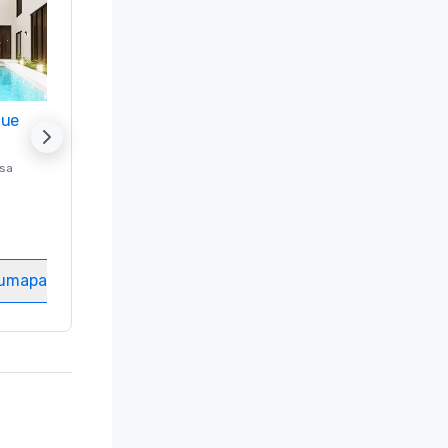
nue
Promote your venue
ssa
Luksushotelli sijainnissa
Washington
, DC
Hotellihuoneet
:
237
Kokoustila
:
8
tumapaikka
Valitse tapahtumapaikka