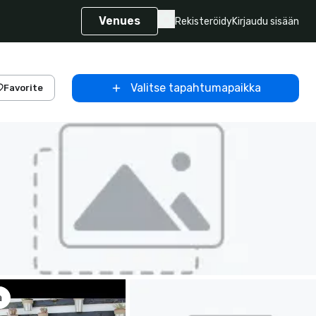
Venues
Rekisteröidy
Kirjaudu sisään
Valitse tapahtumapaikka
Favorite
a