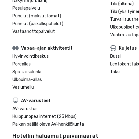
Näkymä (urbaani)
Tila (ulkona)
Pesulapalvelu
Tila (yksityine
Puhelut (maksuttomat)
Turvallisuushe
Puhelut (paikallispuhelut)
Ulkopuoliset c
Vastaanottopalvelut
Vuokra-autopa
Vapaa-ajan aktiviteetit
Kuljetus
Hyvinvointikeskus
Bussi
Poreallas
Lentokenttäku
Spa tai salonki
Taksi
Ulkouima-allas
Vesiurheilu
AV-varusteet
AV-varustus
Huippunopea internet (25 Mbps)
Paikan päällä oleva AV-henkilökunta
Hotellin haluamat päivämäärät