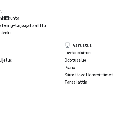
n)
nkilökunta
atering-tarjoajat sallittu
lvelu
Varustus
Lastauslaituri
ljetus
Odotusalue
Piano
Siirrettävät lämmittimet
Tanssilattia