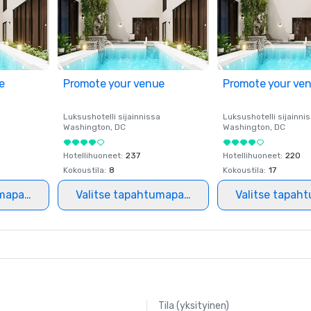
e
Promote your venue
Promote your ve
a
Luksushotelli sijainnissa
Luksushotelli sijainni
Washington
, DC
Washington
, DC
Hotellihuoneet
:
237
Hotellihuoneet
:
220
Kokoustila
:
8
Kokoustila
:
17
mapaikka
Valitse tapahtumapaikka
Valitse tapah
Tila (yksityinen)