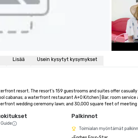
i
Lisää
Usein kysytyt kysymykset
front resort. The resort’s 159 guestrooms and suites offer casually 
ol cabanas; a waterfront restaurant A+O Kitchen | Bar; room service a
 waterfront wedding ceremony lawn; and 30,000 square feet of meeting
uokitukset
Palkinnot
 Guide
Toimialan myöntämät palkin
-Forbes Four-Star 
