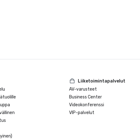
Liiketoimintapalvelut
elu
AV-varusteet
tuolille
Business Center
auppa
Videokonferenssi
ällinen
VIP-palvelut
tus
tyinen)