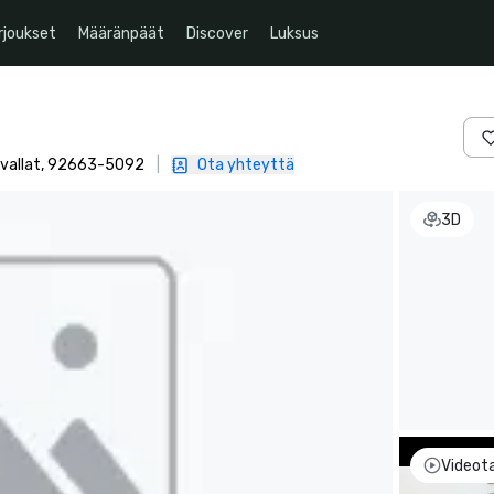
rjoukset
Määränpäät
Discover
Luksus
svallat, 92663-5092
|
Ota yhteyttä
3D
Videot