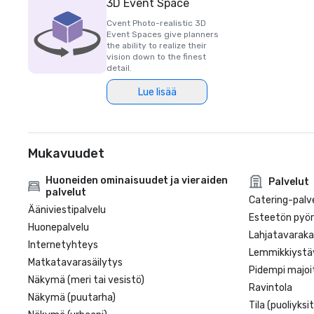
3D Event Space
Cvent Photo-realistic 3D
Event Spaces give planners
the ability to realize their
vision down to the finest
detail.
Lue lisää
Mukavuudet
Huoneiden ominaisuudet ja vieraiden
Palvelut
palvelut
Catering-palv
Ääniviestipalvelu
Esteetön pyörä
Huonepalvelu
Lahjatavarak
Internetyhteys
Lemmikkiystäv
Matkatavarasäilytys
Pidempi majoi
Näkymä (meri tai vesistö)
Ravintola
Näkymä (puutarha)
Tila (puoliyksi