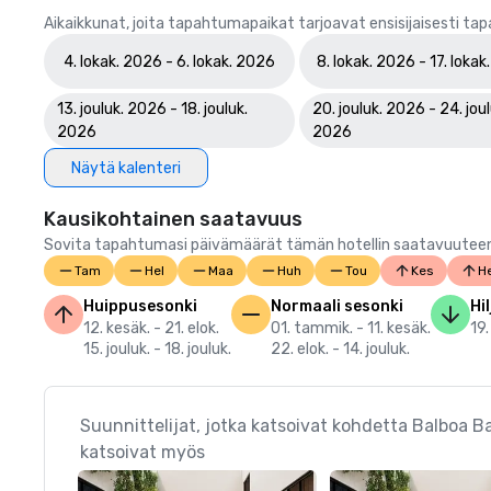
Aikaikkunat, joita tapahtumapaikat tarjoavat ensisijaisesti ta
4. lokak. 2026 - 6. lokak. 2026
8. lokak. 2026 - 17. loka
13. jouluk. 2026 - 18. jouluk.
20. jouluk. 2026 - 24. joul
2026
2026
Näytä kalenteri
Kausikohtainen saatavuus
Sovita tapahtumasi päivämäärät tämän hotellin saatavuuteen.
Tam
Hel
Maa
Huh
Tou
Kes
He
Huippusesonki
Normaali sesonki
Hi
12. kesäk. - 21. elok.
01. tammik. - 11. kesäk.
19.
15. jouluk. - 18. jouluk.
22. elok. - 14. jouluk.
Suunnittelijat, jotka katsoivat kohdetta Balboa B
katsoivat myös