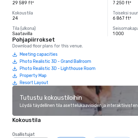
29 589 ft²
7 250 ft²
Kokoustila
Toiseksi suur
24
6 867 ft²
Tila (ulkona)
Seisomakapa
Saatavilla
1 000
Pohjapiirrokset
Download floor plans for this venue.
Meeting capacities
Photo Realistic 3D - Grand Ballroom
Photo Realistic 3D - Lighthouse Room
Property Map
Resort Layout
Tutustu kokoustiloihin
Löydä täydellinen tila asettelukaavioiden ja interaktiivisten
Kokoustila
Osallistujat