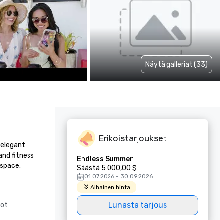
Näytä galleriat (33)
Erikoistarjoukset
elegant 
nd fitness 
Endless Summer
 space.
Säästä 5 000,00 $
01.07.2026 - 30.09.2026
Alhainen hinta
Lunasta tarjous
not