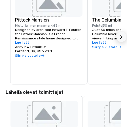
Pittock Mansion
The Columbia Ri
Historiallinen maamerkki
3 mi
Puisto
30 mi
Designed by architect Edward T. Foulkes, 
Just 30 miles east of 
the Pittock Mansion is a French 
Columbia River Gorge
Renaissance style home designed to 
views, hiking and moun
capture the view of Downtown Portland 
Lue lisää
and more than 90 wat
Lue lisää
and the Cascade Mountains. Built in 1912 
3229 NW Pittock Dr
must see locations in
Siirry sivustolle
for the editor of The Oregonian 
Portland, OR, US 97201
Multnomah Falls, Crow
Newspaper, Henry Pittock, this piece of 
House, Hood River Fru
Siirry sivustolle
history has been maintained for visitors 
Historic Columbia Ri
to get a glimpse of life in Portland at its 
infancy.
Lähellä olevat toimittajat