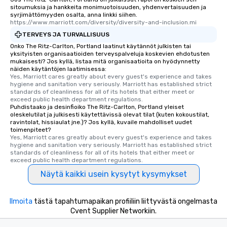
sitoumuksia ja hankkeita monimuotoisuuden, yhdenvertaisuuden ja
syrjimättömyyden osalta, anna linkki siihen.
https://www.marriott.com/diversity/diversity-and-inclusion.mi
TERVEYS JA TURVALLISUUS
Onko The Ritz-Carlton, Portland laatinut käytännöt julkisten tai
yksityisten organisaatioiden terveyspalveluja koskevien ehdotusten
mukaisesti? Jos kyllä, listaa mitä organisaatioita on hyödynnetty
näiden käytäntöjen laatimisessa:
Yes, Marriott cares greatly about every guest's experience and takes 
hygiene and sanitation very seriously. Marriott has established strict 
standards of cleanliness for all of its hotels that either meet or 
exceed public health department regulations. 
Puhdistaako ja desinfioiko The Ritz-Carlton, Portland yleiset
oleskelutilat ja julkisesti käytettävissä olevat tilat (kuten kokoustilat,
ravintolat, hissiaulat jne.)? Jos kyllä, kuvaile mahdolliset uudet
toimenpiteet?
Yes, Marriott cares greatly about every guest's experience and takes 
hygiene and sanitation very seriously. Marriott has established strict 
standards of cleanliness for all of its hotels that either meet or 
exceed public health department regulations. 
Näytä kaikki usein kysytyt kysymykset
Ilmoita
tästä tapahtumapaikan profiiliin liittyvästä ongelmasta
Cvent Supplier Networkiin.