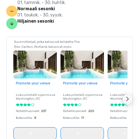
01. tammik. - 30. huhtik.
Normaali sesonki
01. toukok. - 30. syysk.
Hiljainen sesonki
Suunnittelijat, jotka katsoivat kohdetta The
Ritz-Carlton, Portland, katsoivat myös
Promote your venue
Promote your venue
Promote your ve
Luksushotelli sijainnissa
Luksushotelli sijainnissa
Luksushotelli sija
Washington
, DC
Washington
, DC
Washington
, DC
Hotellihuoneet
:
237
Hotellihuoneet
:
220
Hotellihuoneet
:
23
Kokoustila
:
8
Kokoustila
:
17
Kokoustila
:
8