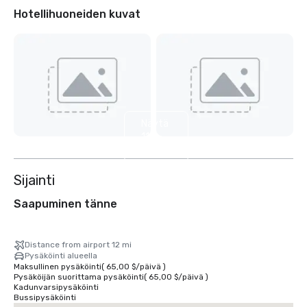
Hotellihuoneiden kuvat
Näytä
11
muuta
Sijainti
Saapuminen tänne
Distance from airport 12 mi
Pysäköinti alueella
Maksullinen pysäköinti
(
65,00 $
/
päivä
)
Pysäköijän suorittama pysäköinti
(
65,00 $
/
päivä
)
Kadunvarsipysäköinti
Bussipysäköinti