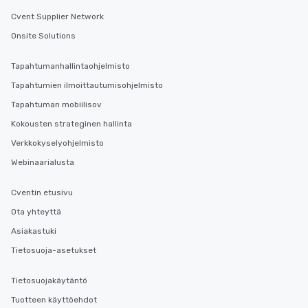
Cvent Supplier Network
Onsite Solutions
Tapahtumanhallintaohjelmisto
Tapahtumien ilmoittautumisohjelmisto
Tapahtuman mobiilisov
Kokousten strateginen hallinta
Verkkokyselyohjelmisto
Webinaarialusta
Cventin etusivu
Ota yhteyttä
Asiakastuki
Tietosuoja-asetukset
Tietosuojakäytäntö
Tuotteen käyttöehdot