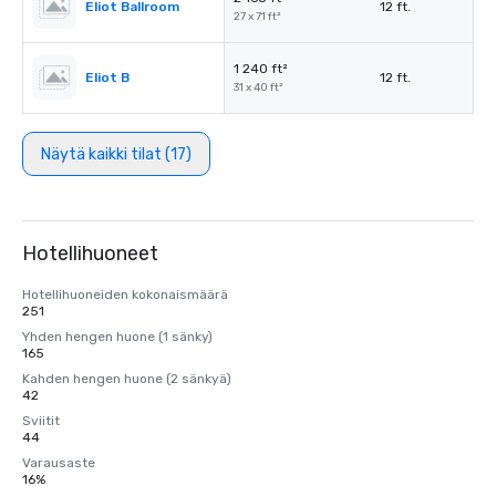
Eliot Ballroom
12 ft.
27 x 71 ft²
1 240 ft²
Eliot B
12 ft.
31 x 40 ft²
Näytä kaikki tilat (17)
Hotellihuoneet
Hotellihuoneiden kokonaismäärä
251
Yhden hengen huone (1 sänky)
165
Kahden hengen huone (2 sänkyä)
42
Sviitit
44
Varausaste
16%