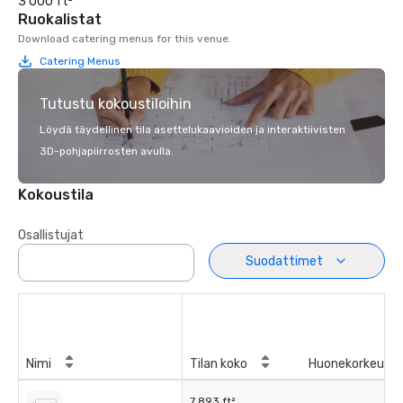
3 000 ft²
Ruokalistat
Download catering menus for this venue.
Catering Menus
Tutustu kokoustiloihin
Löydä täydellinen tila asettelukaavioiden ja interaktiivisten
3D-pohjapiirrosten avulla.
Kokoustila
Osallistujat
Suodattimet
Nimi
Tilan koko
Huonekorkeus
7 893 ft²