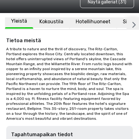
Näytä galleriat (31)
Yleistä
Kokoustila
Hotellihuoneet
Sijaint
Tietoa meistä
A tribute to nature and the thrill of discovery, The Ritz-Carlton, 
Portland explores the Rose City. Centrally located downtown, this 
hotel offers uninterrupted views of Portland's skyline, the Cascade 
Mountain Range, and the Willamette River. From rustic logs bound with 
copper to an infinity pool inspired by a serene mountain lake, this 
pioneering property showcases the biophilic design, raw materials, 
local craftsmanship, and abundance of natural beauty that only the 
Pacific Northwest can provide. The 19th floor of The Ritz-Carlton, 
Portland is a haven to nurture the mind, body, and soul. The spa is 
inspired by the unfolding petals of a Portland rose. Adjoining the Spa 
is a 4,000 sq. ft. fitness facility featuring equipment favored by 
professional athletes. The 20th floor features the hotel's signature 
restaurant, Bellpine. This 35-story, 251-room property takes visitors 
on a tour through the history, the landscape, and the spirit of one of 
America's most beautiful and vibrant destinations.
Tapahtumapaikan tiedot