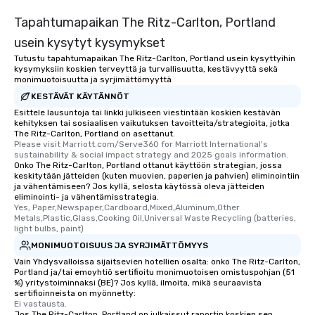
Tapahtumapaikan The Ritz-Carlton, Portland
usein kysytyt kysymykset
Tutustu tapahtumapaikan The Ritz-Carlton, Portland usein kysyttyihin
kysymyksiin koskien terveyttä ja turvallisuutta, kestävyyttä sekä
monimuotoisuutta ja syrjimättömyyttä
KESTÄVÄT KÄYTÄNNÖT
Esittele lausuntoja tai linkki julkiseen viestintään koskien kestävän
kehityksen tai sosiaalisen vaikutuksen tavoitteita/strategioita, jotka
The Ritz-Carlton, Portland on asettanut.
Please visit Marriott.com/Serve360 for Marriott International's 
sustainability & social impact strategy and 2025 goals information.
Onko The Ritz-Carlton, Portland ottanut käyttöön strategian, jossa
keskitytään jätteiden (kuten muovien, paperien ja pahvien) eliminointiin
ja vähentämiseen? Jos kyllä, selosta käytössä oleva jätteiden
eliminointi- ja vähentämisstrategia.
Yes, Paper,Newspaper,Cardboard,Mixed,Aluminum,Other 
Metals,Plastic,Glass,Cooking Oil,Universal Waste Recycling (batteries, 
light bulbs, paint)
MONIMUOTOISUUS JA SYRJIMÄTTÖMYYS
Vain Yhdysvalloissa sijaitsevien hotellien osalta: onko The Ritz-Carlton,
Portland ja/tai emoyhtiö sertifioitu monimuotoisen omistuspohjan (51
%) yritystoiminnaksi (BE)? Jos kyllä, ilmoita, mikä seuraavista
sertifioinneista on myönnetty:
Ei vastausta.
Jos The Ritz-Carlton, Portland on julkaissut raportin koskien sen