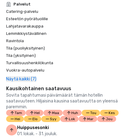
Palvelut
Catering-palvelu
Esteetön pyörätuolille
Lahjatavarakauppa
Lemmikkiystävällinen
Ravintola
Tila (puoliyksityinen)
Tila (yksityinen)
Turvallisuushenkilökunta
Vuokra-autopalvelu
Näytä kaikki (7)
Kausikohtainen saatavuus
Sovita tapahtumasi päivämäärät tämän hotellin
saatavuuteen. Hiljaisina kausina saatavuutta on yleensä
paremmin.
Tam
Hel
Maa
Huh
Tou
Kes
Hei
Elo
Syy
Lok
Mar
Jou
Huippusesonki
01. lokak. - 31. jouluk.