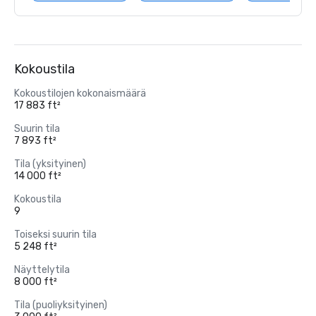
Kokoustila
Kokoustilojen kokonaismäärä
17 883 ft²
Suurin tila
7 893 ft²
Tila (yksityinen)
14 000 ft²
Kokoustila
9
Toiseksi suurin tila
5 248 ft²
Näyttelytila
8 000 ft²
Tila (puoliyksityinen)