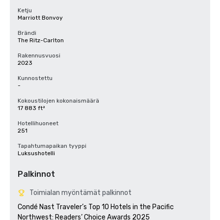
Ketju
Marriott Bonvoy
Brändi
The Ritz-Carlton
Rakennusvuosi
2023
Kunnostettu
-
Kokoustilojen kokonaismäärä
17 883 ft²
Hotellihuoneet
251
Tapahtumapaikan tyyppi
Luksushotelli
Palkinnot
Toimialan myöntämät palkinnot
Condé Nast Traveler’s Top 10 Hotels in the Pacific 
Northwest: Readers’ Choice Awards 2025
