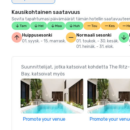
Kausikohtainen saatavuus
Sovita tapahtumasi päivämäärät tämän hotellin saatavuuteen.
Tam
Hel
Maa
Huh
Tou
Kes
He
Huippusesonki
Normaali sesonki
01. syysk. - 15. marrask.
01. toukok. - 30. kesäk.
01. heinäk. - 31. elok.
Suunnittelijat, jotka katsoivat kohdetta The Ritz
Bay, katsoivat myös
Promote your venue
Promote your venu