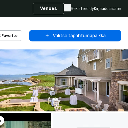
Venues
Rekisteröidy
Kirjaudu sisään
Valitse tapahtumapaikka
Favorite
a