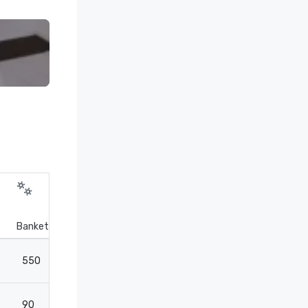
Bankettiasettelu
Teatteri
Luokkahuone
550
700
375
90
150
90