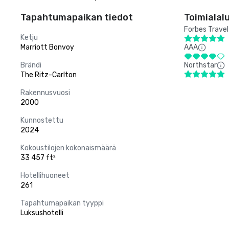
Tapahtumapaikan tiedot
Toimialal
Forbes Travel
Ketju
Marriott Bonvoy
AAA
Brändi
Northstar
The Ritz-Carlton
Rakennusvuosi
2000
Kunnostettu
2024
Kokoustilojen kokonaismäärä
33 457 ft²
Hotellihuoneet
261
Tapahtumapaikan tyyppi
Luksushotelli