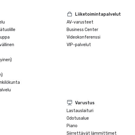
Liiketoimintapalvelut
elu
AV-varusteet
tuolille
Business Center
auppa
Videokonferenssi
ällinen
VIP-palvelut
tyinen)
n)
nkilökunta
lvelu
Varustus
Lastauslaituri
Odotusalue
Piano
Siirrettävät lämmittimet