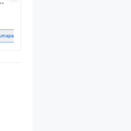
ssa
Luksushotelli sijainnissa
Washington
, DC
Hotellihuoneet
:
237
Kokoustila
:
8
tumapaikka
Valitse tapahtumapaikka