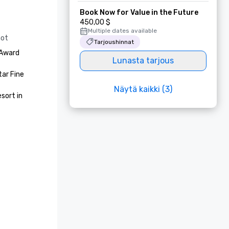
Book Now for Value in the Future
450,00 $
Multiple dates available
not
Tarjoushinnat
Award 
Lunasta tarjous
ar Fine 
Näytä kaikki (3)
ort in 