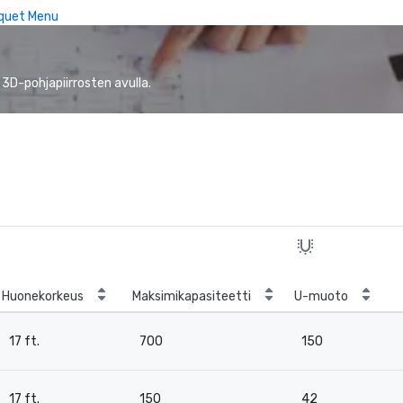
quet Menu
 3D-pohjapiirrosten avulla.
Huonekorkeus
Maksimikapasiteetti
U-muoto
17 ft.
700
150
17 ft.
150
42