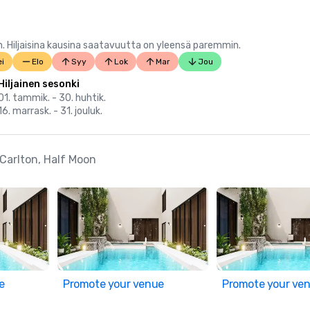
 Hiljaisina kausina saatavuutta on yleensä paremmin.
i
Elo
Syy
Lok
Mar
Jou
Hiljainen sesonki
01. tammik. - 30. huhtik.
16. marrask. - 31. jouluk.
-Carlton, Half Moon
e
Promote your venue
Promote your ve