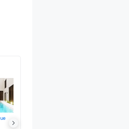
nue
Promote your venue