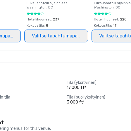
a
Luksushotelli sijainnissa
Luksushotelli sijainni
Washington
, DC
Washington
, DC
Hotellihuoneet
:
237
Hotellihuoneet
:
220
Kokoustila
:
8
Kokoustila
:
17
mapaikka
Valitse tapahtumapaikka
Valitse tapah
Tila (yksityinen)
17 000 ft²
in tila
Tila (puoliyksityinen)
3 000 ft²
at
ring menus for this venue.