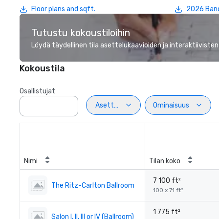
Floor plans and sqft.
2026 Ban
Tutustu kokoustiloihin
Löydä täydellinen tila asettelukaavioiden ja interaktiivisten
Kokoustila
Osallistujat
Asettelu
Ominaisuus
Nimi
Tilan koko
7 100 ft²
The Ritz-Carlton Ballroom
100 x 71 ft²
1 775 ft²
Salon I, II, III or IV (Ballroom)