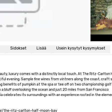
i
Sidokset
Lisää
Usein kysytyt kysymykset
auty, luxury comes with a distinctly local touch. At The Ritz-Carlton 
iful evening. Sample fine wines from vintners along the coast, craft 
ing benefits of pumpkin at the spa or tee off on two championship golf
n a bluff overlooking the ocean and just 20 miles from San Francisco 
nia celebrates its surroundings with an experience rooted in the element
tour/the-ritz-carlton-half-moon-bay