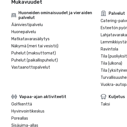
Mukavuudet
Huoneiden ominaisuudet ja vieraiden
Palvelut
palvelut
Catering-palv
Ääniviestipalvelu
Esteetön pyörä
Huonepalvelu
Lahjatavarak
Matkatavarasäilytys
Lemmikkiystäv
Näkymä (meri tai vesistö)
Ravintola
Puhelut (maksuttomat)
Tila (puoliyksi
Puhelut (paikallispuhelut)
Tila (ulkona)
Vastaanottopalvelut
Tila (yksityine
Turvallisuushe
Vuokra-autopa
Vapaa-ajan aktiviteetit
Kuljetus
Golfkenttä
Taksi
Hyvinvointikeskus
Poreallas
Sisäuima-allas