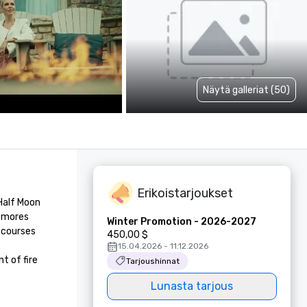
Näytä galleriat (50)
Erikoistarjoukset
Half Moon 
smores 
Winter Promotion - 2026-2027
 courses 
450,00 $
15.04.2026 - 11.12.2026
 of fire 
Tarjoushinnat
Lunasta tarjous