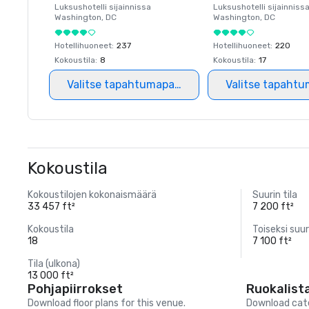
Luksushotelli sijainnissa
Luksushotelli sijainniss
Washington
, DC
Washington
, DC
Hotellihuoneet
:
237
Hotellihuoneet
:
220
Kokoustila
:
8
Kokoustila
:
17
Valitse tapahtumapaikka
Valitse tapahtu
Kokoustila
Kokoustilojen kokonaismäärä
Suurin tila
33 457 ft²
7 200 ft²
Kokoustila
Toiseksi suur
18
7 100 ft²
Tila (ulkona)
13 000 ft²
Pohjapiirrokset
Ruokalist
Download floor plans for this venue.
Download cate