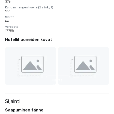
376
Kahden hengen huone (2 sänkyä)
180
Sviitit
56
Veroaste
17,75%
Hotellihuoneiden kuvat
Näytä
4
muuta
Sijainti
Saapuminen tänne