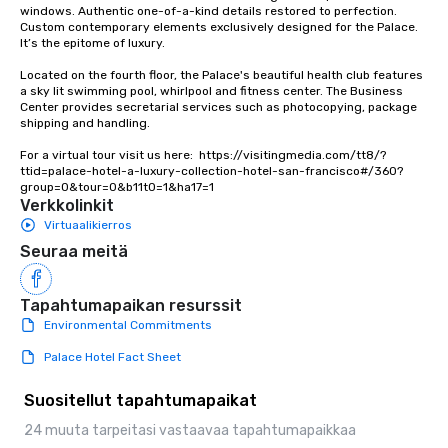
experiences not only 
windows. Authentic one-of-a-kind details restored to perfection. 
ways to network, but a
Custom contemporary elements exclusively designed for the Palace. 
It’s the epitome of luxury. 

way to do so. Large Groups Welcome
Lip Smacking Foodie To
Located on the fourth floor, the Palace's beautiful health club features 
groups, small or large.
a sky lit swimming pool, whirlpool and fitness center. The Business 
Center provides secretarial services such as photocopying, package 
experiences can acc
shipping and handling.

groups from as few as
as 500 guests, making
For a virtual tour visit us here:  https://visitingmedia.com/tt8/?
ttid=palace-hotel-a-luxury-collection-hotel-san-francisco#/360?
choice for any corpora
group=0&tour=0&b11t0=1&ha17=1
Stress-Free Booking 
Verkkolinkit
a tour is stress-free a
Virtuaalikierros
enjoy the company of 
Seuraa meitä
more easily. You’ll tak
knowing that everythin
of from the moment the
Tapahtumapaikan resurssit
booked to the minute i
Environmental Commitments
Since the menu is alre
Palace Hotel Fact Sheet
have nothing to worry 
remember to submit ah
Suositellut tapahtumapaikat
date any dietary restr
allergies for anyone in
24 muuta tarpeitasi vastaavaa tapahtumapaikkaa
Feel Like a VIP at Each