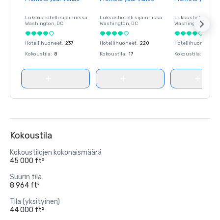
Luksushotelli sijainnissa
Luksushotelli sijainnissa
Luksushotelli sija
Washington
, DC
Washington
, DC
Washington
, DC
Hotellihuoneet
:
237
Hotellihuoneet
:
220
Hotellihuoneet
:
23
Kokoustila
:
8
Kokoustila
:
17
Kokoustila
:
8
Kokoustila
Kokoustilojen kokonaismäärä
45 000 ft²
Suurin tila
8 964 ft²
Tila (yksityinen)
44 000 ft²