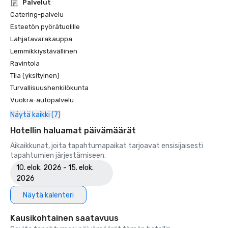
Unforgettable Caviar Experiences

Palvelut
•	SF Gate – Best of the Bay Area – 5 Top Best Hotels 

Catering-palvelu
•	OpenTable – One of the 12 most beautiful restaurants in 
Esteetön pyörätuolille
SF

Lahjatavarakauppa
•	Travelers’ Choice Awards -  Best of the Best

Lemmikkiystävällinen
•	Destination I Do – One of the 6 Best LGBTQ+ Wedding 
Ravintola
Destinations in US (top listing)

•	Insidehook – Best Hotel Bar in SF

Tila (yksityinen)
•	SF Travel – Top Rated Luxury Hotels in SF

Turvallisuushenkilökunta
•	Timeout – One of the Best Luxury Hotels in SF

Vuokra-autopalvelu
Näytä kaikki (7)
2023

•	Conde Nast Traveller Top Hotel

Hotellin haluamat päivämäärät
•	Travel and Leisure Magazine - Best Hotel in SF

Aikaikkunat, joita tapahtumapaikat tarjoavat ensisijaisesti
tapahtumien järjestämiseen.
10. elok. 2026 - 15. elok.
2026
Näytä kalenteri
Kausikohtainen saatavuus