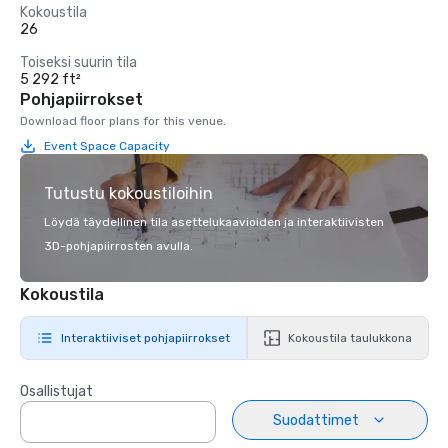
Kokoustila
26
Toiseksi suurin tila
5 292 ft²
Pohjapiirrokset
Download floor plans for this venue.
Event Space Capacity
Tutustu kokoustiloihin
Löydä täydellinen tila asettelukaavioiden ja interaktiivisten
3D-pohjapiirrosten avulla.
Kokoustila
Interaktiiviset pohjapiirrokset
Kokoustila taulukkona
Osallistujat
Suodattimet