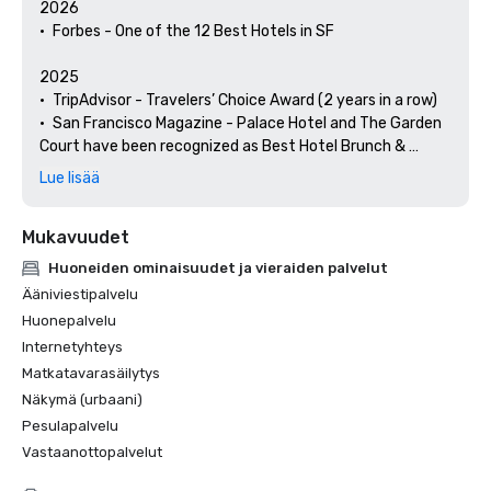
2026

•	Forbes - One of the 12 Best Hotels in SF

2025

•	TripAdvisor - Travelers’ Choice Award (2 years in a row)

•	San Francisco Magazine - Palace Hotel and The Garden 
Court have been recognized as Best Hotel Brunch & 
Setting 

Lue lisää
•	Hospitality Net - The 27 Best Places to Visit in 
California at Least Once in Your Lifetime

Mukavuudet
•	Thrillist - Best Things to Do in San Francisco for an Arts 
and Culture Lover

Huoneiden ominaisuudet ja vieraiden palvelut
•	Local Getaways - The Palace Hotel’s Concierge 
Ääniviestipalvelu
Spotlights San Francisco’s Arts & Culture

Huonepalvelu
•	Haute Living San Francisco - San Francisco’s Palace 
Internetyhteys
Hotel Celebrates 150 Years

Matkatavarasäilytys
2024

Näkymä (urbaani)
•	Travel + Leisure - Best Hotels in SF - Hotel with the Best 
Pesulapalvelu
Amenities

Vastaanottopalvelut
•	Forbes Travel Guide – 1 of the 15 Hotels with 