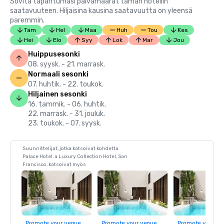
Sovita tapahtumasi päivämäärät tämän hotellin
saatavuuteen. Hiljaisina kausina saatavuutta on yleensä
paremmin.
Tam
Hel
Maa
Huh
Tou
Kes
Hei
Elo
Syy
Lok
Mar
Jou
Huippusesonki
08. syysk. - 21. marrask.
Normaali sesonki
07. huhtik. - 22. toukok.
Hiljainen sesonki
16. tammik. - 06. huhtik.
22. marrask. - 31. jouluk.
23. toukok. - 07. syysk.
Suunnittelijat, jotka katsoivat kohdetta
Palace Hotel, a Luxury Collection Hotel, San
Francisco, katsoivat myös
Promote your venue
Promote your venue
Promote your ve