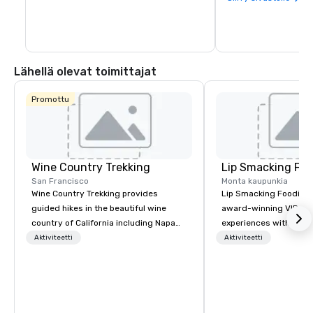
Lähellä olevat toimittajat
Promottu
Wine Country Trekking
Lip Smacking Foo
San Francisco
Monta kaupunkia
Wine Country Trekking provides
Lip Smacking Foodie T
guided hikes in the beautiful wine
award-winning VIP gro
country of California including Napa
experiences with visits
and Sonoma Valleys. These
restaurants throughou
Aktiviteetti
Aktiviteetti
experiences include walking in the
States. Choose either
vineyards, amongst ancient redwood
activity or evening d
trees and oak groves with a curated
groups are escorted i
wine country lunch and visits to iconic
the best tables in the 
wineries for superb wine tasting
most-sought-after res