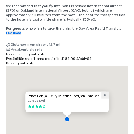
We recommend that you fly into San Francisco International Airport 
(SFO) or Oakland International Airport (OAK), both of which are 
approximately 30 minutes from the hotel. The cost for transportation 
to the hotel via taxi or ride share is typically $35-60.

For guests who wish to take the train, the Bay Area Rapid Transit 
(BART) train runs between SFO and San Francisco every 15-20 
Lue lisää
minutes. Simply board any San Francisco bound train at the BART 
station located in the international terminal. Exit the train at the 
Distance from airport 12.7 mi
Montgomery Street Station. The Palace Hotel is located at the corner 
Pysäköinti alueella
of Market and New Montgomery Street, directly across from the train 
Maksullinen pysäköinti
station. The total cost is $8.65. Travel time is approximately 45 
Pysäköijän suorittama pysäköinti
(
84,00 $
/
päivä
)
minutes.
Bussipysäköinti
Palace Hotel, a Luxury Collection Hotel, San Francisco
Luksushotelli
4 / 5