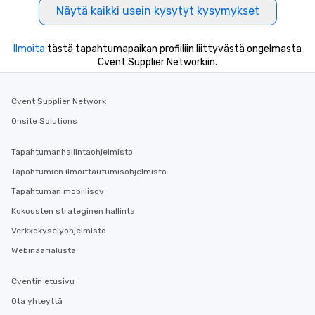
Näytä kaikki usein kysytyt kysymykset
business hours or earl
after work, we can coo
you to provide options 
Ilmoita
tästä tapahtumapaikan profiiliin liittyvästä ongelmasta
needs. Go for as Long or as Short as
Cvent Supplier Networkiin.
You Like Along with fle
scheduling, Lip Smack
Cvent Supplier Network
Tours also provides a 
durations. Our shortes
Onsite Solutions
2.5 hours; our longest 
hours, with optional 
Tapahtumanhallintaohjelmisto
incentives.
Tapahtumien ilmoittautumisohjelmisto
Tapahtuman mobiilisov
Kokousten strateginen hallinta
Verkkokyselyohjelmisto
Webinaarialusta
Cventin etusivu
Ota yhteyttä