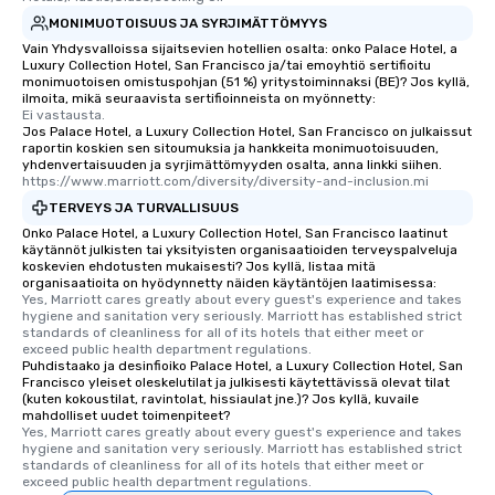
who leads the group on
MONIMUOTOISUUS JA SYRJIMÄTTÖMYYS
offering engaging tidb
Vain Yhdysvalloissa sijaitsevien hotellien osalta: onko Palace Hotel, a
fascinating stories. S
Luxury Collection Hotel, San Francisco ja/tai emoyhtiö sertifioitu
interactive experience
monimuotoisen omistuspohjan (51 %) yritystoiminnaksi (BE)? Jos kyllä,
along the way exclusive
ilmoita, mikä seuraavista sertifioinneista on myönnetty:
Ei vastausta.
ensuring there is neve
Jos Palace Hotel, a Luxury Collection Hotel, San Francisco on julkaissut
Different Types of Cuis
raportin koskien sen sitoumuksia ja hankkeita monimuotoisuuden,
yhdenvertaisuuden ja syrjimättömyyden osalta, anna linkki siihen.
experiences offer the a
https://www.marriott.com/diversity/diversity-and-inclusion.mi
several renowned rest
TERVEYS JA TURVALLISUUS
convenient outing, inc
Onko Palace Hotel, a Luxury Collection Hotel, San Francisco laatinut
and your guests might
käytännöt julkisten tai yksityisten organisaatioiden terveyspalveluja
discovered otherwise 
koskevien ehdotusten mukaisesti? Jos kyllä, listaa mitä
organisaatioita on hyödynnetty näiden käytäntöjen laatimisessa:
at a typical corporate 
Yes, Marriott cares greatly about every guest's experience and takes 
a way to try some of t
hygiene and sanitation very seriously. Marriott has established strict 
in the city and dive in
standards of cleanliness for all of its hotels that either meet or 
exceed public health department regulations. 
cuisines and dishes. Al
Puhdistaako ja desinfioiko Palace Hotel, a Luxury Collection Hotel, San
selected dishes are cu
Francisco yleiset oleskelutilat ja julkisesti käytettävissä olevat tilat
(kuten kokoustilat, ravintolat, hissiaulat jne.)? Jos kyllä, kuvaile
high standards to ensu
mahdolliset uudet toimenpiteet?
delight any palate. Tours Available
Yes, Marriott cares greatly about every guest's experience and takes 
from Day to Night With
hygiene and sanitation very seriously. Marriott has established strict 
standards of cleanliness for all of its hotels that either meet or 
group experience, bookin
exceed public health department regulations. 
key. Whether you desir