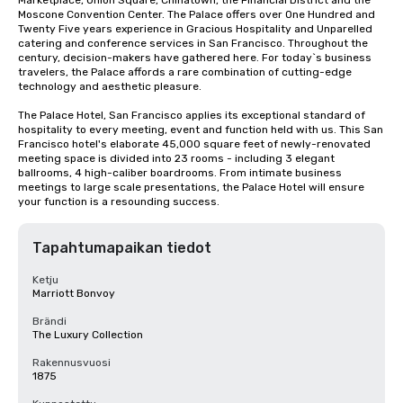
Marketplace, Union Square, Chinatown, the Financial District and the 
Moscone Convention Center. The Palace offers over One Hundred and 
Twenty Five years experience in Gracious Hospitality and Unparelled 
catering and conference services in San Francisco. Throughout the 
century, decision-makers have gathered here. For today`s business 
travelers, the Palace affords a rare combination of cutting-edge 
technology and aesthetic pleasure.

The Palace Hotel, San Francisco applies its exceptional standard of 
hospitality to every meeting, event and function held with us. This San 
Francisco hotel's elaborate 45,000 square feet of newly-renovated 
meeting space is divided into 23 rooms - including 3 elegant 
ballrooms, 4 high-caliber boardrooms. From intimate business 
meetings to large scale presentations, the Palace Hotel will ensure 
your function is a resounding success.
Tapahtumapaikan tiedot
Ketju
Marriott Bonvoy
Brändi
The Luxury Collection
Rakennusvuosi
1875