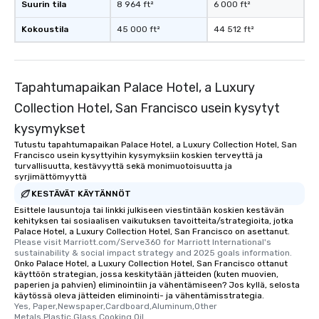
Suurin tila
8 964 ft²
6 000 ft²
Smacking Foodie Tours
to gather and dine tha
Kokoustila
45 000 ft²
44 512 ft²
experienced, and all ar
remember. Our one-of-
are special, from the fi
last. It’s an experienc
Tapahtumapaikan Palace Hotel, a Luxury
will reminisce about lo
Collection Hotel, San Francisco usein kysytyt
leave. Location, Location, Location
kysymykset
One of the best reason
convenient and efficie
Tutustu tapahtumapaikan Palace Hotel, a Luxury Collection Hotel, San
Francisco usein kysyttyihin kysymyksiin koskien terveyttä ja
experience is designed
turvallisuutta, kestävyyttä sekä monimuotoisuutta ja
restaurants are within
syrjimättömyyttä
walking distance of ea
KESTÄVÄT KÄYTÄNNÖT
short stroll allows you
Esittele lausuntoja tai linkki julkiseen viestintään koskien kestävän
members a chance to 
kehityksen tai sosiaalisen vaikutuksen tavoitteita/strategioita, jotka
Palace Hotel, a Luxury Collection Hotel, San Francisco on asettanut.
networking opportunit
Please visit Marriott.com/Serve360 for Marriott International's 
heading to the next pl
sustainability & social impact strategy and 2025 goals information.
itinerary. You Get a Dinner and a Show
Onko Palace Hotel, a Luxury Collection Hotel, San Francisco ottanut
käyttöön strategian, jossa keskitytään jätteiden (kuten muovien,
Our tours offer an exqu
paperien ja pahvien) eliminointiin ja vähentämiseen? Jos kyllä, selosta
entertainment. All tour
käytössä oleva jätteiden eliminointi- ja vähentämisstrategia.
Yes, Paper,Newspaper,Cardboard,Aluminum,Other 
knowledgeable, profes
Metals,Plastic,Glass,Cooking Oil