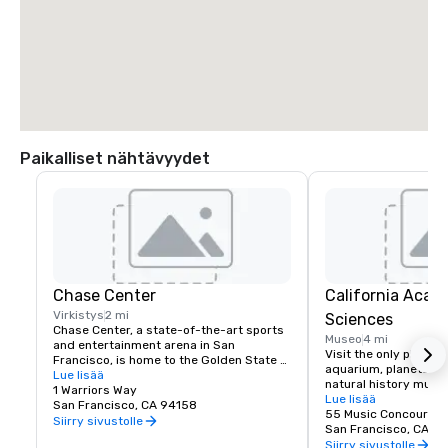
Paikalliset nähtävyydet
Chase Center
California Acad
Virkistys
2 mi
Sciences
Chase Center, a state-of-the-art sports 
Museo
4 mi
and entertainment arena in San 
Visit the only place o
Francisco, is home to the Golden State 
aquarium, planetarium
Warriors and nearly 200 events per year.
Lue lisää
natural history muse
1 Warriors Way
living roof.
Lue lisää
San Francisco, CA 94158
55 Music Concourse 
Siirry sivustolle
San Francisco, CA 94
Siirry sivustolle