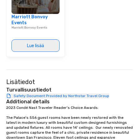
group is assured a top
experience with three 
Marriott Bonvoy
signature dishes at ea
Events
Our affordable tours a
Marriott Bonvoy Events
person with tax and gr
included. The only thi
are drinks. However, 
Lue lisää
package upgrade is ava
provides guests a sign
at various stops. Build Your Network
Our exclusive experien
ultimate networking op
Lisätiedot
a typical sit-down dinn
to engage the person t
Turvallisuustiedot
right of you. Because 
Safety Document Provided by Northstar Travel Group
Additional details
place at multiple resta
2023 Condé Nast Traveler Reader's Choice Awards. 

walking in between, th
countless opportunitie
The Palace's 556 guest rooms have been newly restored with the 
with different people 
latest in modern luxury with beautiful custom designed furnishings 
down at each venue a
and updated fixtures. All rooms have 14' ceilings.  Our newly renovated 
guest rooms capture the feel of a chic, private residence in beautiful 
traverse along the way
downtown San Francisco. Eleven foot ceilings and expansive 