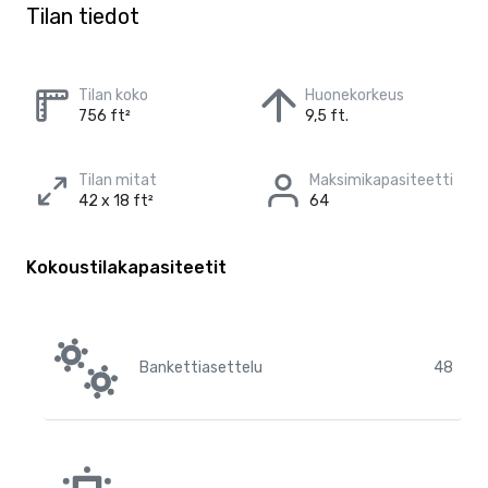
Tilan tiedot
Tilan koko
Huonekorkeus
756 ft²
9,5 ft.
Tilan mitat
Maksimikapasiteetti
42 x 18 ft²
64
Kokoustilakapasiteetit
Bankettiasettelu
48