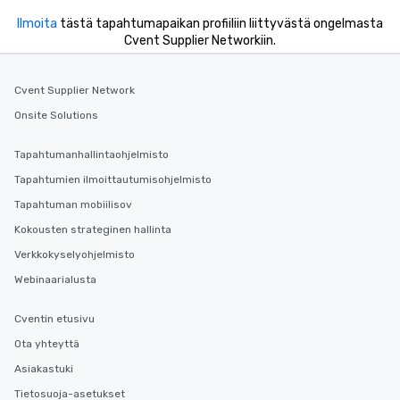
Ilmoita
tästä tapahtumapaikan profiiliin liittyvästä ongelmasta
Cvent Supplier Networkiin.
Cvent Supplier Network
Onsite Solutions
Tapahtumanhallintaohjelmisto
Tapahtumien ilmoittautumisohjelmisto
Tapahtuman mobiilisov
Kokousten strateginen hallinta
Verkkokyselyohjelmisto
Webinaarialusta
Cventin etusivu
Ota yhteyttä
Asiakastuki
Tietosuoja-asetukset