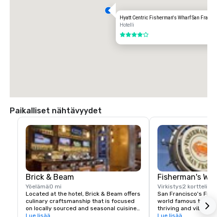
Transportation Options:

Hyatt Centric Fisherman's Wharf San Franci
DIRECT RIDE

Hotelli
$85.00 US dollars

4 / 5
TAXI

$70.00 US dollars.
Paikalliset nähtävyydet
Brick & Beam
Fisherman's Wh
Yöelämä
0 mi
Virkistys
2 korttelia
Located at the hotel, Brick & Beam offers 
San Francisco's Fishe
culinary craftsmanship that is focused 
world famous tourist 
on locally sourced and seasonal cuisine. 
thriving and vibrant 
Our Seafood Watch program is a fresh 
Lue lisää
and commercial area
Lue lisää