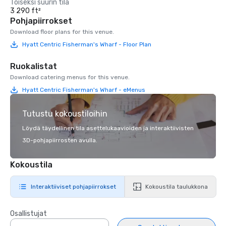
Toiseksi suurin tila
3 290 ft²
Pohjapiirrokset
Download floor plans for this venue.
Hyatt Centric Fisherman's Wharf - Floor Plan
Ruokalistat
Download catering menus for this venue.
Hyatt Centric Fisherman's Wharf - eMenus
Tutustu kokoustiloihin
Löydä täydellinen tila asettelukaavioiden ja interaktiivisten
3D-pohjapiirrosten avulla.
Kokoustila
Interaktiiviset pohjapiirrokset
Kokoustila taulukkona
Osallistujat