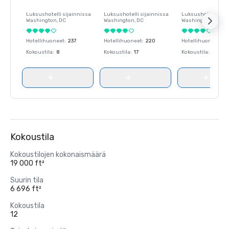
Luksushotelli sijainnissa
Luksushotelli sijainnissa
Luksushotelli sija
Washington
, DC
Washington
, DC
Washington
, DC
Hotellihuoneet
:
237
Hotellihuoneet
:
220
Hotellihuoneet
:
23
Kokoustila
:
8
Kokoustila
:
17
Kokoustila
:
8
Kokoustila
Kokoustilojen kokonaismäärä
19 000 ft²
Suurin tila
6 696 ft²
Kokoustila
12