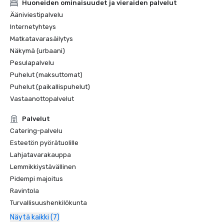
Huoneiden ominaisuudet ja vieraiden palvelut
Ääniviestipalvelu
Internetyhteys
Matkatavarasäilytys
Näkymä (urbaani)
Pesulapalvelu
Puhelut (maksuttomat)
Puhelut (paikallispuhelut)
Vastaanottopalvelut
Palvelut
Catering-palvelu
Esteetön pyörätuolille
Lahjatavarakauppa
Lemmikkiystävällinen
Pidempi majoitus
Ravintola
Turvallisuushenkilökunta
Näytä kaikki (7)