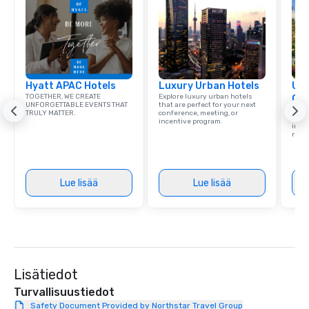
Hyatt APAC Hotels
Luxury Urban Hotels
Uni
TOGETHER, WE CREATE
Explore luxury urban hotels
Ca
UNFORGETTABLE EVENTS THAT
that are perfect for your next
Find 
TRULY MATTER.
conference, meeting, or
resor
incentive program.
ince
retre
Lue lisää
Lue lisää
Lisätiedot
Turvallisuustiedot
Safety Document Provided by Northstar Travel Group