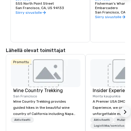
approach to sustainable food, which 
555 North Point Street
class dining, shoppin
Fisherman's Wharf N
includes a responsible menu of carefully 
San Francisco, CA, US 94133
endless entertainment
Embarcadero
sourced and selected local foods. From 
Wharf is truly the pla
San Francisco, CA, U
Siirry sivustolle
organic and health conscious fare to 
Francisco experience
Siirry sivustolle
comfort food, Brick & Beam is sure to 
satisfy any foodie’s cravings. Open for 
lunch and dinner, Brick & Beam is the 
perfect way to start your night in the 
city.
Lähellä olevat toimittajat
Promottu
Wine Country Trekking
Insider Experienc
San Francisco
Monta kaupunkia
Wine Country Trekking provides
A Premier USA DMC Partner At 
guided hikes in the beautiful wine
Experience, we create
country of California including Napa
unforgettable events w
and Sonoma Valleys. These
access to premium ve
Aktiviteetti
Aktiviteetti
Mukavuud
experiences include walking in the
class entertainment, a
Logistiikka/somistus