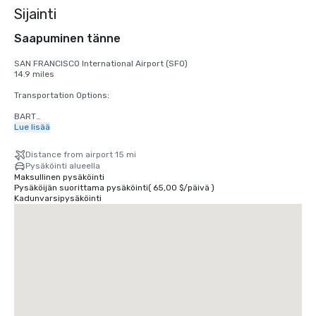
Sijainti
Saapuminen tänne
SAN FRANCISCO International Airport (SFO)

14.9 miles

Transportation Options:

BART

Adults

Lue lisää
$2.75 US dollars

Distance from airport 15 mi
STREETCAR

Pysäköinti alueella
Hours: Mon to Fri - 4am to midnight, Saturday - 6am to midnight, 
Maksullinen pysäköinti
Sunday - 8am to midnight.

Pysäköijän suorittama pysäköinti
(
65,00 $
/
päivä
)
Free

Kadunvarsipysäköinti
TAXI

One-way

$55.00 US dollars

UBER/LYFT

One-way

$60.00 US Dollars

OAKLAND International Airport (OAK)

20 miles
