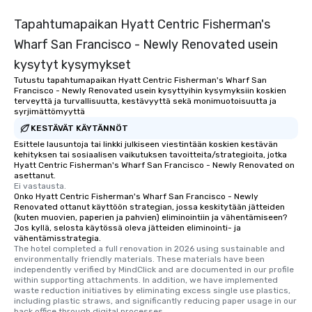
Tapahtumapaikan Hyatt Centric Fisherman's
Wharf San Francisco - Newly Renovated usein
kysytyt kysymykset
Tutustu tapahtumapaikan Hyatt Centric Fisherman's Wharf San
Francisco - Newly Renovated usein kysyttyihin kysymyksiin koskien
terveyttä ja turvallisuutta, kestävyyttä sekä monimuotoisuutta ja
syrjimättömyyttä
KESTÄVÄT KÄYTÄNNÖT
Esittele lausuntoja tai linkki julkiseen viestintään koskien kestävän
kehityksen tai sosiaalisen vaikutuksen tavoitteita/strategioita, jotka
Hyatt Centric Fisherman's Wharf San Francisco - Newly Renovated on
asettanut.
Ei vastausta.
Onko Hyatt Centric Fisherman's Wharf San Francisco - Newly
Renovated ottanut käyttöön strategian, jossa keskitytään jätteiden
(kuten muovien, paperien ja pahvien) eliminointiin ja vähentämiseen?
Jos kyllä, selosta käytössä oleva jätteiden eliminointi- ja
vähentämisstrategia.
The hotel completed a full renovation in 2026 using sustainable and 
environmentally friendly materials. These materials have been 
independently verified by MindClick and are documented in our profile 
within supporting attachments. In addition, we have implemented 
waste reduction initiatives by eliminating excess single use plastics, 
including plastic straws, and significantly reducing paper usage in our 
back office through digital processes.