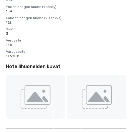
316
Yhden hengen huone (1 sänky)
154
Kahden hengen huone (2 sänkyä)
162
Sviitit
3
Veroaste
14%
Varausaste
17,695%
Hotellihuoneiden kuvat
Näytä
4
muuta