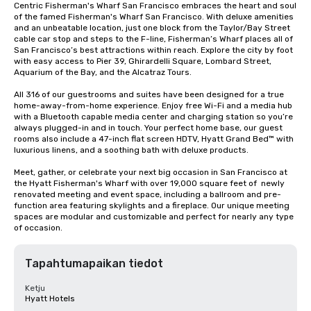
Centric Fisherman's Wharf San Francisco embraces the heart and soul 
of the famed Fisherman's Wharf San Francisco. With deluxe amenities 
and an unbeatable location, just one block from the Taylor/Bay Street 
cable car stop and steps to the F-line, Fisherman’s Wharf places all of 
San Francisco’s best attractions within reach. Explore the city by foot 
with easy access to Pier 39, Ghirardelli Square, Lombard Street, 
Aquarium of the Bay, and the Alcatraz Tours.

All 316 of our guestrooms and suites have been designed for a true 
home-away-from-home experience. Enjoy free Wi-Fi and a media hub 
with a Bluetooth capable media center and charging station so you’re 
always plugged-in and in touch. Your perfect home base, our guest 
rooms also include a 47-inch flat screen HDTV, Hyatt Grand Bed™ with 
luxurious linens, and a soothing bath with deluxe products.

Meet, gather, or celebrate your next big occasion in San Francisco at 
the Hyatt Fisherman's Wharf with over 19,000 square feet of  newly 
renovated meeting and event space, including a ballroom and pre-
function area featuring skylights and a fireplace. Our unique meeting 
spaces are modular and customizable and perfect for nearly any type 
of occasion.
Tapahtumapaikan tiedot
Ketju
Hyatt Hotels