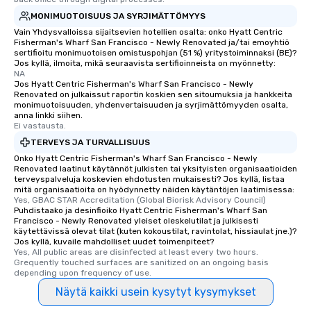
MONIMUOTOISUUS JA SYRJIMÄTTÖMYYS
Vain Yhdysvalloissa sijaitsevien hotellien osalta: onko Hyatt Centric
Fisherman's Wharf San Francisco - Newly Renovated ja/tai emoyhtiö
sertifioitu monimuotoisen omistuspohjan (51 %) yritystoiminnaksi (BE)?
Jos kyllä, ilmoita, mikä seuraavista sertifioinneista on myönnetty:
NA
Jos Hyatt Centric Fisherman's Wharf San Francisco - Newly
Renovated on julkaissut raportin koskien sen sitoumuksia ja hankkeita
monimuotoisuuden, yhdenvertaisuuden ja syrjimättömyyden osalta,
anna linkki siihen.
Ei vastausta.
TERVEYS JA TURVALLISUUS
Onko Hyatt Centric Fisherman's Wharf San Francisco - Newly
Renovated laatinut käytännöt julkisten tai yksityisten organisaatioiden
terveyspalveluja koskevien ehdotusten mukaisesti? Jos kyllä, listaa
mitä organisaatioita on hyödynnetty näiden käytäntöjen laatimisessa:
Yes, GBAC STAR Accreditation (Global Biorisk Advisory Council)
Puhdistaako ja desinfioiko Hyatt Centric Fisherman's Wharf San
Francisco - Newly Renovated yleiset oleskelutilat ja julkisesti
käytettävissä olevat tilat (kuten kokoustilat, ravintolat, hissiaulat jne.)?
Jos kyllä, kuvaile mahdolliset uudet toimenpiteet?
Yes, All public areas are disinfected at least every two hours. 
Grequently touched surfaces are sanitized on an ongoing basis 
depending upon frequency of use.
Näytä kaikki usein kysytyt kysymykset