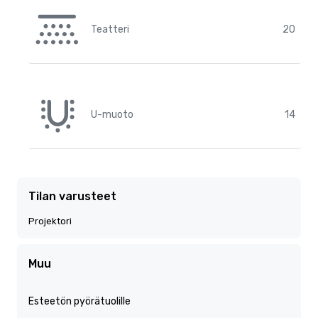
Teatteri
20
U-muoto
14
Tilan varusteet
Projektori
Muu
Esteetön pyörätuolille