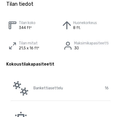
Tilan tiedot
Tilan koko
Huonekorkeus
344 ft²
8 ft.
Tilan mitat
Maksimikapasiteetti
21,5 x 16 ft²
30
Kokoustilakapasiteetit
Bankettiasettelu
16