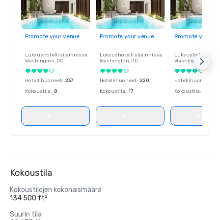
Promote your venue
Promote your venue
Promote your ve
Luksushotelli sijainnissa
Luksushotelli sijainnissa
Luksushotelli sija
Washington
, DC
Washington
, DC
Washington
, DC
Hotellihuoneet
:
237
Hotellihuoneet
:
220
Hotellihuoneet
:
23
Kokoustila
:
8
Kokoustila
:
17
Kokoustila
:
8
Kokoustila
Kokoustilojen kokonaismäärä
134 500 ft²
Suurin tila