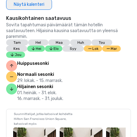
Näytä kalenteri
Kausikohtainen saatavuus
Sovita tapahtumasi päivämäärät tämän hotellin
saatavuuteen. Hiljaisina kausina saatavuutta on yleensä
paremmin.
Tam
Hel
Maa
Huh
Tou
Kes
Hei
Elo
Syy
Lok
Mar
Jou
Huippusesonki
Normaali sesonki
29. lokak. - 15. marrask.
Hiljainen sesonki
01. heinäk. - 31. elok.
16. marrask. - 31. jouluk.
Suunnittelijat, jotka katsoivat kohdetta
Hilton San Francisco Union Square,
katsoivat myös