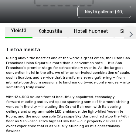
Näytä galleriat (30)
Yleistä
Kokoustila
Hotellihuoneet
Sijaint
Tietoa meistä
Rising above the heart of one of the world's great cities, the Hilton San 
Francisco Union Square is more than a convention hotel — it is San 
Francisco's premier stage for extraordinary events. As the largest 
convention hotel in the city, we offer an unrivaled combination of scale, 
sophistication, and service that transforms every gathering — from 
intimate boardroom sessions to landmark citywide conferences — into 
something truly iconic.

With 134,500 square feet of beautifully appointed, technology-
forward meeting and event space spanning some of the most striking 
venues in the city — including the Grand Ballroom with its soaring 
ceilings and programmable LED ambiance, the light-filled Yosemite 
Room, and the incomparable Cityscape Sky Bar perched atop the 46th 
floor as San Francisco's highest sky bar — our property delivers an 
event experience that is as visually stunning as it is operationally 
flawless.
