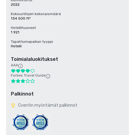
Kunnostettu
2022
Kokoustilojen kokonaismäärä
134 500 ft²
Hotellihuoneet
1 921
Tapahtumapaikan tyyppi
Hotelli
Toimialaluokitukset
AAA
Forbes Travel Guide
Palkinnot
Cventin myöntämät palkinnot