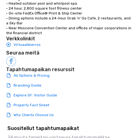
• Heated outdoor pool and whirlpool spa

• 24 hour, 2,800 square foot fitness center

• On-site FedEx Office® Print & Ship Center

• Dining options include a 24-hour Grab 'n' Go Cafe, 2 restaurants, and 
a Sky Bar

• Near Moscone Convention Center and offices of major corporations in 
the financial district
Verkkolinkit
Virtuaalikierros
Seuraa meitä
Tapahtumapaikan resurssit
AV Options & Pricing
Branding Guide
Explore SF: Visitor Guide
Property Fact Sheet
Why Clients Choose Us
Suositellut tapahtumapaikat
24 muuta tarpeitasi vastaavaa tapahtumapaikkaa