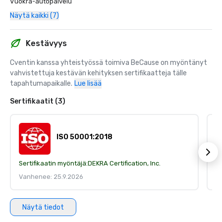
Vuokra-autopalvelu
Näytä kaikki (7)
Kestävyys
Cventin kanssa yhteistyössä toimiva BeCause on myöntänyt 
vahvistettuja kestävän kehityksen sertifikaatteja tälle 
tapahtumapaikalle.
Lue lisää
Sertifikaatit (3)
ISO 50001:2018
Sertifikaatin myöntäjä:
DEKRA Certification, Inc.
Se
Vanhenee: 25.9.2026
V
Näytä tiedot