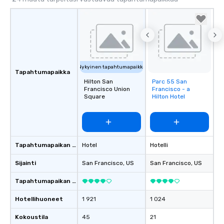
Nykyinen tapahtumapaikka
Tapahtumapaikka
Hilton San
Parc 55 San
Removed from
Francisco Union
Francisco - a
favorites
Square
Hilton Hotel
Tapahtumapaikan tyyppi
Hotel
Hotelli
Sijainti
San Francisco
, US
San Francisco
, US
Tapahtumapaikan luokitus
Hotellihuoneet
1 921
1 024
Kokoustila
45
21