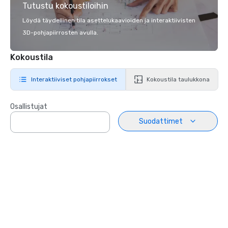
Tutustu kokoustiloihin
Löydä täydellinen tila asettelukaavioiden ja interaktiivisten
3D-pohjapiirrosten avulla.
Kokoustila
Interaktiiviset pohjapiirrokset
Kokoustila taulukkona
Osallistujat
Suodattimet