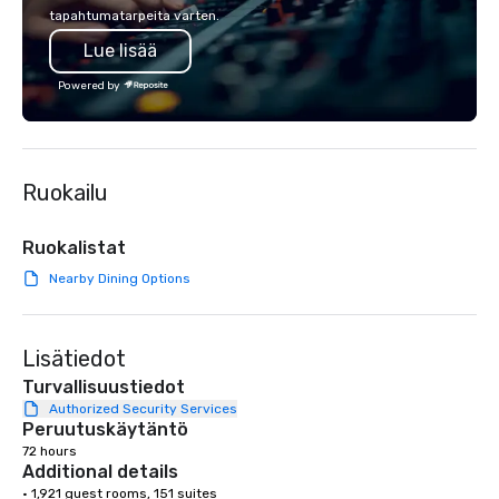
lodging, food and wine. We also have
executive gatherings t
tapahtumatarpeita varten.
a Monterey Bay Trek.
events, we create sea
Lue lisää
memorable experiences
each client’s goals. Our multilingual
Powered by
team supports clients 
Spanish, and English, 
language support avai
needed. As a Travelife
Ruokailu
we are committed to su
ethical business pract
responsible tourism. With experience
Ruokalistat
across destinations lik
Nearby Dining Options
Miami, Los Angeles, Sa
Las Vegas, Chicago, Na
New Orleans, we combin
Lisätiedot
local expertise, and t
ground support to brin
Turvallisuustiedot
life.
Authorized Security Services
Peruutuskäytäntö
72 hours
Additional details
• 1,921 guest rooms, 151 suites
