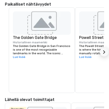
Paikalliset nähtävyydet
The Golden Gate Bridge
Powell Street C
Historiallinen maamerkki
Historiallinen maame
The Golden Gate Bridge in San Francisco 
The Powell Street Cab
is one of the most recognizable 
is where the historic 
landmarks in the world. The iconic 
manually rotated to c
suspension bridge is known for its 
Lue lisää
Located at Powell and 
Lue lisää
striking orange color and breathtaking 
a popular starting poi
views.
the city’s iconic hills.
Lähellä olevat toimittajat