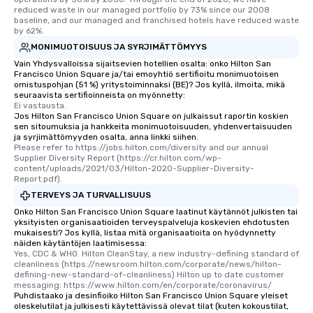
reduced waste in our managed portfolio by 73% since our 2008 
baseline, and our managed and franchised hotels have reduced waste 
by 62%.
MONIMUOTOISUUS JA SYRJIMÄTTÖMYYS
Vain Yhdysvalloissa sijaitsevien hotellien osalta: onko Hilton San
Francisco Union Square ja/tai emoyhtiö sertifioitu monimuotoisen
omistuspohjan (51 %) yritystoiminnaksi (BE)? Jos kyllä, ilmoita, mikä
seuraavista sertifioinneista on myönnetty:
Ei vastausta.
Jos Hilton San Francisco Union Square on julkaissut raportin koskien
sen sitoumuksia ja hankkeita monimuotoisuuden, yhdenvertaisuuden
ja syrjimättömyyden osalta, anna linkki siihen.
Please refer to https://jobs.hilton.com/diversity and our annual 
Supplier Diversity Report (https://cr.hilton.com/wp-
content/uploads/2021/03/Hilton-2020-Supplier-Diversity-
Report.pdf).
TERVEYS JA TURVALLISUUS
Onko Hilton San Francisco Union Square laatinut käytännöt julkisten tai
yksityisten organisaatioiden terveyspalveluja koskevien ehdotusten
mukaisesti? Jos kyllä, listaa mitä organisaatioita on hyödynnetty
näiden käytäntöjen laatimisessa:
Yes, CDC & WHO. Hilton CleanStay, a new industry-defining standard of 
cleanliness (https://newsroom.hilton.com/corporate/news/hilton-
defining-new-standard-of-cleanliness) Hilton up to date customer 
messaging: https://www.hilton.com/en/corporate/coronavirus/
Puhdistaako ja desinfioiko Hilton San Francisco Union Square yleiset
oleskelutilat ja julkisesti käytettävissä olevat tilat (kuten kokoustilat,