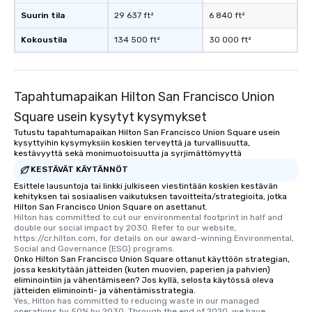
Suurin tila
29 637 ft²
6 840 ft²
Kokoustila
134 500 ft²
30 000 ft²
Tapahtumapaikan Hilton San Francisco Union
Square usein kysytyt kysymykset
Tutustu tapahtumapaikan Hilton San Francisco Union Square usein
kysyttyihin kysymyksiin koskien terveyttä ja turvallisuutta,
kestävyyttä sekä monimuotoisuutta ja syrjimättömyyttä
KESTÄVÄT KÄYTÄNNÖT
Esittele lausuntoja tai linkki julkiseen viestintään koskien kestävän
kehityksen tai sosiaalisen vaikutuksen tavoitteita/strategioita, jotka
Hilton San Francisco Union Square on asettanut.
Hilton has committed to cut our environmental footprint in half and 
double our social impact by 2030. Refer to our website, 
https://cr.hilton.com, for details on our award-winning Environmental, 
Social and Governance (ESG) programs.
Onko Hilton San Francisco Union Square ottanut käyttöön strategian,
jossa keskitytään jätteiden (kuten muovien, paperien ja pahvien)
eliminointiin ja vähentämiseen? Jos kyllä, selosta käytössä oleva
jätteiden eliminointi- ja vähentämisstrategia.
Yes, Hilton has committed to reducing waste in our managed 
operations by 50% by 2030. Through the end of 2020, we have 