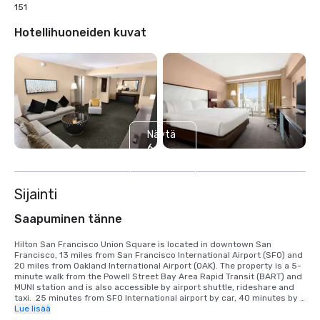
151
Hotellihuoneiden kuvat
Näytä
6
muuta
Sijainti
Saapuminen tänne
Hilton San Francisco Union Square is located in downtown San 
Francisco, 13 miles from San Francisco International Airport (SFO) and 
20 miles from Oakland International Airport (OAK). The property is a 5-
minute walk from the Powell Street Bay Area Rapid Transit (BART) and 
MUNI station and is also accessible by airport shuttle, rideshare and 
taxi.  25 minutes from SFO International airport by car, 40 minutes by 
BART train.  We are located in the Union Square District, in the heart of 
Lue lisää
downtown San Francisco.