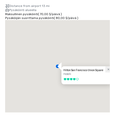
Distance from airport 13 mi
Pysäköinti alueella
Maksullinen pysäköinti
(
70,00 $
/
päivä
)
Pysäköijän suorittama pysäköinti
(
80,00 $
/
päivä
)
Hilton San Francisco Union Square
Hotelli
4 / 5