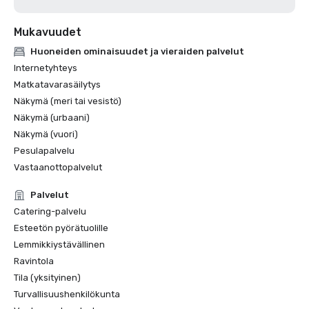
Mukavuudet
Huoneiden ominaisuudet ja vieraiden palvelut
Internetyhteys
Matkatavarasäilytys
Näkymä (meri tai vesistö)
Näkymä (urbaani)
Näkymä (vuori)
Pesulapalvelu
Vastaanottopalvelut
Palvelut
Catering-palvelu
Esteetön pyörätuolille
Lemmikkiystävällinen
Ravintola
Tila (yksityinen)
Turvallisuushenkilökunta