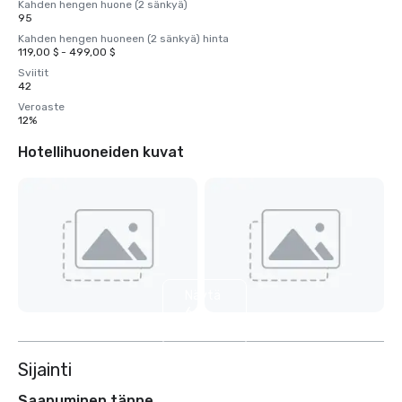
Kahden hengen huone (2 sänkyä)
95
Kahden hengen huoneen (2 sänkyä) hinta
119,00 $ - 499,00 $
Sviitit
42
Veroaste
12%
Hotellihuoneiden kuvat
Näytä
6
muuta
Sijainti
Saapuminen tänne