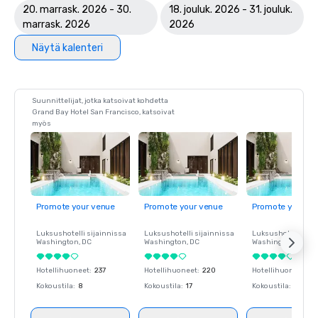
20. marrask. 2026 - 30.
18. jouluk. 2026 - 31. jouluk.
marrask. 2026
2026
Näytä kalenteri
Suunnittelijat, jotka katsoivat kohdetta
Grand Bay Hotel San Francisco, katsoivat
myös
Promote your venue
Promote your venue
Promote your ve
Luksushotelli sijainnissa
Luksushotelli sijainnissa
Luksushotelli sija
Washington
, DC
Washington
, DC
Washington
, DC
Hotellihuoneet
:
237
Hotellihuoneet
:
220
Hotellihuoneet
:
23
Kokoustila
:
8
Kokoustila
:
17
Kokoustila
:
8