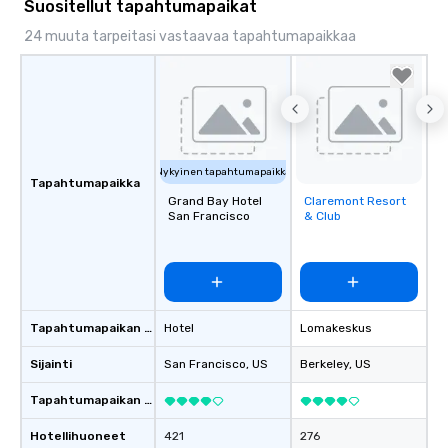
Suositellut tapahtumapaikat
24 muuta tarpeitasi vastaavaa tapahtumapaikkaa
Nykyinen tapahtumapaikka
Tapahtumapaikka
Grand Bay Hotel
Claremont Resort
Removed from
San Francisco
& Club
favorites
Tapahtumapaikan tyyppi
Hotel
Lomakeskus
Sijainti
San Francisco
, US
Berkeley
, US
Tapahtumapaikan luokitus
Hotellihuoneet
421
276