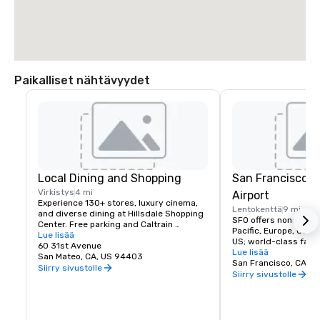
Paikalliset nähtävyydet
Local Dining and Shopping
San Francisco I
Virkistys
4 mi
Airport
Experience 130+ stores, luxury cinema, 
Lentokenttä
9 mi
and diverse dining at Hillsdale Shopping 
SFO offers nonstop fli
Center. Free parking and Caltrain 
Pacific, Europe, Canad
accessible. The Peninsula's favorite 
Lue lisää
US; world-class facili
shopping destination.
60 31st Avenue
dining, and more!
Lue lisää
San Mateo, CA, US 94403
San Francisco, CA, U
Siirry sivustolle
Siirry sivustolle