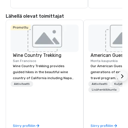
Lähellä olevat toimittajat
Promottu
Wine Country Trekking
American Guest
San Francisco
Monta kaupunkia
Wine Country Trekking provides
Our American Guest fa
guided hikes in the beautiful wine
generations of experie
country of California including Napa
travel program. Since 
and Sonoma Valleys. These
mission has been to c
Aktiviteetti
Aktiviteetti
Kuljetus
experiences include walking in the
imagination of your c
Lisähenkilökunta
vineyards, amongst ancient redwood
with tailored incentive
trees and oak groves with a curated
meetings, and VIP trav
wine country lunch and visits to iconic
throughout the USA a
wineries for superb wine tasting
initial contact, throug
experiences. In addition to our guided
sourcing, contracting,
Siirry profiiliin
Siirry profiiliin
day hikes we provide luxury self-
management, we treat 