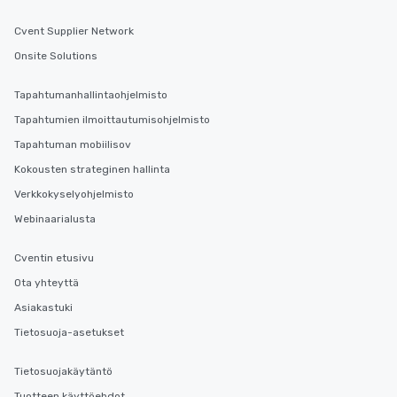
Cvent Supplier Network
Onsite Solutions
Tapahtumanhallintaohjelmisto
Tapahtumien ilmoittautumisohjelmisto
Tapahtuman mobiilisov
Kokousten strateginen hallinta
Verkkokyselyohjelmisto
Webinaarialusta
Cventin etusivu
Ota yhteyttä
Asiakastuki
Tietosuoja-asetukset
Tietosuojakäytäntö
Tuotteen käyttöehdot