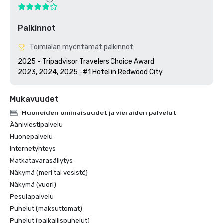
Palkinnot
Toimialan myöntämät palkinnot
2025 - Tripadvisor Travelers Choice Award

2023, 2024, 2025 -#1 Hotel in Redwood City
Mukavuudet
Huoneiden ominaisuudet ja vieraiden palvelut
Ääniviestipalvelu
Huonepalvelu
Internetyhteys
Matkatavarasäilytys
Näkymä (meri tai vesistö)
Näkymä (vuori)
Pesulapalvelu
Puhelut (maksuttomat)
Puhelut (paikallispuhelut)