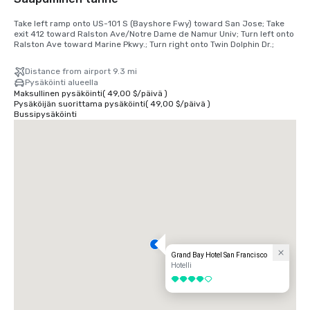
Take left ramp onto US-101 S (Bayshore Fwy) toward San Jose; Take 
exit 412 toward Ralston Ave/Notre Dame de Namur Univ; Turn left onto 
Ralston Ave toward Marine Pkwy.; Turn right onto Twin Dolphin Dr.;
Distance from airport 9.3 mi
Pysäköinti alueella
Maksullinen pysäköinti
(
49,00 $
/
päivä
)
Pysäköijän suorittama pysäköinti
(
49,00 $
/
päivä
)
Bussipysäköinti
Grand Bay Hotel San Francisco
Hotelli
4 / 5