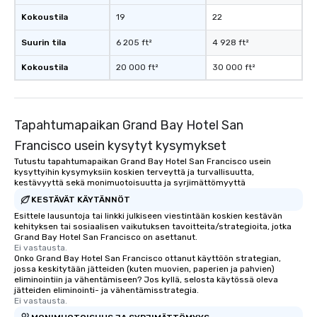
Kokoustila
19
22
Suurin tila
6 205 ft²
4 928 ft²
Kokoustila
20 000 ft²
30 000 ft²
Tapahtumapaikan Grand Bay Hotel San
Francisco usein kysytyt kysymykset
Tutustu tapahtumapaikan Grand Bay Hotel San Francisco usein
kysyttyihin kysymyksiin koskien terveyttä ja turvallisuutta,
kestävyyttä sekä monimuotoisuutta ja syrjimättömyyttä
KESTÄVÄT KÄYTÄNNÖT
Esittele lausuntoja tai linkki julkiseen viestintään koskien kestävän
kehityksen tai sosiaalisen vaikutuksen tavoitteita/strategioita, jotka
Grand Bay Hotel San Francisco on asettanut.
Ei vastausta.
Onko Grand Bay Hotel San Francisco ottanut käyttöön strategian,
jossa keskitytään jätteiden (kuten muovien, paperien ja pahvien)
eliminointiin ja vähentämiseen? Jos kyllä, selosta käytössä oleva
jätteiden eliminointi- ja vähentämisstrategia.
Ei vastausta.