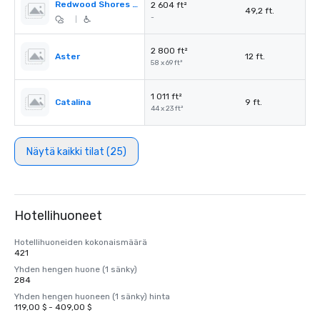
Redwood Shores Pre-Function
2 604 ft²
49,2 ft.
-
|
2 800 ft²
Aster
12 ft.
58 x 69 ft²
1 011 ft²
Catalina
9 ft.
44 x 23 ft²
Näytä kaikki tilat (25)
Hotellihuoneet
Hotellihuoneiden kokonaismäärä
421
Yhden hengen huone (1 sänky)
284
Yhden hengen huoneen (1 sänky) hinta
119,00 $ - 409,00 $