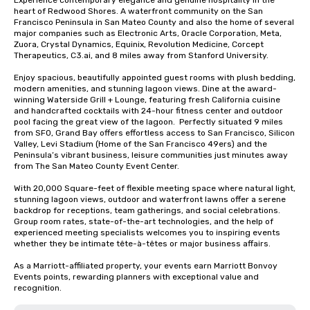
Experience contemporary elegance and genuine hospitality in the 
heart of Redwood Shores. A waterfront community on the San 
Francisco Peninsula in San Mateo County and also the home of several 
major companies such as Electronic Arts, Oracle Corporation, Meta, 
Zuora, Crystal Dynamics, Equinix, Revolution Medicine, Corcept 
Therapeutics, C3.ai, and 8 miles away from Stanford University.  

Enjoy spacious, beautifully appointed guest rooms with plush bedding, 
modern amenities, and stunning lagoon views. Dine at the award-
winning Waterside Grill + Lounge, featuring fresh California cuisine 
and handcrafted cocktails with 24-hour fitness center and outdoor 
pool facing the great view of the lagoon.  Perfectly situated 9 miles 
from SFO, Grand Bay offers effortless access to San Francisco, Silicon 
Valley, Levi Stadium (Home of the San Francisco 49ers) and the 
Peninsula’s vibrant business, leisure communities just minutes away 
from The San Mateo County Event Center. 

With 20,000 Square-feet of flexible meeting space where natural light, 
stunning lagoon views, outdoor and waterfront lawns offer a serene 
backdrop for receptions, team gatherings, and social celebrations.   
Group room rates, state-of-the-art technologies, and the help of 
experienced meeting specialists welcomes you to inspiring events 
whether they be intimate tête-à-têtes or major business affairs.  

As a Marriott-affiliated property, your events earn Marriott Bonvoy 
Events points, rewarding planners with exceptional value and 
recognition.