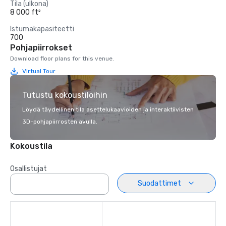
Tila (ulkona)
8 000 ft²
Istumakapasiteetti
700
Pohjapiirrokset
Download floor plans for this venue.
Virtual Tour
Tutustu kokoustiloihin
Löydä täydellinen tila asettelukaavioiden ja interaktiivisten
3D-pohjapiirrosten avulla.
Kokoustila
Osallistujat
Suodattimet