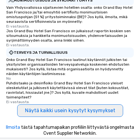
MONIMUOTOISUUS JA SYRJIMÄTTÖMYYS
Vain Yhdysvalloissa sijaitsevien hotellien osalta: onko Grand Bay Hotel
San Francisco ja/tai emoyhtiö sertifioitu monimuotoisen
omistuspohjan (51 %) yritystoiminnaksi (BE)? Jos kyllä, ilmoita, mikä
seuraavista sertifioinneista on myönnetty:
Ei vastausta.
Jos Grand Bay Hotel San Francisco on julkaissut raportin koskien sen
sitoumuksia ja hankkeita monimuotoisuuden, yhdenvertaisuuden ja
syrjimättömyyden osalta, anna linkki siihen.
Ei vastausta.
TERVEYS JA TURVALLISUUS
Onko Grand Bay Hotel San Francisco laatinut käytännöt julkisten tai
yksityisten organisaatioiden terveyspalveluja koskevien ehdotusten
mukaisesti? Jos kyllä, listaa mitä organisaatioita on hyödynnetty
näiden käytäntöjen laatimisessa:
No
Puhdistaako ja desinfioiko Grand Bay Hotel San Francisco yleiset
oleskelutilat ja julkisesti käytettävissä olevat tilat (kuten kokoustilat,
ravintolat, hissiaulat jne.)? Jos kyllä, kuvaile mahdolliset uudet
toimenpiteet?
Ei vastausta.
Näytä kaikki usein kysytyt kysymykset
Ilmoita
tästä tapahtumapaikan profiiliin liittyvästä ongelmasta
Cvent Supplier Networkiin.