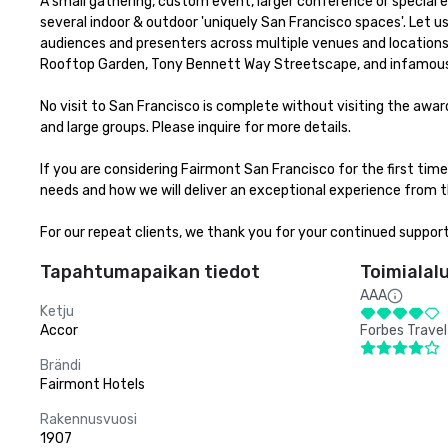
A small gathering, custom event, larger conference or special e
several indoor & outdoor 'uniquely San Francisco spaces'. Let 
audiences and presenters across multiple venues and locations 
Rooftop Garden, Tony Bennett Way Streetscape, and infamous C
No visit to San Francisco is complete without visiting the aw
and large groups. Please inquire for more details.

If you are considering Fairmont San Francisco for the first ti
needs and how we will deliver an exceptional experience from the
For our repeat clients, we thank you for your continued suppor
Tapahtumapaikan tiedot
Toimialal
AAA
Ketju
Accor
Forbes Travel
Brändi
Fairmont Hotels
Rakennusvuosi
1907