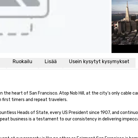
i
Ruokailu
Lisää
Usein kysytyt kysymykset
the heart of San Francisco. Atop Nob Hill, at the city's only cable car
irst timers and repeat travelers. 

 countless Heads of State, every US President since 1907, and continuous
peat business is a testament to our consistency in delivering impecca