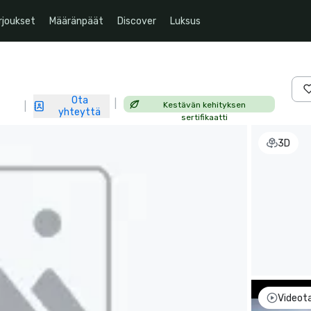
rjoukset
Määränpäät
Discover
Luksus
Ota
|
Kestävän kehityksen
|
yhteyttä
sertifikaatti
3D
Videot