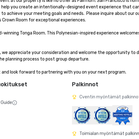
vent at our property is like no other as Fairmont San Francisco is hom
us help you create an intentionally-designed event experience that ca
to achieve your meeting goals and needs.  Please inquire about our o
rown Room for exceptional experiences.

ard-winning Tonga Room. This Polynesian-inspired experience welcome
me, we appreciate your consideration and welcome the opportunity to d
 planning process to post group departure. 

t and look forward to partnering with you on your next program.
uokitukset
Palkinnot
Cventin myöntämät palkinno
 Guide
Toimialan myöntämät palkin