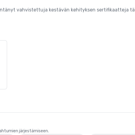
änyt vahvistettuja kestävän kehityksen sertifikaatteja täl
pahtumien järjestämiseen.