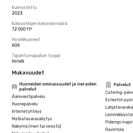
Kunnostettu
2023
Kokoustilojen kokonaismäärä
72 000 ft²
Hotellihuoneet
606
Tapahtumapaikan tyyppi
Hotelli
Mukavuudet
Huoneiden ominaisuudet ja vieraiden
Palvelut
palvelut
Catering-palv
Ääniviestipalvelu
Esteetön pyörä
Huonepalvelu
Lahjatavarak
Internetyhteys
Lemmikkiystäv
Matkatavarasäilytys
Pidempi majoi
Näkymä (meri tai vesistö)
Ravintola