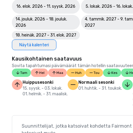
16. elok. 2026 - 11. syysk. 2026
5. lokak. 2026 - 16. loka
14. jouluk. 2026 - 18. jouluk.
4. tammik. 2027 - 9. tam
2026
2027
18. heinäk. 2027 - 31. elok. 2027
Näytä kalenteri
Kausikohtainen saatavuus
Sovita tapahtumasi päivämäärät tämän hotellin saatavuuteen.
Tam
Hel
Maa
Huh
Tou
Kes
He
Huippusesonki
Normaali sesonki
15. syysk. - 03. lokak.
01. huhtik. - 31. toukok.
01. helmik. - 31. maalisk.
Suunnittelijat, jotka katsoivat kohdetta Fairmont