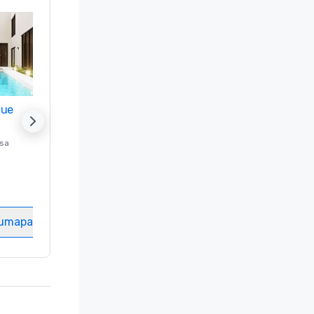
nue
Promote your venue
ssa
Luksushotelli sijainnissa
Washington
, DC
Hotellihuoneet
:
237
Kokoustila
:
8
tumapaikka
Valitse tapahtumapaikka