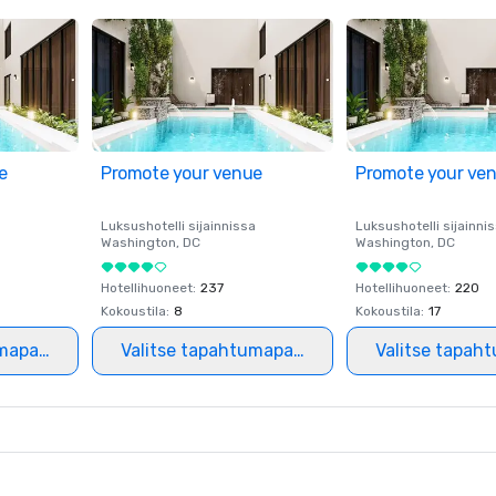
e
Promote your venue
Promote your ve
a
Luksushotelli sijainnissa
Luksushotelli sijainni
Washington
, DC
Washington
, DC
Hotellihuoneet
:
237
Hotellihuoneet
:
220
Kokoustila
:
8
Kokoustila
:
17
mapaikka
Valitse tapahtumapaikka
Valitse tapah