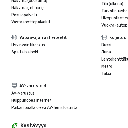
Näkymä (puutarha)
Tila (ulkona)
Näkymä (urbaani)
Turvallisuushe
Pesulapalvelu
Ulkopuoliset c
Vastaanottopalvelut
Vuokra-autopa
Vapaa-ajan aktiviteetit
Kuljetus
Hyvinvointikeskus
Bussi
Spa tai salonki
Juna
Lentokenttäku
Metro
Taksi
AV-varusteet
AV-varustus
Huippunopea internet
Paikan päällä oleva AV-henkilökunta
Kestävyys