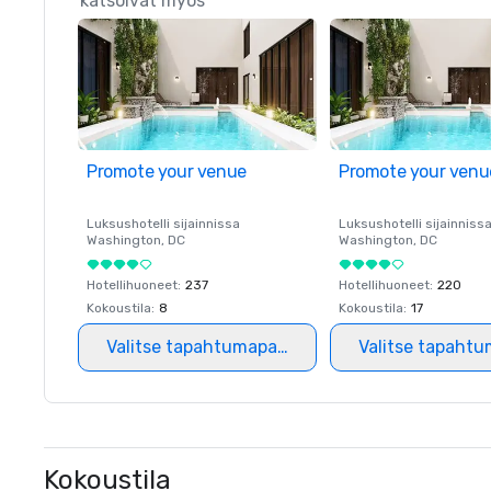
katsoivat myös
Promote your venue
Promote your venu
Luksushotelli sijainnissa
Luksushotelli sijainniss
Washington
, DC
Washington
, DC
Hotellihuoneet
:
237
Hotellihuoneet
:
220
Kokoustila
:
8
Kokoustila
:
17
Valitse tapahtumapaikka
Valitse tapahtu
Kokoustila