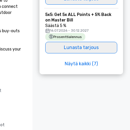
e to 
n connect 
utdoor 
5x5: Get 5x ALL Points + 5% Back
on Master Bill
Säästä 5 %
s buy-outs 
16.07.2026 - 30.12.2027
Prosenttialennus
Lunasta tarjous
iscuss your 
Näytä kaikki (7)
t
not