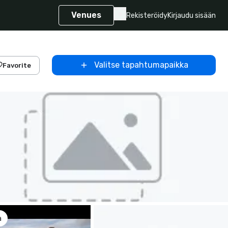
Venues
Rekisteröidy
Kirjaudu sisään
Valitse tapahtumapaikka
Favorite
a