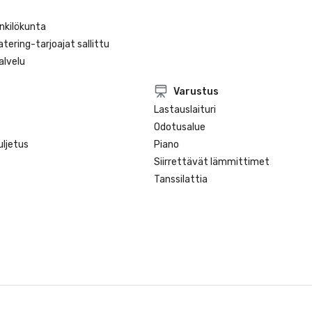
Hotel

nkilökunta
atering-tarjoajat sallittu
lvelu
Varustus
Lastauslaituri
Odotusalue
ljetus
Piano
Siirrettävät lämmittimet
Tanssilattia