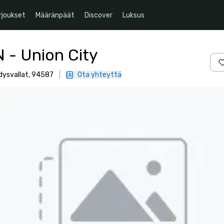
rjoukset
Määränpäät
Discover
Luksus
N - Union City
dysvallat, 94587
|
Ota yhteyttä