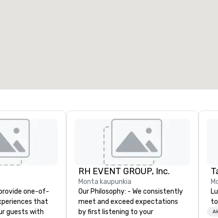
okoustila
:
Hotellihuoneet
:
7
220
okoustilojen kokonaismäärä
:
Suurin tila
:
2 000 ft²
4 100 ft²
Valitse tapahtumapaikka
RH EVENT GROUP, Inc.
T
Monta kaupunkia
Mo
 provide one-of-
Our Philosophy: - We consistently
Lu
experiences that
meet and exceed expectations
to
ur guests with
by first listening to your
Ak