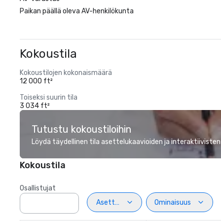
Paikan päällä oleva AV-henkilökunta
Kokoustila
Kokoustilojen kokonaismäärä
12 000 ft²
Toiseksi suurin tila
3 034 ft²
Tutustu kokoustiloihin
Löydä täydellinen tila asettelukaavioiden ja interaktiivisten
Kokoustila
Osallistujat
Asettelu
Ominaisuus