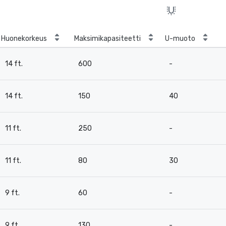
Huonekorkeus
Maksimikapasiteetti
U-muoto
14 ft.
600
-
14 ft.
150
40
11 ft.
250
-
11 ft.
80
30
9 ft.
60
-
9 ft.
130
-