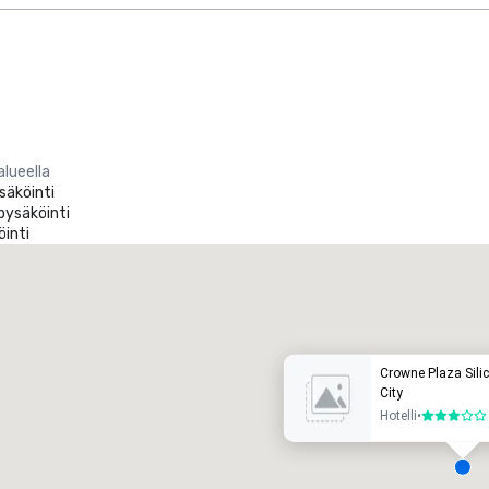
alueella
säköinti
pysäköinti
öinti
Promote your venue
uksushotelli
Crowne Plaza Silic
City
Hotelli
•
3 / 5