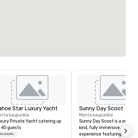
ahoe Star Luxury Yacht
Sunny Day Scoot
nta kaupunkia
Monta kaupunkia
xury Private Yacht catering up
Sunny Day Scoot is a one-of
 40 guests
kind, fully immersive, interac
experience featuring the bes
tiviteetti