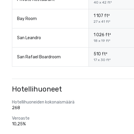
40 x 42 ft²
1 107 ft²
Bay Room
27 x 41 ft²
1 026 ft²
San Leandro
18 x 19 ft²
510 ft²
San Rafael Boardroom
17 x 30 ft²
Hotellihuoneet
Hotellihuoneiden kokonaismäärä
268
Veroaste
10,25%