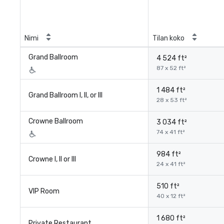
Nimi
Tilan koko
Grand Ballroom
4 524 ft²
87 x 52 ft²
1 484 ft²
Grand Ballroom I, II, or III
28 x 53 ft²
Crowne Ballroom
3 034 ft²
74 x 41 ft²
984 ft²
Crowne I, II or III
24 x 41 ft²
510 ft²
VIP Room
40 x 12 ft²
1 680 ft²
Private Restaurant