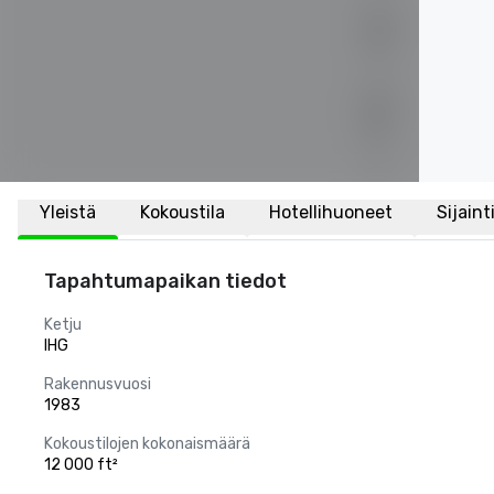
Yleistä
Kokoustila
Hotellihuoneet
Sijaint
Tapahtumapaikan tiedot
Ketju
IHG
Rakennusvuosi
1983
Kokoustilojen kokonaismäärä
12 000 ft²