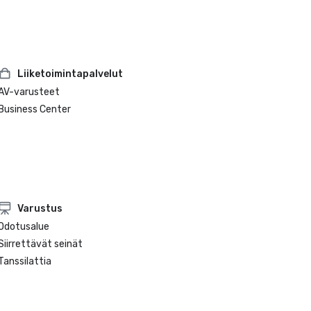
Liiketoimintapalvelut
AV-varusteet
Business Center
Varustus
Odotusalue
Siirrettävät seinät
Tanssilattia