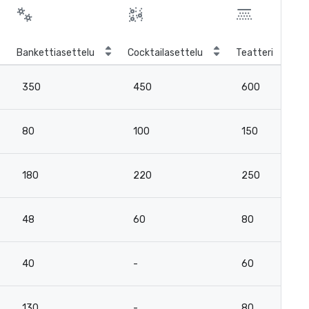
Bankettiasettelu
Cocktailasettelu
Teatteri
350
450
600
80
100
150
180
220
250
48
60
80
40
-
60
130
-
80