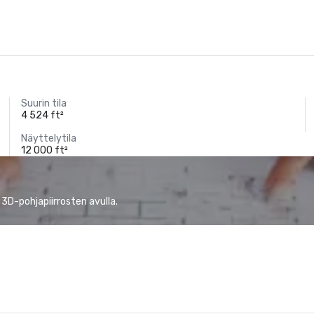
Suurin tila
4 524 ft²
Näyttelytila
12 000 ft²
 3D-pohjapiirrosten avulla.