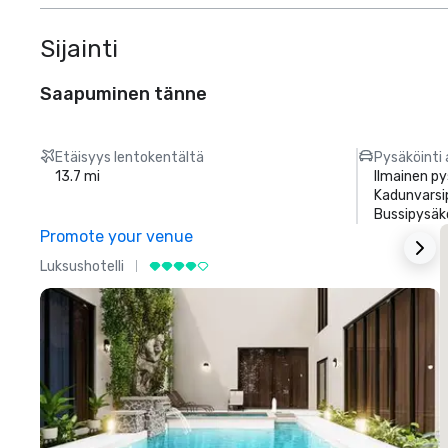
Sijainti
Saapuminen tänne
Etäisyys lentokentältä
Pysäköinti 
13.7 mi
Ilmainen py
Kadunvarsi
Bussipysäk
Promote your venue
Luksushotelli
L