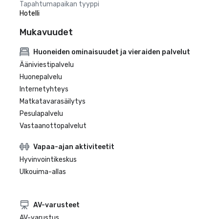
Tapahtumapaikan tyyppi
Hotelli
Mukavuudet
Huoneiden ominaisuudet ja vieraiden palvelut
Ääniviestipalvelu
Huonepalvelu
Internetyhteys
Matkatavarasäilytys
Pesulapalvelu
Vastaanottopalvelut
Vapaa-ajan aktiviteetit
Hyvinvointikeskus
Ulkouima-allas
AV-varusteet
AV-varustus