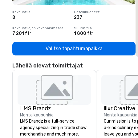
Kokoustila
:
Hotellihuoneet
:
K
8
237
1
Kokoustilojen kokonaismäärä
:
Suurin tila
:
K
7 201 ft²
1 800 ft²
1
Valitse tapahtumapaikka
Lähellä olevat toimittajat
LMS Brandz
ilixr Creative
Monta kaupunkia
Monta kaupunkia
LMS Brandz is a full-service
Our mission is to
agency specializing in trade show
a-kind culinary 
merchandise and much more.
leave you and yo