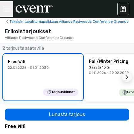
Takaisin tapahtumapaikkaan Alliance Redwoods Conference Grounds
Erikoistarjoukset
Alliance Redwoods Conference Grounds
2 tarjousta saatavilla
Fall/Winter Pricing
Free Wifi
Säästä 15 %
22.01.2026 - 01.01.2030
01.11.2026 - 29.02.2028
Tarjoushinnat
Pro
Lunasta tarjous
Free Wifi