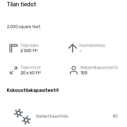
Tilan tiedot
2,000 square feet
Tilan koko
Huonekorkeus
2 000 ft²
-
Tilan mitat
Maksimikapasiteetti
20 x 60 ft²
100
Kokoustilakapasiteetit
Bankettiasettelu
80