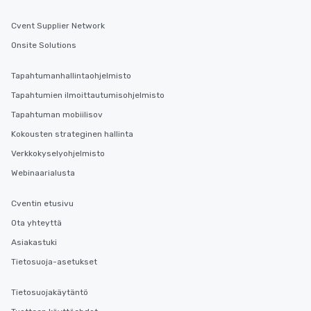
Cvent Supplier Network
Onsite Solutions
Tapahtumanhallintaohjelmisto
Tapahtumien ilmoittautumisohjelmisto
Tapahtuman mobiilisov
Kokousten strateginen hallinta
Verkkokyselyohjelmisto
Webinaarialusta
Cventin etusivu
Ota yhteyttä
Asiakastuki
Tietosuoja-asetukset
Tietosuojakäytäntö