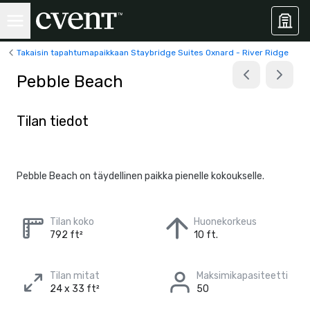
Takaisin tapahtumapaikkaan Staybridge Suites Oxnard - River Ridge
Pebble Beach
Tilan tiedot
Pebble Beach on täydellinen paikka pienelle kokoukselle.
Tilan koko
Huonekorkeus
792 ft²
10 ft.
Tilan mitat
Maksimikapasiteetti
24 x 33 ft²
50