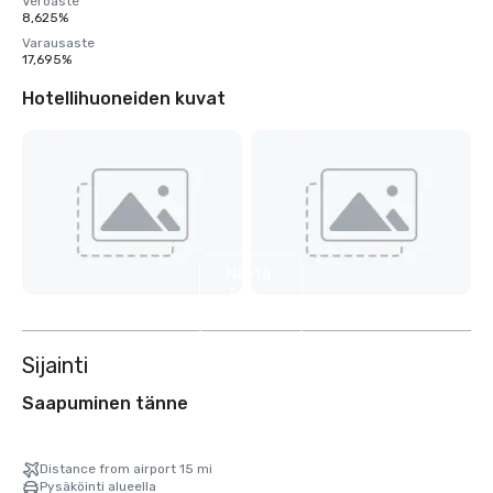
Veroaste
8,625%
Varausaste
17,695%
Hotellihuoneiden kuvat
Näytä
3
muuta
Sijainti
Saapuminen tänne
Distance from airport 15 mi
Pysäköinti alueella