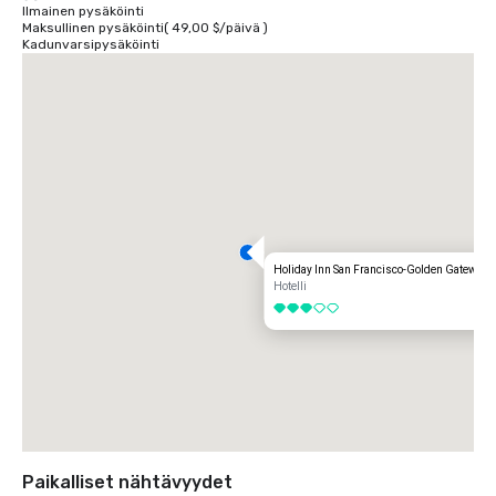
Ilmainen pysäköinti
Maksullinen pysäköinti
(
49,00 $
/
päivä
)
Kadunvarsipysäköinti
Holiday Inn San Francisco-Golden Gateway
Hotelli
3 / 5
Paikalliset nähtävyydet