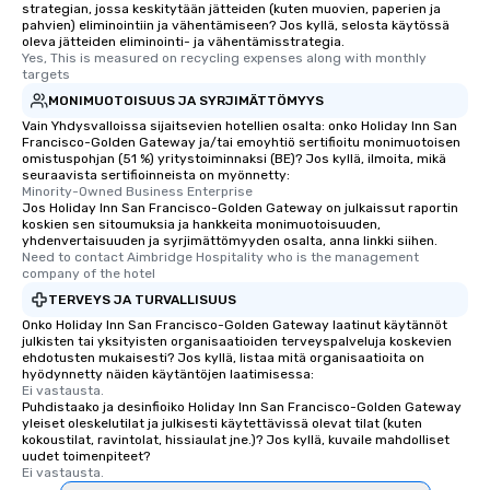
strategian, jossa keskitytään jätteiden (kuten muovien, paperien ja
pahvien) eliminointiin ja vähentämiseen? Jos kyllä, selosta käytössä
oleva jätteiden eliminointi- ja vähentämisstrategia.
Yes, This is measured on recycling expenses along with monthly 
targets
MONIMUOTOISUUS JA SYRJIMÄTTÖMYYS
Vain Yhdysvalloissa sijaitsevien hotellien osalta: onko Holiday Inn San
Francisco-Golden Gateway ja/tai emoyhtiö sertifioitu monimuotoisen
omistuspohjan (51 %) yritystoiminnaksi (BE)? Jos kyllä, ilmoita, mikä
seuraavista sertifioinneista on myönnetty:
Minority-Owned Business Enterprise
Jos Holiday Inn San Francisco-Golden Gateway on julkaissut raportin
koskien sen sitoumuksia ja hankkeita monimuotoisuuden,
yhdenvertaisuuden ja syrjimättömyyden osalta, anna linkki siihen.
Need to contact Aimbridge Hospitality who is the management 
company of the hotel
TERVEYS JA TURVALLISUUS
Onko Holiday Inn San Francisco-Golden Gateway laatinut käytännöt
julkisten tai yksityisten organisaatioiden terveyspalveluja koskevien
ehdotusten mukaisesti? Jos kyllä, listaa mitä organisaatioita on
hyödynnetty näiden käytäntöjen laatimisessa:
Ei vastausta.
Puhdistaako ja desinfioiko Holiday Inn San Francisco-Golden Gateway
yleiset oleskelutilat ja julkisesti käytettävissä olevat tilat (kuten
kokoustilat, ravintolat, hissiaulat jne.)? Jos kyllä, kuvaile mahdolliset
uudet toimenpiteet?
Ei vastausta.