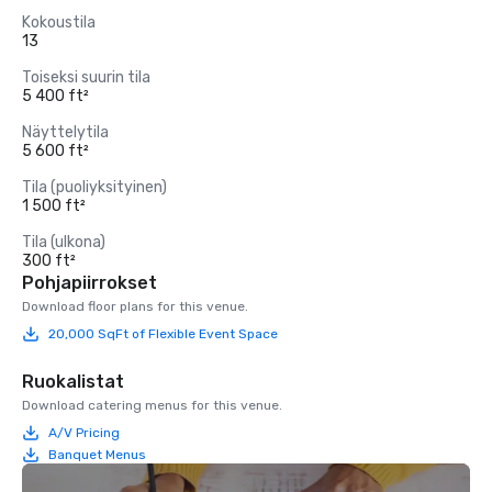
Kokoustila
13
Toiseksi suurin tila
5 400 ft²
Näyttelytila
5 600 ft²
Tila (puoliyksityinen)
1 500 ft²
Tila (ulkona)
300 ft²
Pohjapiirrokset
Download floor plans for this venue.
20,000 SqFt of Flexible Event Space
Ruokalistat
Download catering menus for this venue.
A/V Pricing
Banquet Menus