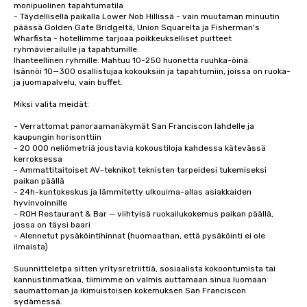
monipuolinen tapahtumatila

- Täydellisellä paikalla Lower Nob Hillissä - vain muutaman minuutin 
päässä Golden Gate Bridgeltä, Union Squarelta ja Fisherman's 
Wharfista - hotellimme tarjoaa poikkeukselliset puitteet 
ryhmävierailulle ja tapahtumille.

Ihanteellinen ryhmille: Mahtuu 10-250 huonetta ruuhka-öinä.

Isännöi 10—300 osallistujaa kokouksiin ja tapahtumiin, joissa on ruoka- 
ja juomapalvelu, vain buffet. 

Miksi valita meidät:

- Verrattomat panoraamanäkymät San Franciscon lahdelle ja 
kaupungin horisonttiin

- 20 000 neliömetriä joustavia kokoustiloja kahdessa kätevässä 
kerroksessa

- Ammattitaitoiset AV-teknikot teknisten tarpeidesi tukemiseksi 
paikan päällä

- 24h-kuntokeskus ja lämmitetty ulkouima-allas asiakkaiden 
hyvinvoinnille

- ROH Restaurant & Bar — viihtyisä ruokailukokemus paikan päällä, 
jossa on täysi baari

- Alennetut pysäköintihinnat (huomaathan, että pysäköinti ei ole 
ilmaista)

Suunnitteletpa sitten yritysretriittiä, sosiaalista kokoontumista tai 
kannustinmatkaa, tiimimme on valmis auttamaan sinua luomaan 
saumattoman ja ikimuistoisen kokemuksen San Franciscon 
sydämessä.