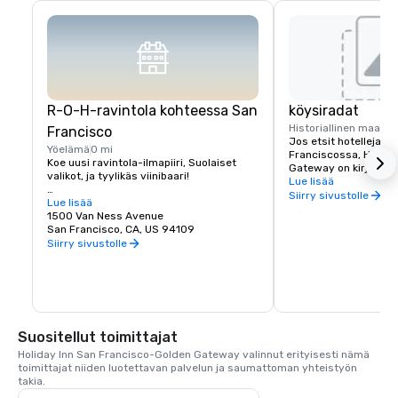
R-O-H-ravintola kohteessa San
köysiradat
Historiallinen maame
Francisco
Jos etsit hotelleja lä
Yöelämä
0 mi
Franciscossa, Holiday
Koe uusi ravintola-ilmapiiri, Suolaiset 
Gateway on kirjaimelli
valikot, ja tyylikäs viinibaari!

muutaman askeleen pä
Lue lisää
Streetiltä, josta köys
Siirry sivustolle
Holiday Inn San Francisco -hotellissa 
Lue lisää
helpon pääsyn kaikkii
majoittuvien asiakkaiden ei tarvitse 
1500 Van Ness Avenue
kohteisiin ja ääniin. C
lähteä kauas löytääkseen herkullisen 
San Francisco, CA, US 94109
köysirata pysähtyy Ca
ravintolan San Franciscosta. Olemme 
Siirry sivustolle
Van Ness Avenuella — 
ylpeitä uudesta R-O-H-baaristamme ja 
päässä Holiday Inn -h
ravintolastamme lähellä Nob Hilliä, jossa 
on paras paikallinen ja kansainvälinen 
käsityöolut, viinibaari, jossa on siemaillen 
Napasta ja Sonomasta, valikoima väkeviä 
alkoholijuomia, ja ruokalista ruokia 
Suositellut toimittajat
yhdestä San Franciscon ikonisista 
kaupunginosista. R-O-H-baari ja 
Holiday Inn San Francisco-Golden Gateway valinnut erityisesti nämä 
ravintola on uuden aktiivisen aulamme 
toimittajat niiden luotettavan palvelun ja saumattoman yhteistyön 
keskipiste, joka toivottaa vieraat 
takia.
tervetulleiksi mukavaan ympäristöön 