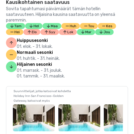
Kausikohtainen saatavuus
Sovita tapahtumasi päivämäärät tämän hotellin
saatavuuteen. Hiljaisina kausina saatavuutta on yleensä
paremmin.
Tam
Hel
Maa
Huh
Tou
Kes
Hei
Elo
Syy
Lok
Mar
Jou
Huippusesonki
01. elok. - 31. lokak.
Normaali sesonki
01. huhtik. - 31. heinäk.
Hiljainen sesonki
01. marrask. - 31. jouluk.
01. tammik. - 31. maalisk.
Suunnittelijat, jotka katsoivat kohdetta
Holiday Inn San Francisco-Golden
Gateway, katsoivat myös