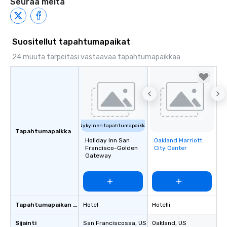
Seuraa meitä
Suositellut tapahtumapaikat
24 muuta tarpeitasi vastaavaa tapahtumapaikkaa
Nykyinen tapahtumapaikka
Tapahtumapaikka
Holiday Inn San
Oakland Marriott
Removed from
Francisco-Golden
City Center
favorites
Gateway
Tapahtumapaikan tyyppi
Hotel
Hotelli
Sijainti
San Franciscossa
, US
Oakland
, US