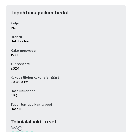
Tapahtumapaikan tiedot
Ketju
IHG
Brändi
Holiday Inn
Rakennusvuosi
1974
Kunnostettu
2024
Kokoustilojen kokonaismäärä
20 000 ft²
Hotellihuoneet
496
Tapahtumapaikan tyyppi
Hotelli
Toimialaluokitukset
AAA