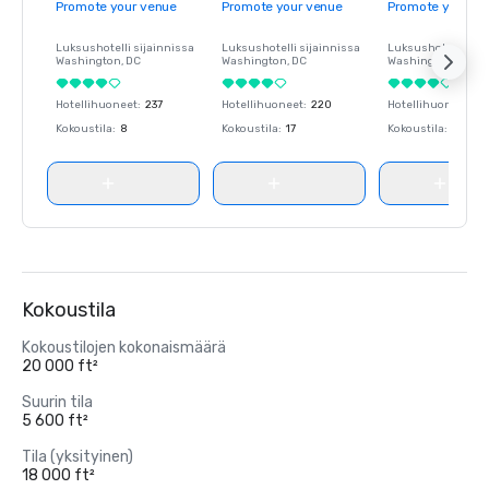
Promote your venue
Promote your venue
Promote your ve
Luksushotelli sijainnissa
Luksushotelli sijainnissa
Luksushotelli sija
Washington
, DC
Washington
, DC
Washington
, DC
Hotellihuoneet
:
237
Hotellihuoneet
:
220
Hotellihuoneet
:
23
Kokoustila
:
8
Kokoustila
:
17
Kokoustila
:
8
Kokoustila
Kokoustilojen kokonaismäärä
20 000 ft²
Suurin tila
5 600 ft²
Tila (yksityinen)
18 000 ft²