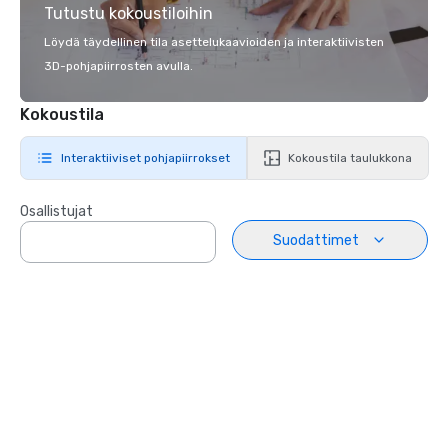
Tutustu kokoustiloihin
Löydä täydellinen tila asettelukaavioiden ja interaktiivisten
3D-pohjapiirrosten avulla.
Kokoustila
Interaktiiviset pohjapiirrokset
Kokoustila taulukkona
Osallistujat
Suodattimet