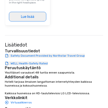
in the right headspace.
Lue lisää
Lisätiedot
Turvallisuustiedot
Safety Document Provided by Northstar Travel Group
WELL Health-Safety Rated
Peruutuskäytäntö
Yksittäiset varaukset 48 tuntia ennen saapumista.
Additional details
Hotelli tarjoaa ilmaisen langattoman internetyhteyden kaikissa 
huoneissa ja kokoushuoneissa.

Kaikissa huoneissa on HD-taulutelevisio LG LCD-televisiossa.
Verkkolinkit
Virtuaalikierros