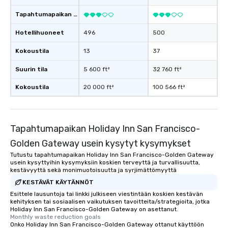
Tapahtumapaikan luokitus
Hotellihuoneet
496
500
Kokoustila
13
37
Suurin tila
5 600 ft²
32 760 ft²
Kokoustila
20 000 ft²
100 566 ft²
Tapahtumapaikan Holiday Inn San Francisco-
Golden Gateway usein kysytyt kysymykset
Tutustu tapahtumapaikan Holiday Inn San Francisco-Golden Gateway
usein kysyttyihin kysymyksiin koskien terveyttä ja turvallisuutta,
kestävyyttä sekä monimuotoisuutta ja syrjimättömyyttä
KESTÄVÄT KÄYTÄNNÖT
Esittele lausuntoja tai linkki julkiseen viestintään koskien kestävän
kehityksen tai sosiaalisen vaikutuksen tavoitteita/strategioita, jotka
Holiday Inn San Francisco-Golden Gateway on asettanut.
Monthly waste reduction goals
Onko Holiday Inn San Francisco-Golden Gateway ottanut käyttöön