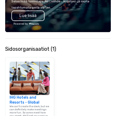
Selaa lisää toimittajia AV-, viihde-, kuljetus- ja muita
tapahtumatarpeita varten.
Lue lisää
Powered by
Sidosorganisaatiot (1)
IHG Hotels and
Resorts - Global
We can't create the deck, but we
can definitely make meetings
more fun. So come meet how
you meet. We'll get your group