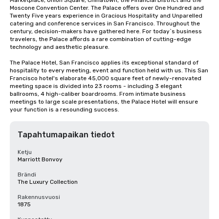
Marketplace, Union Square, Chinatown, the Financial District and the 
Moscone Convention Center. The Palace offers over One Hundred and 
Twenty Five years experience in Gracious Hospitality and Unparelled 
catering and conference services in San Francisco. Throughout the 
century, decision-makers have gathered here. For today`s business 
travelers, the Palace affords a rare combination of cutting-edge 
technology and aesthetic pleasure.

The Palace Hotel, San Francisco applies its exceptional standard of 
hospitality to every meeting, event and function held with us. This San 
Francisco hotel's elaborate 45,000 square feet of newly-renovated 
meeting space is divided into 23 rooms - including 3 elegant 
ballrooms, 4 high-caliber boardrooms. From intimate business 
meetings to large scale presentations, the Palace Hotel will ensure 
your function is a resounding success.
Tapahtumapaikan tiedot
Ketju
Marriott Bonvoy
Brändi
The Luxury Collection
Rakennusvuosi
1875