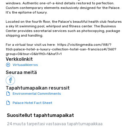
experiences not only 
windows. Authentic one-of-a-kind details restored to perfection. 
ways to network, but a
Custom contemporary elements exclusively designed for the Palace. 
It’s the epitome of luxury. 

way to do so. Large Groups Welcome
Lip Smacking Foodie To
Located on the fourth floor, the Palace's beautiful health club features 
groups, small or large.
a sky lit swimming pool, whirlpool and fitness center. The Business 
Center provides secretarial services such as photocopying, package 
experiences can acc
shipping and handling.

groups from as few as
as 500 guests, making
For a virtual tour visit us here:  https://visitingmedia.com/tt8/?
ttid=palace-hotel-a-luxury-collection-hotel-san-francisco#/360?
choice for any corpora
group=0&tour=0&b11t0=1&ha17=1
Stress-Free Booking 
Verkkolinkit
a tour is stress-free a
Virtuaalikierros
enjoy the company of 
Seuraa meitä
more easily. You’ll tak
knowing that everythin
of from the moment the
Tapahtumapaikan resurssit
booked to the minute i
Environmental Commitments
Since the menu is alre
Palace Hotel Fact Sheet
have nothing to worry 
remember to submit ah
Suositellut tapahtumapaikat
date any dietary restr
allergies for anyone in
24 muuta tarpeitasi vastaavaa tapahtumapaikkaa
Feel Like a VIP at Each