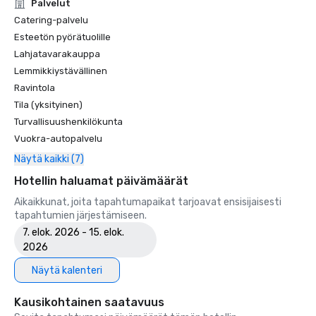
Unforgettable Caviar Experiences

Palvelut
•	SF Gate – Best of the Bay Area – 5 Top Best Hotels 

Catering-palvelu
•	OpenTable – One of the 12 most beautiful restaurants in 
Esteetön pyörätuolille
SF

Lahjatavarakauppa
•	Travelers’ Choice Awards -  Best of the Best

Lemmikkiystävällinen
•	Destination I Do – One of the 6 Best LGBTQ+ Wedding 
Ravintola
Destinations in US (top listing)

•	Insidehook – Best Hotel Bar in SF

Tila (yksityinen)
•	SF Travel – Top Rated Luxury Hotels in SF

Turvallisuushenkilökunta
•	Timeout – One of the Best Luxury Hotels in SF

Vuokra-autopalvelu
Näytä kaikki (7)
2023

•	Conde Nast Traveller Top Hotel

Hotellin haluamat päivämäärät
•	Travel and Leisure Magazine - Best Hotel in SF

Aikaikkunat, joita tapahtumapaikat tarjoavat ensisijaisesti
tapahtumien järjestämiseen.
7. elok. 2026 - 15. elok.
2026
Näytä kalenteri
Kausikohtainen saatavuus