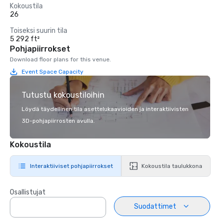
Kokoustila
26
Toiseksi suurin tila
5 292 ft²
Pohjapiirrokset
Download floor plans for this venue.
Event Space Capacity
Tutustu kokoustiloihin
Löydä täydellinen tila asettelukaavioiden ja interaktiivisten
3D-pohjapiirrosten avulla.
Kokoustila
Interaktiiviset pohjapiirrokset
Kokoustila taulukkona
Osallistujat
Suodattimet