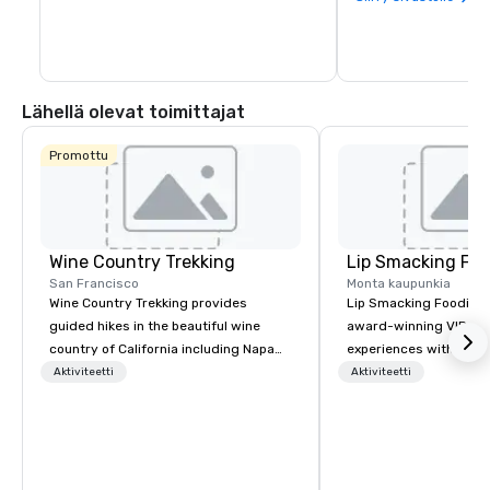
Lähellä olevat toimittajat
Promottu
Wine Country Trekking
Lip Smacking Foo
San Francisco
Monta kaupunkia
Wine Country Trekking provides
Lip Smacking Foodie T
guided hikes in the beautiful wine
award-winning VIP gro
country of California including Napa
experiences with visits
and Sonoma Valleys. These
restaurants throughou
Aktiviteetti
Aktiviteetti
experiences include walking in the
States. Choose either
vineyards, amongst ancient redwood
activity or evening d
trees and oak groves with a curated
groups are escorted i
wine country lunch and visits to iconic
the best tables in the 
wineries for superb wine tasting
most-sought-after res