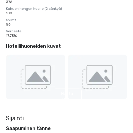
376
Kahden hengen huone (2 sänkyä)
180
Sviitit
56
Veroaste
17,75%
Hotellihuoneiden kuvat
Näytä
4
muuta
Sijainti
Saapuminen tänne