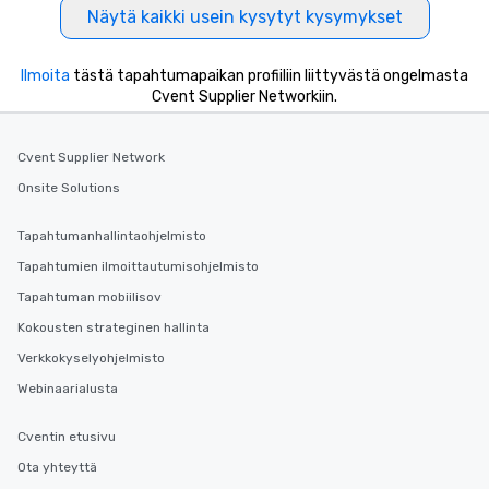
Näytä kaikki usein kysytyt kysymykset
business hours or earl
after work, we can coo
you to provide options 
Ilmoita
tästä tapahtumapaikan profiiliin liittyvästä ongelmasta
needs. Go for as Long or as Short as
Cvent Supplier Networkiin.
You Like Along with fle
scheduling, Lip Smack
Cvent Supplier Network
Tours also provides a 
durations. Our shortes
Onsite Solutions
2.5 hours; our longest 
hours, with optional 
Tapahtumanhallintaohjelmisto
incentives.
Tapahtumien ilmoittautumisohjelmisto
Tapahtuman mobiilisov
Kokousten strateginen hallinta
Verkkokyselyohjelmisto
Webinaarialusta
Cventin etusivu
Ota yhteyttä