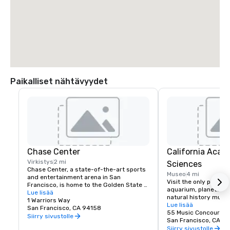
Paikalliset nähtävyydet
Chase Center
California Acad
Virkistys
2 mi
Sciences
Chase Center, a state-of-the-art sports 
Museo
4 mi
and entertainment arena in San 
Visit the only place o
Francisco, is home to the Golden State 
aquarium, planetarium
Warriors and nearly 200 events per year.
Lue lisää
natural history muse
1 Warriors Way
living roof.
Lue lisää
San Francisco, CA 94158
55 Music Concourse 
Siirry sivustolle
San Francisco, CA 94
Siirry sivustolle