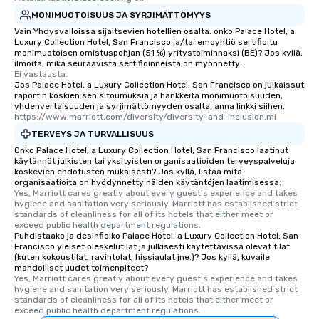
who leads the group on
MONIMUOTOISUUS JA SYRJIMÄTTÖMYYS
offering engaging tidb
Vain Yhdysvalloissa sijaitsevien hotellien osalta: onko Palace Hotel, a
fascinating stories. S
Luxury Collection Hotel, San Francisco ja/tai emoyhtiö sertifioitu
interactive experience
monimuotoisen omistuspohjan (51 %) yritystoiminnaksi (BE)? Jos kyllä,
along the way exclusive
ilmoita, mikä seuraavista sertifioinneista on myönnetty:
Ei vastausta.
ensuring there is neve
Jos Palace Hotel, a Luxury Collection Hotel, San Francisco on julkaissut
Different Types of Cuis
raportin koskien sen sitoumuksia ja hankkeita monimuotoisuuden,
yhdenvertaisuuden ja syrjimättömyyden osalta, anna linkki siihen.
experiences offer the a
https://www.marriott.com/diversity/diversity-and-inclusion.mi
several renowned rest
TERVEYS JA TURVALLISUUS
convenient outing, inc
Onko Palace Hotel, a Luxury Collection Hotel, San Francisco laatinut
and your guests might
käytännöt julkisten tai yksityisten organisaatioiden terveyspalveluja
discovered otherwise 
koskevien ehdotusten mukaisesti? Jos kyllä, listaa mitä
organisaatioita on hyödynnetty näiden käytäntöjen laatimisessa:
at a typical corporate 
Yes, Marriott cares greatly about every guest's experience and takes 
a way to try some of t
hygiene and sanitation very seriously. Marriott has established strict 
in the city and dive in
standards of cleanliness for all of its hotels that either meet or 
exceed public health department regulations. 
cuisines and dishes. Al
Puhdistaako ja desinfioiko Palace Hotel, a Luxury Collection Hotel, San
selected dishes are cu
Francisco yleiset oleskelutilat ja julkisesti käytettävissä olevat tilat
(kuten kokoustilat, ravintolat, hissiaulat jne.)? Jos kyllä, kuvaile
high standards to ensu
mahdolliset uudet toimenpiteet?
delight any palate. Tours Available
Yes, Marriott cares greatly about every guest's experience and takes 
from Day to Night With
hygiene and sanitation very seriously. Marriott has established strict 
standards of cleanliness for all of its hotels that either meet or 
group experience, bookin
exceed public health department regulations. 
key. Whether you desir