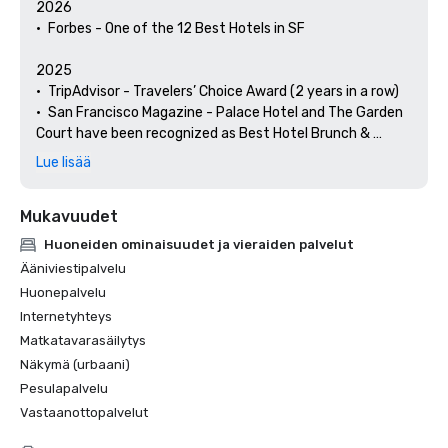
2026

•	Forbes - One of the 12 Best Hotels in SF

2025

•	TripAdvisor - Travelers’ Choice Award (2 years in a row)

•	San Francisco Magazine - Palace Hotel and The Garden 
Court have been recognized as Best Hotel Brunch & 
Setting 

Lue lisää
•	Hospitality Net - The 27 Best Places to Visit in 
California at Least Once in Your Lifetime

Mukavuudet
•	Thrillist - Best Things to Do in San Francisco for an Arts 
and Culture Lover

Huoneiden ominaisuudet ja vieraiden palvelut
•	Local Getaways - The Palace Hotel’s Concierge 
Ääniviestipalvelu
Spotlights San Francisco’s Arts & Culture

Huonepalvelu
•	Haute Living San Francisco - San Francisco’s Palace 
Internetyhteys
Hotel Celebrates 150 Years

Matkatavarasäilytys
2024

Näkymä (urbaani)
•	Travel + Leisure - Best Hotels in SF - Hotel with the Best 
Pesulapalvelu
Amenities

Vastaanottopalvelut
•	Forbes Travel Guide – 1 of the 15 Hotels with 