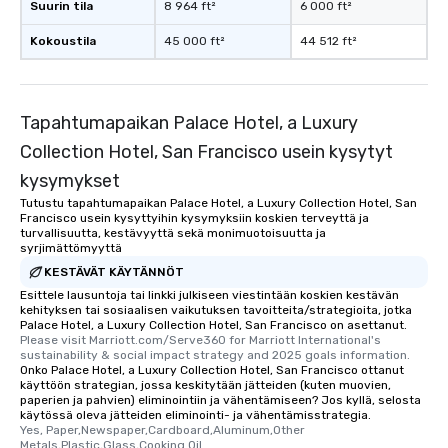
Suurin tila
8 964 ft²
6 000 ft²
Smacking Foodie Tours
to gather and dine tha
Kokoustila
45 000 ft²
44 512 ft²
experienced, and all ar
remember. Our one-of-
are special, from the fi
last. It’s an experienc
Tapahtumapaikan Palace Hotel, a Luxury
will reminisce about lo
Collection Hotel, San Francisco usein kysytyt
leave. Location, Location, Location
kysymykset
One of the best reason
convenient and efficie
Tutustu tapahtumapaikan Palace Hotel, a Luxury Collection Hotel, San
Francisco usein kysyttyihin kysymyksiin koskien terveyttä ja
experience is designed
turvallisuutta, kestävyyttä sekä monimuotoisuutta ja
restaurants are within
syrjimättömyyttä
walking distance of ea
KESTÄVÄT KÄYTÄNNÖT
short stroll allows you
Esittele lausuntoja tai linkki julkiseen viestintään koskien kestävän
members a chance to 
kehityksen tai sosiaalisen vaikutuksen tavoitteita/strategioita, jotka
Palace Hotel, a Luxury Collection Hotel, San Francisco on asettanut.
networking opportunit
Please visit Marriott.com/Serve360 for Marriott International's 
heading to the next pl
sustainability & social impact strategy and 2025 goals information.
itinerary. You Get a Dinner and a Show
Onko Palace Hotel, a Luxury Collection Hotel, San Francisco ottanut
käyttöön strategian, jossa keskitytään jätteiden (kuten muovien,
Our tours offer an exqu
paperien ja pahvien) eliminointiin ja vähentämiseen? Jos kyllä, selosta
entertainment. All tour
käytössä oleva jätteiden eliminointi- ja vähentämisstrategia.
Yes, Paper,Newspaper,Cardboard,Aluminum,Other 
knowledgeable, profes
Metals,Plastic,Glass,Cooking Oil