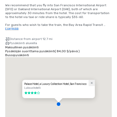
We recommend that you fly into San Francisco International Airport 
(SFO) or Oakland International Airport (OAK), both of which are 
approximately 30 minutes from the hotel. The cost for transportation 
to the hotel via taxi or ride share is typically $35-60.

For guests who wish to take the train, the Bay Area Rapid Transit 
(BART) train runs between SFO and San Francisco every 15-20 
Lue lisää
minutes. Simply board any San Francisco bound train at the BART 
station located in the international terminal. Exit the train at the 
Distance from airport 12.7 mi
Montgomery Street Station. The Palace Hotel is located at the corner 
Pysäköinti alueella
of Market and New Montgomery Street, directly across from the train 
Maksullinen pysäköinti
station. The total cost is $8.65. Travel time is approximately 45 
Pysäköijän suorittama pysäköinti
(
84,00 $
/
päivä
)
minutes.
Bussipysäköinti
Palace Hotel, a Luxury Collection Hotel, San Francisco
Luksushotelli
4 / 5