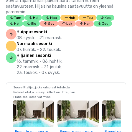
Sovita tapahtumasi päivämäärät tämän hotellin
saatavuuteen. Hiljaisina kausina saatavuutta on yleensä
paremmin.
Tam
Hel
Maa
Huh
Tou
Kes
Hei
Elo
Syy
Lok
Mar
Jou
Huippusesonki
08. syysk. - 21. marrask.
Normaali sesonki
07. huhtik. - 22. toukok.
Hiljainen sesonki
16. tammik. - 06. huhtik.
22. marrask. - 31. jouluk.
23. toukok. - 07. syysk.
Suunnittelijat, jotka katsoivat kohdetta
Palace Hotel, a Luxury Collection Hotel, San
Francisco, katsoivat myös
Promote your venue
Promote your venue
Promote your ve