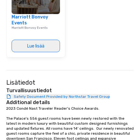
group is assured a top
experience with three 
Marriott Bonvoy
signature dishes at ea
Events
Our affordable tours a
Marriott Bonvoy Events
person with tax and gr
included. The only thi
are drinks. However, 
Lue lisää
package upgrade is ava
provides guests a sign
at various stops. Build Your Network
Our exclusive experien
ultimate networking op
Lisätiedot
a typical sit-down dinn
to engage the person t
Turvallisuustiedot
right of you. Because 
Safety Document Provided by Northstar Travel Group
Additional details
place at multiple resta
2023 Condé Nast Traveler Reader's Choice Awards. 

walking in between, th
countless opportunitie
The Palace's 556 guest rooms have been newly restored with the 
with different people 
latest in modern luxury with beautiful custom designed furnishings 
down at each venue a
and updated fixtures. All rooms have 14' ceilings.  Our newly renovated 
guest rooms capture the feel of a chic, private residence in beautiful 
traverse along the way
downtown San Francisco. Eleven foot ceilings and expansive 