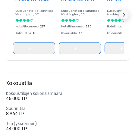
Luksushotelli sijainnissa
Luksushotelli sijainnissa
Luksushotelli sija
Washington
, DC
Washington
, DC
Washington
, DC
Hotellihuoneet
:
237
Hotellihuoneet
:
220
Hotellihuoneet
:
23
Kokoustila
:
8
Kokoustila
:
17
Kokoustila
:
8
Kokoustila
Kokoustilojen kokonaismäärä
45 000 ft²
Suurin tila
8 964 ft²
Tila (yksityinen)
44 000 ft²