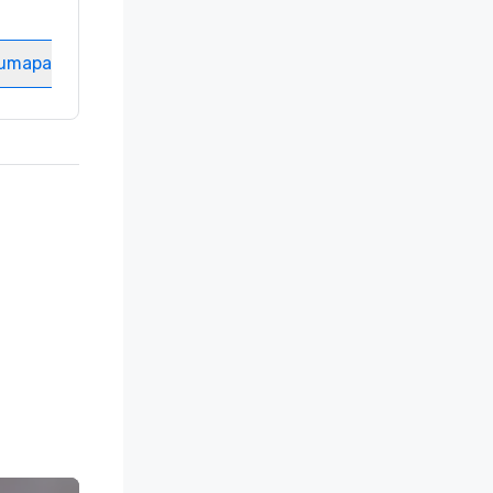
Hotellihuoneet
:
237
Kokoustila
:
8
tumapaikka
Valitse tapahtumapaikka