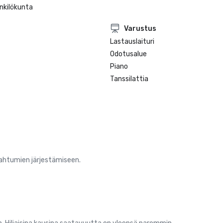
nkilökunta
Varustus
Lastauslaituri
Odotusalue
Piano
Tanssilattia
pahtumien järjestämiseen.