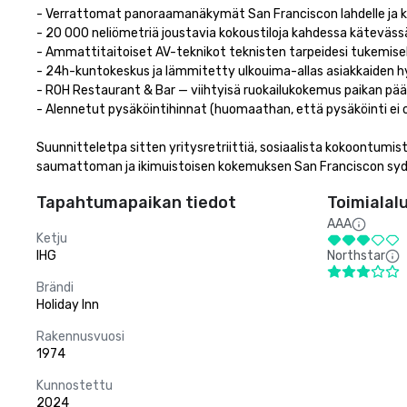
- Verrattomat panoraamanäkymät San Franciscon lahdelle ja kau
- 20 000 neliömetriä joustavia kokoustiloja kahdessa kätevässä
- Ammattitaitoiset AV-teknikot teknisten tarpeidesi tukemiseksi
- 24h-kuntokeskus ja lämmitetty ulkouima-allas asiakkaiden hyvi
- ROH Restaurant & Bar — viihtyisä ruokailukokemus paikan päällä,
- Alennetut pysäköintihinnat (huomaathan, että pysäköinti ei ole 
Suunnitteletpa sitten yritysretriittiä, sosiaalista kokoontum
saumattoman ja ikimuistoisen kokemuksen San Franciscon sy
Tapahtumapaikan tiedot
Toimialal
AAA
Ketju
IHG
Northstar
Brändi
Holiday Inn
Rakennusvuosi
1974
Kunnostettu
2024