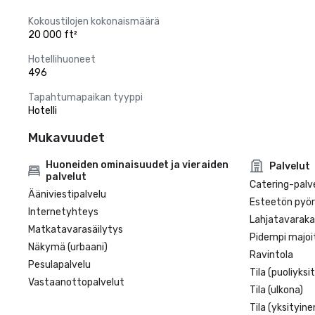
Kokoustilojen kokonaismäärä
20 000 ft²
Hotellihuoneet
496
Tapahtumapaikan tyyppi
Hotelli
Mukavuudet
Huoneiden ominaisuudet ja vieraiden
Palvelut
palvelut
Catering-palv
Ääniviestipalvelu
Esteetön pyörä
Internetyhteys
Lahjatavarak
Matkatavarasäilytys
Pidempi majoi
Näkymä (urbaani)
Ravintola
Pesulapalvelu
Tila (puoliyksi
Vastaanottopalvelut
Tila (ulkona)
Tila (yksityine