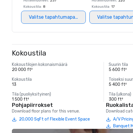
Hotellihuoneet
:
237
Hotellihuoneet
:
220
Kokoustila
:
8
Kokoustila
:
17
Valitse tapahtumapaikka
Valitse tapahtu
Kokoustila
Kokoustilojen kokonaismäärä
Suurin tila
20 000 ft²
5 600 ft²
Kokoustila
Toiseksi suur
13
5 400 ft²
Tila (puoliyksityinen)
Tila (ulkona)
1 500 ft²
300 ft²
Pohjapiirrokset
Ruokalist
Download floor plans for this venue.
Download cate
20,000 SqFt of Flexible Event Space
A/V Pricin
Banquet 