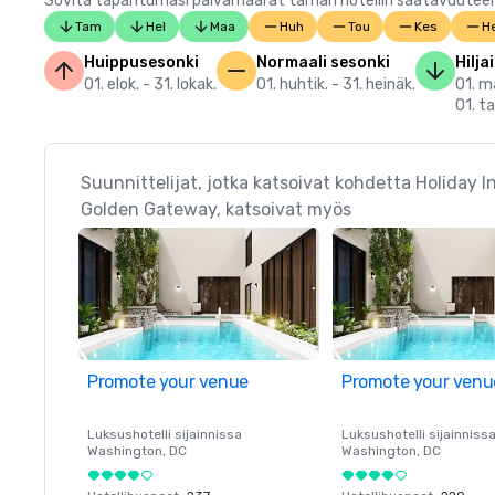
Sovita tapahtumasi päivämäärät tämän hotellin saatavuuteen.
Tam
Hel
Maa
Huh
Tou
Kes
He
Huippusesonki
Normaali sesonki
Hilja
01. elok. - 31. lokak.
01. huhtik. - 31. heinäk.
01. ma
01. t
Suunnittelijat, jotka katsoivat kohdetta Holiday 
Golden Gateway, katsoivat myös
Promote your venue
Promote your venu
Luksushotelli sijainnissa
Luksushotelli sijainniss
Washington
, DC
Washington
, DC