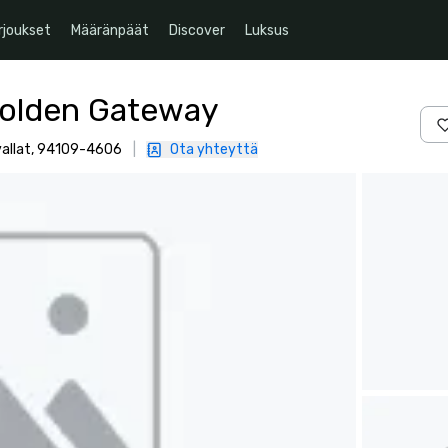
rjoukset
Määränpäät
Discover
Luksus
Golden Gateway
vallat, 94109-4606
|
Ota yhteyttä