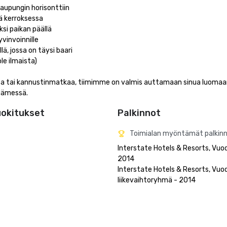
pungin horisonttiin

 kerroksessa

 paikan päällä

nvoinnille

 jossa on täysi baari

ilmaista)

ista tai kannustinmatkaa, tiimimme on valmis auttamaan sinua luomaa
dämessä.
uokitukset
Palkinnot
Toimialan myöntämät palkin
Interstate Hotels & Resorts, Vuode
2014

Interstate Hotels & Resorts, Vuod