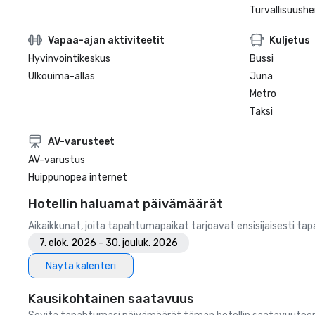
Turvallisuushe
Vapaa-ajan aktiviteetit
Kuljetus
Hyvinvointikeskus
Bussi
Ulkouima-allas
Juna
Metro
Taksi
AV-varusteet
AV-varustus
Huippunopea internet
Hotellin haluamat päivämäärät
Aikaikkunat, joita tapahtumapaikat tarjoavat ensisijaisesti ta
7. elok. 2026 - 30. jouluk. 2026
Näytä kalenteri
Kausikohtainen saatavuus