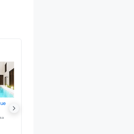
nue
Promote your venue
ssa
Luksushotelli sijainnissa
Washington
, DC