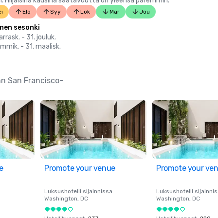
 Hiljaisina kausina saatavuutta on yleensä paremmin.
i
Elo
Syy
Lok
Mar
Jou
inen sesonki
rrask. - 31. jouluk.
ammik. - 31. maalisk.
Inn San Francisco-
e
Promote your venue
Promote your ve
a
Luksushotelli sijainnissa
Luksushotelli sijainni
Washington
, DC
Washington
, DC