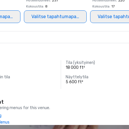
Hotellihuoneet
:
237
Hotellihuoneet
:
220
Kokoustila
:
8
Kokoustila
:
17
mapaikka
Valitse tapahtumapaikka
Valitse tapah
Tila (yksityinen)
18 000 ft²
in tila
Näyttelytila
5 600 ft²
at
ring menus for this venue.
g
Menus