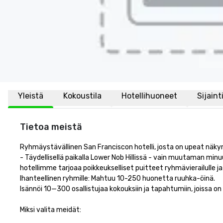
Yleistä
Kokoustila
Hotellihuoneet
Sijaint
Tietoa meistä
Ryhmäystävällinen San Franciscon hotelli, josta on upeat näky
- Täydellisellä paikalla Lower Nob Hillissä - vain muutaman min
hotellimme tarjoaa poikkeukselliset puitteet ryhmävierailulle ja 
Ihanteellinen ryhmille: Mahtuu 10-250 huonetta ruuhka-öinä.

Isännöi 10—300 osallistujaa kokouksiin ja tapahtumiin, joissa on ru
Miksi valita meidät:
