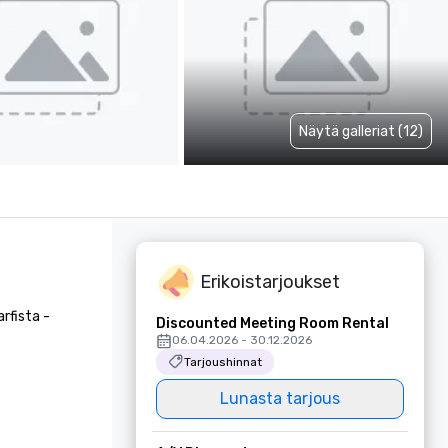
Näytä galleriat (12)
Erikoistarjoukset
fista - 
Discounted Meeting Room Rental
06.04.2026 - 30.12.2026
Tarjoushinnat
Lunasta tarjous