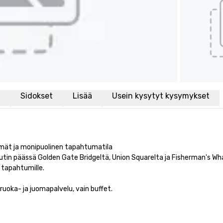
i
Sidokset
Lisää
Usein kysytyt kysymykset
mät ja monipuolinen tapahtumatila

uutin päässä Golden Gate Bridgeltä, Union Squarelta ja Fisherman's Whar
tapahtumille.

oka- ja juomapalvelu, vain buffet. 
