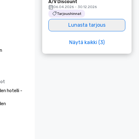
A/V Discount
06.04.2026 - 30.12.2026
Tarjoushinnat
Lunasta tarjous
Näytä kaikki (3)
n 
not
n hotelli - 
en 