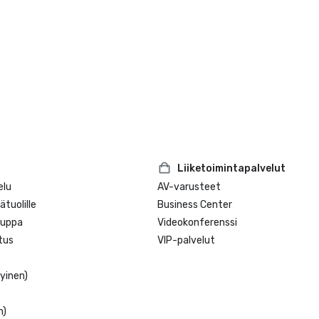
Liiketoimintapalvelut
elu
AV-varusteet
tuolille
Business Center
auppa
Videokonferenssi
tus
VIP-palvelut
tyinen)
n)