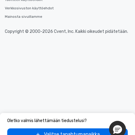
you to provide options 
Verkkosivuston käyttöehdot
needs. Go for as Long or as Short as
Mainosta sivuillamme
You Like Along with fle
scheduling, Lip Smack
Tours also provides a 
Copyright © 2000-2026 Cvent, Inc. Kaikki oikeudet pidätetään.
durations. Our shortes
2.5 hours; our longest 
hours, with optional 
incentives.
Oletko valmis lähettämään tiedustelusi?
Valitse tapahtumapaikka