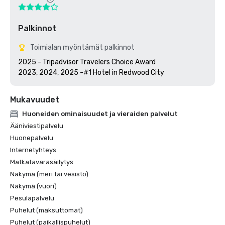
Palkinnot
Toimialan myöntämät palkinnot
2025 - Tripadvisor Travelers Choice Award

2023, 2024, 2025 -#1 Hotel in Redwood City
Mukavuudet
Huoneiden ominaisuudet ja vieraiden palvelut
Ääniviestipalvelu
Huonepalvelu
Internetyhteys
Matkatavarasäilytys
Näkymä (meri tai vesistö)
Näkymä (vuori)
Pesulapalvelu
Puhelut (maksuttomat)
Puhelut (paikallispuhelut)