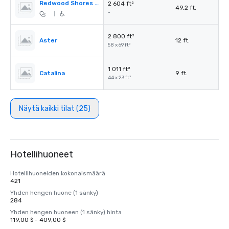
Redwood Shores Pre-Function
2 604 ft²
49,2 ft.
-
|
2 800 ft²
Aster
12 ft.
58 x 69 ft²
1 011 ft²
Catalina
9 ft.
44 x 23 ft²
Näytä kaikki tilat (25)
Hotellihuoneet
Hotellihuoneiden kokonaismäärä
421
Yhden hengen huone (1 sänky)
284
Yhden hengen huoneen (1 sänky) hinta
119,00 $ - 409,00 $