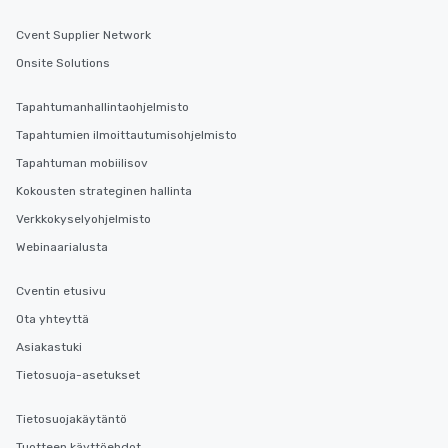
fascinating stories. S
interactive experience
Cvent Supplier Network
along the way exclusive
Onsite Solutions
ensuring there is neve
Different Types of Cuis
experiences offer the a
Tapahtumanhallintaohjelmisto
several renowned rest
Tapahtumien ilmoittautumisohjelmisto
convenient outing, inc
Tapahtuman mobiilisov
and your guests might
discovered otherwise 
Kokousten strateginen hallinta
at a typical corporate 
Verkkokyselyohjelmisto
a way to try some of t
Webinaarialusta
in the city and dive in
cuisines and dishes. Al
Cventin etusivu
selected dishes are cu
high standards to ensu
Ota yhteyttä
delight any palate. Tours Available
Asiakastuki
from Day to Night With
Tietosuoja-asetukset
group experience, bookin
key. Whether you desir
Tietosuojakäytäntö
business hours or earl
after work, we can coo
Tuotteen käyttöehdot