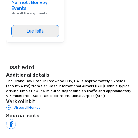
Marriott Bonvoy
signature dishes at ea
Events
Our affordable tours a
Marriott Bonvoy Events
person with tax and gr
included. The only thi
are drinks. However, 
Lue lisää
package upgrade is ava
provides guests a sign
at various stops. Build Your Network
Our exclusive experien
ultimate networking op
Lisätiedot
a typical sit-down dinn
to engage the person t
Additional details
right of you. Because 
The Grand Bay Hotel in Redwood City, CA, is approximately 15 miles 
(about 24 km) from San Jose International Airport (SJC), with a typical 
place at multiple resta
driving time of 30–45 minutes depending on traffic and approximately 
walking in between, th
9.3 miles from San Francisco International Airport (SFO)
countless opportunitie
Verkkolinkit
with different people 
Virtuaalikierros
down at each venue a
Seuraa meitä
traverse along the way
experiences not only 
ways to network, but a