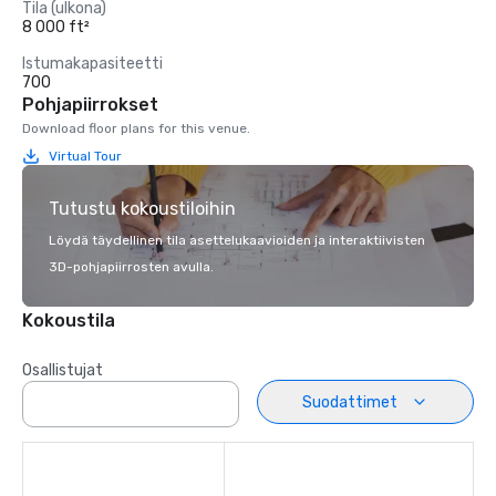
Tila (ulkona)
8 000 ft²
Istumakapasiteetti
700
Pohjapiirrokset
Download floor plans for this venue.
Virtual Tour
Tutustu kokoustiloihin
Löydä täydellinen tila asettelukaavioiden ja interaktiivisten
3D-pohjapiirrosten avulla.
Kokoustila
Osallistujat
Suodattimet