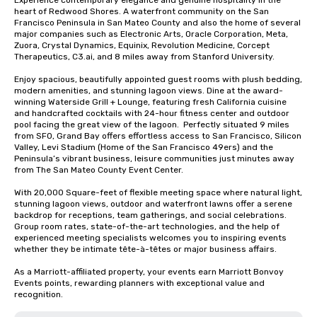
Experience contemporary elegance and genuine hospitality in the 
heart of Redwood Shores. A waterfront community on the San 
Francisco Peninsula in San Mateo County and also the home of several 
major companies such as Electronic Arts, Oracle Corporation, Meta, 
Zuora, Crystal Dynamics, Equinix, Revolution Medicine, Corcept 
Therapeutics, C3.ai, and 8 miles away from Stanford University.  

Enjoy spacious, beautifully appointed guest rooms with plush bedding, 
modern amenities, and stunning lagoon views. Dine at the award-
winning Waterside Grill + Lounge, featuring fresh California cuisine 
and handcrafted cocktails with 24-hour fitness center and outdoor 
pool facing the great view of the lagoon.  Perfectly situated 9 miles 
from SFO, Grand Bay offers effortless access to San Francisco, Silicon 
Valley, Levi Stadium (Home of the San Francisco 49ers) and the 
Peninsula’s vibrant business, leisure communities just minutes away 
from The San Mateo County Event Center. 

With 20,000 Square-feet of flexible meeting space where natural light, 
stunning lagoon views, outdoor and waterfront lawns offer a serene 
backdrop for receptions, team gatherings, and social celebrations.   
Group room rates, state-of-the-art technologies, and the help of 
experienced meeting specialists welcomes you to inspiring events 
whether they be intimate tête-à-têtes or major business affairs.  

As a Marriott-affiliated property, your events earn Marriott Bonvoy 
Events points, rewarding planners with exceptional value and 
recognition.