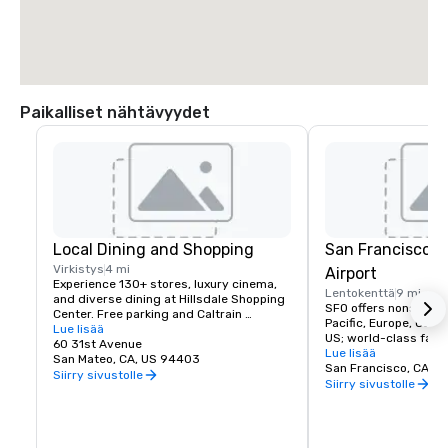
Paikalliset nähtävyydet
Local Dining and Shopping
San Francisco I
Virkistys
4 mi
Airport
Experience 130+ stores, luxury cinema, 
Lentokenttä
9 mi
and diverse dining at Hillsdale Shopping 
SFO offers nonstop fli
Center. Free parking and Caltrain 
Pacific, Europe, Canad
accessible. The Peninsula's favorite 
Lue lisää
US; world-class facili
shopping destination.
60 31st Avenue
dining, and more!
Lue lisää
San Mateo, CA, US 94403
San Francisco, CA, U
Siirry sivustolle
Siirry sivustolle