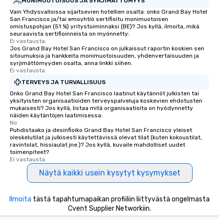
MONIMUOTOISUUS JA SYRJIMÄTTÖMYYS
experienced, and all ar
Vain Yhdysvalloissa sijaitsevien hotellien osalta: onko Grand Bay Hotel
remember. Our one-of-
San Francisco ja/tai emoyhtiö sertifioitu monimuotoisen
are special, from the fi
omistuspohjan (51 %) yritystoiminnaksi (BE)? Jos kyllä, ilmoita, mikä
seuraavista sertifioinneista on myönnetty:
last. It’s an experienc
Ei vastausta.
will reminisce about lo
Jos Grand Bay Hotel San Francisco on julkaissut raportin koskien sen
leave. Location, Location, Location
sitoumuksia ja hankkeita monimuotoisuuden, yhdenvertaisuuden ja
syrjimättömyyden osalta, anna linkki siihen.
One of the best reason
Ei vastausta.
convenient and efficie
TERVEYS JA TURVALLISUUS
experience is designed
Onko Grand Bay Hotel San Francisco laatinut käytännöt julkisten tai
restaurants are within
yksityisten organisaatioiden terveyspalveluja koskevien ehdotusten
walking distance of ea
mukaisesti? Jos kyllä, listaa mitä organisaatioita on hyödynnetty
näiden käytäntöjen laatimisessa:
short stroll allows you
No
members a chance to 
Puhdistaako ja desinfioiko Grand Bay Hotel San Francisco yleiset
networking opportunit
oleskelutilat ja julkisesti käytettävissä olevat tilat (kuten kokoustilat,
ravintolat, hissiaulat jne.)? Jos kyllä, kuvaile mahdolliset uudet
heading to the next pl
toimenpiteet?
itinerary. You Get a Dinner and a Show
Ei vastausta.
Our tours offer an exqu
Näytä kaikki usein kysytyt kysymykset
entertainment. All tour
knowledgeable, profes
Ilmoita
tästä tapahtumapaikan profiiliin liittyvästä ongelmasta
who leads the group on
Cvent Supplier Networkiin.
offering engaging tidb