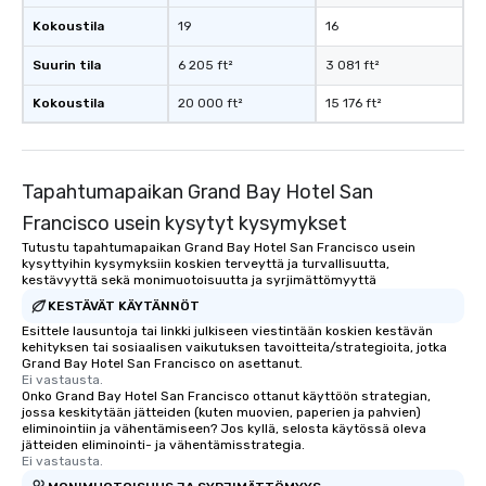
about waiting in line to
Kokoustila
19
16
restaurant or being sh
than desirable table. O
Suurin tila
6 205 ft²
3 081 ft²
everyone is treated lik
Kokoustila
20 000 ft²
15 176 ft²
immediate seating upon
What’s more, your gro
a special warm welcom
from the restaurant c
Tapahtumapaikan Grand Bay Hotel San
be printed featuring yo
Francisco usein kysytyt kysymykset
which can be an added 
those Instagram mome
Tutustu tapahtumapaikan Grand Bay Hotel San Francisco usein
kysyttyihin kysymyksiin koskien terveyttä ja turvallisuutta,
For added ease, we ca
kestävyyttä sekä monimuotoisuutta ja syrjimättömyyttä
transportation pick-up
KESTÄVÄT KÄYTÄNNÖT
as well as an event ph
Esittele lausuntoja tai linkki julkiseen viestintään koskien kestävän
for groups that desire 
kehityksen tai sosiaalisen vaikutuksen tavoitteita/strategioita, jotka
experience, we can als
Grand Bay Hotel San Francisco on asettanut.
Ei vastausta.
an evening helicopter 
Onko Grand Bay Hotel San Francisco ottanut käyttöön strategian,
glittering lights of The S
jossa keskitytään jätteiden (kuten muovien, paperien ja pahvien)
Memorable Experience f
eliminointiin ja vähentämiseen? Jos kyllä, selosta käytössä oleva
jätteiden eliminointi- ja vähentämisstrategia.
Smacking Foodie Tours
Ei vastausta.
to gather and dine tha