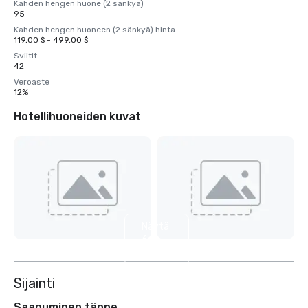
Kahden hengen huone (2 sänkyä)
95
Kahden hengen huoneen (2 sänkyä) hinta
119,00 $ - 499,00 $
Sviitit
42
Veroaste
12%
Hotellihuoneiden kuvat
Näytä
6
muuta
Sijainti
Saapuminen tänne