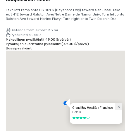
Take left ramp onto US-101 S (Bayshore Fwy) toward San Jose; Take 
exit 412 toward Ralston Ave/Notre Dame de Namur Univ; Turn left onto 
Ralston Ave toward Marine Pkwy.; Turn right onto Twin Dolphin Dr.;
Distance from airport 9.3 mi
Pysäköinti alueella
Maksullinen pysäköinti
(
49,00 $
/
päivä
)
Pysäköijän suorittama pysäköinti
(
49,00 $
/
päivä
)
Bussipysäköinti
Grand Bay Hotel San Francisco
Hotelli
4 / 5