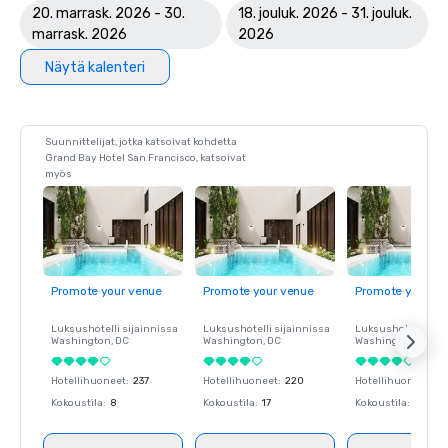
20. marrask. 2026 - 30.
18. jouluk. 2026 - 31. jouluk.
marrask. 2026
2026
Näytä kalenteri
Suunnittelijat, jotka katsoivat kohdetta
Grand Bay Hotel San Francisco, katsoivat
myös
Promote your venue
Promote your venue
Promote your ve
Luksushotelli sijainnissa
Luksushotelli sijainnissa
Luksushotelli sija
Washington
, DC
Washington
, DC
Washington
, DC
Hotellihuoneet
:
237
Hotellihuoneet
:
220
Hotellihuoneet
:
23
Kokoustila
:
8
Kokoustila
:
17
Kokoustila
:
8