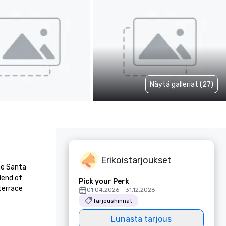
Näytä galleriat (27)
Erikoistarjoukset
he Santa 
end of 
Pick your Perk
errace 
01.04.2026 - 31.12.2026

Tarjoushinnat
Lunasta tarjous