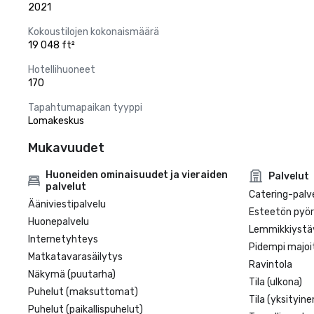
2021
Kokoustilojen kokonaismäärä
19 048 ft²
Hotellihuoneet
170
Tapahtumapaikan tyyppi
Lomakeskus
Mukavuudet
Huoneiden ominaisuudet ja vieraiden
Palvelut
palvelut
Catering-palv
Ääniviestipalvelu
Esteetön pyörä
Huonepalvelu
Lemmikkiystäv
Internetyhteys
Pidempi majoi
Matkatavarasäilytys
Ravintola
Näkymä (puutarha)
Tila (ulkona)
Puhelut (maksuttomat)
Tila (yksityine
Puhelut (paikallispuhelut)