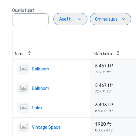
Osallistujat
Asettelu
Ominaisuus
Nimi
Tilan koko
5 467 ft²
Ballroom
77 x 71 ft²
5 467 ft²
Ballroom
77 x 71 ft²
3 403 ft²
Palm
83 x 41 ft²
1 920 ft²
Vintage Space
80 x 24 ft²