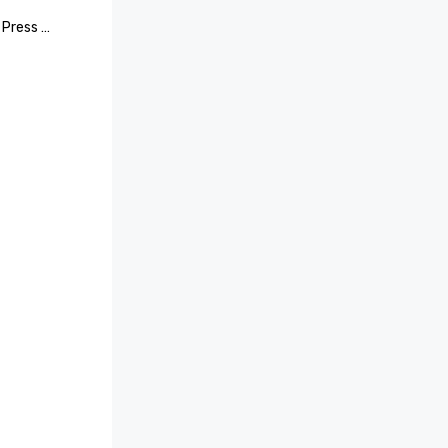
Press 
 2021

" by The 