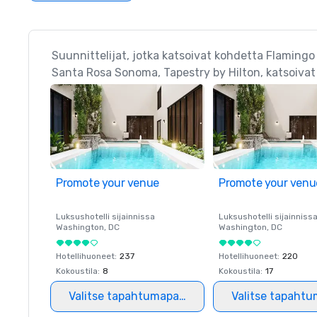
Suunnittelijat, jotka katsoivat kohdetta Flaming
Santa Rosa Sonoma, Tapestry by Hilton, katsoiva
Promote your venue
Promote your venu
Luksushotelli sijainnissa
Luksushotelli sijainniss
Washington
, DC
Washington
, DC
Hotellihuoneet
:
237
Hotellihuoneet
:
220
Kokoustila
:
8
Kokoustila
:
17
Valitse tapahtumapaikka
Valitse tapahtu