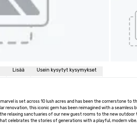
i
Lisää
Usein kysytyt kysymykset
 marvel is set across 10 lush acres and has been the cornerstone to t
ar renovation, this iconic gem has been reimagined with a seamless bl
he relaxing sanctuaries of our new guest rooms to the new outdoor t
t celebrates the stories of generations with a playful, modern vibe.
