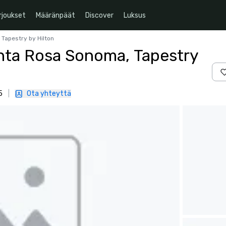
rjoukset
Määränpäät
Discover
Luksus
Tapestry by Hilton
nta Rosa Sonoma, Tapestry
5
|
Ota yhteyttä