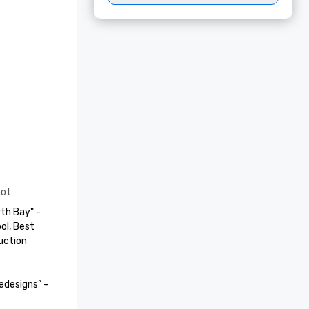
not
th Bay" - 
l, Best 
ction 
designs” – 