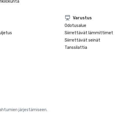
nkilökunta
Varustus
Odotusalue
ljetus
Siirrettävät lämmittimet
Siirrettävät seinät
Tanssilattia
pahtumien järjestämiseen.