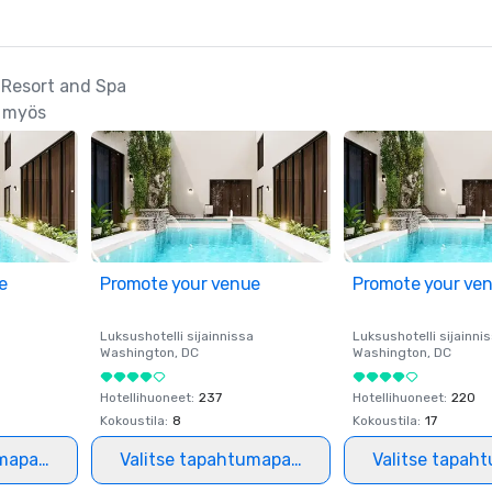
o Resort and Spa
t myös
e
Promote your venue
Promote your ve
a
Luksushotelli sijainnissa
Luksushotelli sijainni
Washington
, DC
Washington
, DC
Hotellihuoneet
:
237
Hotellihuoneet
:
220
Kokoustila
:
8
Kokoustila
:
17
mapaikka
Valitse tapahtumapaikka
Valitse tapah