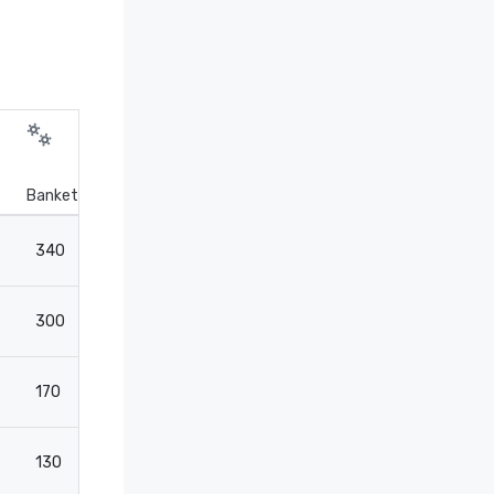
Bankettiasettelu
Cocktailasettelu
Teatteri
340
440
436
300
350
346
170
250
436
130
200
120