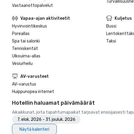
Turvallisuushe
Vastaanottopalvelut
Vapaa-ajan aktiviteetit
Kuljetus
Hyvinvointikeskus
Bussi
Poreallas
Lentokenttäku
Spa tai salonki
Taksi
Tenniskentät
Ulkouima-allas
Vesiurheilu
AV-varusteet
AV-varustus
Huippunopea internet
Hotellin haluamat päivämäärät
Aikaikkunat, joita tapahtumapaikat tarjoavat ensisijaisesti ta
7. elok. 2026 - 31. jouluk. 2026
Näytä kalenteri