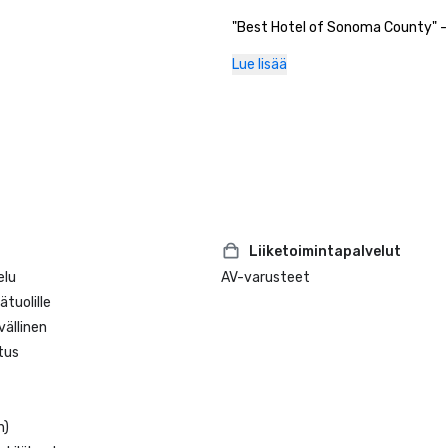
"Best Hotel of Sonoma County" - 
Democrat Reader's Choice Awards
Lue lisää
Voted "2020 Best Resort and Spa
Press Democrat 

Liiketoimintapalvelut
elu
AV-varusteet
tuolille
ällinen
tus
n)