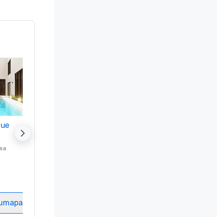
nue
Promote your venue
ssa
Luksushotelli sijainnissa
Washington
, DC
Hotellihuoneet
:
237
Kokoustila
:
8
tumapaikka
Valitse tapahtumapaikka