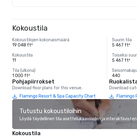
Kokoustila
Kokoustilojen kokonaismäärä
Suurin tila
19 048 ft²
5 467 ft²
Kokoustila
Toiseksi suur
11
5 467 ft²
Tila (ulkona)
Seisomakapa
1 000 ft²
440
Pohjapiirrokset
Ruokalist
Download floor plans for this venue.
Download cate
Flamingo Resort & Spa Capacity Chart
Flamingo 
Tutustu kokoustiloihin
Löydä täydellinen tila asettelukaavioiden ja interaktiivisten
Kokoustila