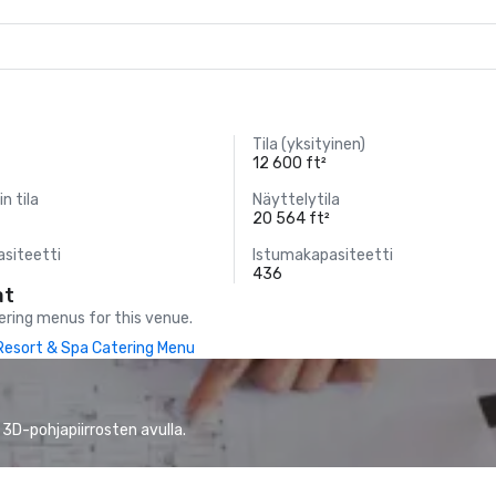
Tila (yksityinen)
12 600 ft²
in tila
Näyttelytila
20 564 ft²
siteetti
Istumakapasiteetti
436
at
ring menus for this venue.
Resort & Spa Catering Menu
 3D-pohjapiirrosten avulla.