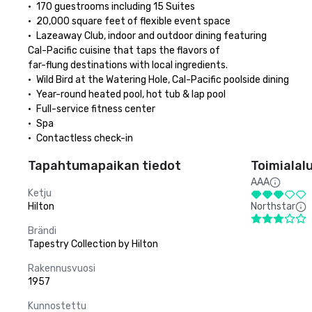
•	170 guestrooms including 15 Suites

•	20,000 square feet of flexible event space

•	Lazeaway Club, indoor and outdoor dining featuring 

Cal-Pacific cuisine that taps the flavors of 

far-flung destinations with local ingredients.

•	Wild Bird at the Watering Hole, Cal-Pacific poolside dining

•	Year-round heated pool, hot tub & lap pool

•	Full-service fitness center 

•	Spa

•	Contactless check-in
Tapahtumapaikan tiedot
Toimialal
AAA
Ketju
Hilton
Northstar
Brändi
Tapestry Collection by Hilton
Rakennusvuosi
1957
Kunnostettu