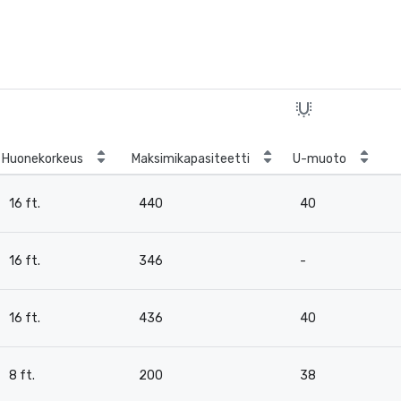
Huonekorkeus
Maksimikapasiteetti
U-muoto
16 ft.
440
40
16 ft.
346
-
16 ft.
436
40
8 ft.
200
38