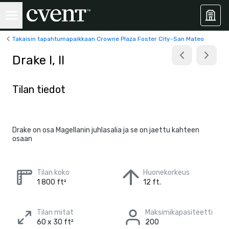
Takaisin tapahtumapaikkaan Crowne Plaza Foster City-San Mateo
Drake I, II
Tilan tiedot
Drake on osa Magellanin juhlasalia ja se on jaettu kahteen
osaan
Tilan koko
Huonekorkeus
1 800 ft²
12 ft.
Tilan mitat
Maksimikapasiteetti
60 x 30 ft²
200