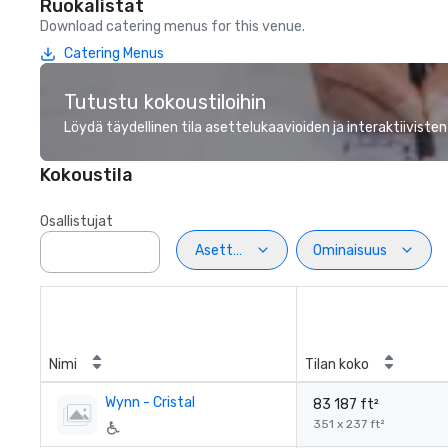
Ruokalistat
Download catering menus for this venue.
Catering Menus
Tutustu kokoustiloihin
Löydä täydellinen tila asettelukaavioiden ja interaktiivisten
Kokoustila
Osallistujat
Asettelu
Ominaisuus
Nimi
Tilan koko
Wynn - Cristal
83 187 ft²
351 x 237 ft²