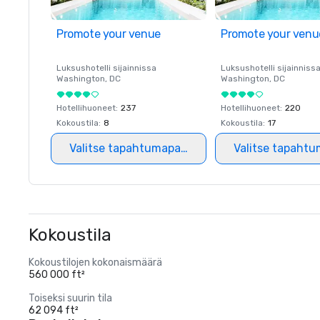
Promote your venue
Promote your venu
Luksushotelli sijainnissa
Luksushotelli sijainniss
Washington
, DC
Washington
, DC
Hotellihuoneet
:
237
Hotellihuoneet
:
220
Kokoustila
:
8
Kokoustila
:
17
Valitse tapahtumapaikka
Valitse tapahtu
Kokoustila
Kokoustilojen kokonaismäärä
560 000 ft²
Toiseksi suurin tila
62 094 ft²