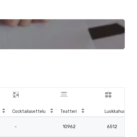
Cocktailasettelu
Teatteri
Luokkahuone
-
10962
6512