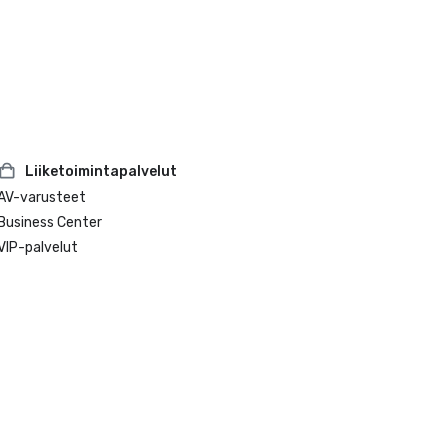
Liiketoimintapalvelut
AV-varusteet
Business Center
VIP-palvelut