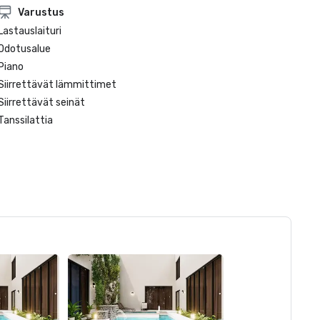
Varustus
Lastauslaituri
Odotusalue
Piano
Siirrettävät lämmittimet
Siirrettävät seinät
Tanssilattia