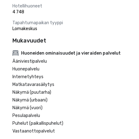
Hotellihuoneet
4 748
Tapahtumapaikan tyyppi
Lomakeskus
Mukavuudet
Huoneiden ominaisuudet ja vieraiden palvelut
Ääniviestipalvelu
Huonepalvelu
Internetyhteys
Matkatavarasäilytys
Näkymä (puutarha)
Näkymä (urbaani)
Näkymä (vuori)
Pesulapalvelu
Puhelut (paikallispuhelut)
Vastaanottopalvelut