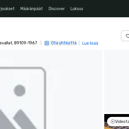
rjoukset
Määränpäät
Discover
Luksus
ysvallat, 89109-1967
|
Ota yhteyttä
|
Lue lisää
Videot