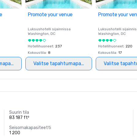
e
Promote your venue
Promote your ve
a
Luksushotelli sijainnissa
Luksushotelli sijainni
Washington
, DC
Washington
, DC
Hotellihuoneet
:
237
Hotellihuoneet
:
220
Kokoustila
:
8
Kokoustila
:
17
mapaikka
Valitse tapahtumapaikka
Valitse tapah
Suurin tila
83 187 ft²
Seisomakapasiteetti
1 200