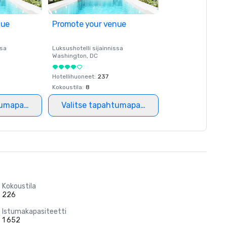
nue
Promote your venue
ssa
Luksushotelli sijainnissa
Washington
, DC
Hotellihuoneet
:
237
Kokoustila
:
8
tumapaikka
Valitse tapahtumapaikka
Kokoustila
226
Istumakapasiteetti
1 652