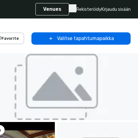
Venues
Rekisteröidy
Kirjaudu sisään
Valitse tapahtumapaikka
Favorite
a