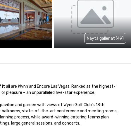
Näytä galleriat (49)
f it all are Wynn and Encore Las Vegas. Ranked as the highest-
r pleasure – an unparalleled five-star experience.  

avilion and garden with views of Wynn Golf Club's 18th 
nt ballrooms, state-of-the-art conference and meeting rooms, 
lanning process, while award-winning catering teams plan 
gs, large general sessions, and concerts. 
