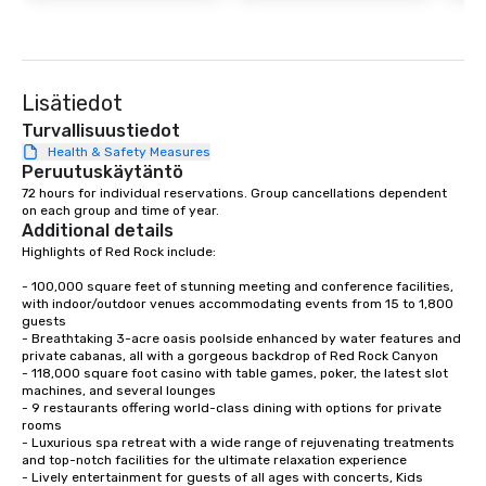
Lisätiedot
Turvallisuustiedot
Health & Safety Measures
Peruutuskäytäntö
72 hours for individual reservations. Group cancellations dependent 
on each group and time of year.
Additional details
Highlights of Red Rock include: 

- 100,000 square feet of stunning meeting and conference facilities, 
with indoor/outdoor venues accommodating events from 15 to 1,800 
guests

- Breathtaking 3-acre oasis poolside enhanced by water features and 
private cabanas, all with a gorgeous backdrop of Red Rock Canyon

- 118,000 square foot casino with table games, poker, the latest slot 
machines, and several lounges

- 9 restaurants offering world-class dining with options for private 
rooms

- Luxurious spa retreat with a wide range of rejuvenating treatments 
and top-notch facilities for the ultimate relaxation experience

- Lively entertainment for guests of all ages with concerts, Kids 