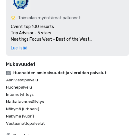
Toimialan myöntämät palkinnot
Cvent top 100 resorts

Trip Advisor - 5 stars

Meetings Focus West - Best of the West

Preferred Hotels & Resorts

Lue lisää
Mukavuudet
Huoneiden ominaisuudet ja vieraiden palvelut
Ääniviestipalvelu
Huonepalvelu
Internetyhteys
Matkatavarasäilytys
Näkymä (urbaani)
Näkymä (vuori)
Vastaanottopalvelut