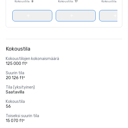
Kokoustila
:
8
Kokoustila
:
17
Kokoustila
:
8
Kokoustila
Kokoustilojen kokonaismäärä
125 000 ft²
Suurin tila
20 126 ft²
Tila (yksityinen)
Saatavilla
Kokoustila
56
Toiseksi suurin tila
15 070 ft²