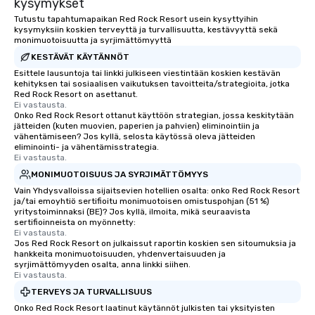
kysymykset
Tutustu tapahtumapaikan Red Rock Resort usein kysyttyihin
kysymyksiin koskien terveyttä ja turvallisuutta, kestävyyttä sekä
monimuotoisuutta ja syrjimättömyyttä
KESTÄVÄT KÄYTÄNNÖT
Esittele lausuntoja tai linkki julkiseen viestintään koskien kestävän
kehityksen tai sosiaalisen vaikutuksen tavoitteita/strategioita, jotka
Red Rock Resort on asettanut.
Ei vastausta.
Onko Red Rock Resort ottanut käyttöön strategian, jossa keskitytään
jätteiden (kuten muovien, paperien ja pahvien) eliminointiin ja
vähentämiseen? Jos kyllä, selosta käytössä oleva jätteiden
eliminointi- ja vähentämisstrategia.
Ei vastausta.
MONIMUOTOISUUS JA SYRJIMÄTTÖMYYS
Vain Yhdysvalloissa sijaitsevien hotellien osalta: onko Red Rock Resort
ja/tai emoyhtiö sertifioitu monimuotoisen omistuspohjan (51 %)
yritystoiminnaksi (BE)? Jos kyllä, ilmoita, mikä seuraavista
sertifioinneista on myönnetty:
Ei vastausta.
Jos Red Rock Resort on julkaissut raportin koskien sen sitoumuksia ja
hankkeita monimuotoisuuden, yhdenvertaisuuden ja
syrjimättömyyden osalta, anna linkki siihen.
Ei vastausta.
TERVEYS JA TURVALLISUUS
Onko Red Rock Resort laatinut käytännöt julkisten tai yksityisten