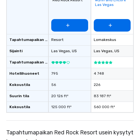
Red Rock Resort
Wynn and Encore
Removed from
Las Vegas
favorites
Tapahtumapaikan tyyppi
Resort
Lomakeskus
Sijainti
Las Vegas
, US
Las Vegas
, US
Tapahtumapaikan luokitus
Hotellihuoneet
795
4 748
Kokoustila
56
226
Suurin tila
20 126 ft²
83 187 ft²
Kokoustila
125 000 ft²
560 000 ft²
Tapahtumapaikan Red Rock Resort usein kysytyt