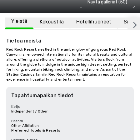
Näytä galleriat (50)
Yleistä
Kokoustila
Hotellihuoneet
Sijaint
Tietoa meistä
Red Rock Resort, nestled in the amber glow of gorgeous Red Rock 
Canyon, is renowned internationally for its natural beauty and cultural 
allure, offering a plethora of outdoor activities. Visitors flock from 
around the globe to indulge in the unique high desert setting, perfect 
for hiking, mountain biking, rock climbing, and more. As part of the 
Station Casinos family, Red Rock Resort maintains a reputation for 
excellence in hospitality and entertainment.
Tapahtumapaikan tiedot
Ketju
Independent / Other
Brändi
Other Affiliation
Preferred Hotels & Resorts