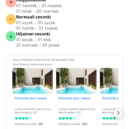
Huippusesonki
01. tammik. - 31. maalisk.
01. lokak. - 20. marrask.
Normaali sesonki
01. syysk. - 30. syysk.
01. huhtik. - 31. toukok.
Hiljainen sesonki
01. kesäk. - 31. elok.
21. marrask. - 29. jouluk.
Suunnittelijat, jotka katsoivat kohdetta Red
Rock Resort, katsoivat myös
Promote your venue
Promote your venue
Promote your ve
Luksushotelli sijainnissa
Luksushotelli sijainnissa
Luksushotelli sija
Washington
, DC
Washington
, DC
Washington
, DC
Hotellihuoneet
:
237
Hotellihuoneet
:
220
Hotellihuoneet
:
23