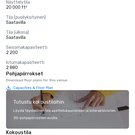
Näyttelytila
20 000 ft²
Tila (puoliyksityinen)
Saatavilla
Tila (ulkona)
Saatavilla
Seisomakapasiteetti
2 200
Istumakapasiteetti
2 880
Pohjapiirrokset
Download floor plans for this venue.
Capacities & Floor Plan
Tutustu kokoustiloihin
Löydä täydellinen tila asettelukaavioiden ja interaktiivisten
3D-pohjapiirrosten avulla.
Kokoustila