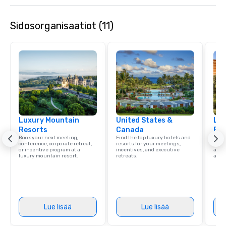
Sidosorganisaatiot (11)
Luxury Mountain
United States &
Lux
Resorts
Canada
Res
Book your next meeting,
Find the top luxury hotels and
Explo
conference, corporate retreat,
resorts for your meetings,
with 
or incentive program at a
incentives, and executive
and 
luxury mountain resort.
retreats.
amen
Lue lisää
Lue lisää