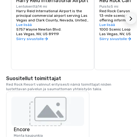
Harry Reid International Airport
Red Rock Canyo
Lentokenttä
14 mi
Puisto
5 mi
Harry Reid International Airport is the 
Red Rock Canyon fea
principal commercial airport serving Las 
13-mile scenic drive, 
Vegas and Clark County, Nevada, United 
offering information a
States. The airport is five miles south of 
Lue lisää
about recreation oppor
Lue lisää
downtown Las Vegas, in the 
5757 Wayne Newton Blvd.
etc.
1000 Scenic Loop Dr.
unincorporated area of Paradise in Clark 
Las Vegas, NV, US 89119
Las Vegas, NV, US 89
County.
Siirry sivustolle
Siirry sivustolle
Suositellut toimittajat
Red Rock Resort valinnut erityisesti nämä toimittajat niiden 
luotettavan palvelun ja saumattoman yhteistyön takia.
Encore
Monta kaupunkia