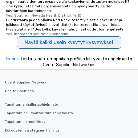
organisaatioiden terveyspalveluja koskevien ehdotusten mukaisesti?
Jos kyllä, listaa mitä organisaatioita on hyödynnetty näiden
käytäntöjen laatimisessa:
Yes, Southern Nevada Health District, WHO
Puhdistaako ja desinfioiko Red Rock Resort yleiset oleskelutilat ja
julkisesti käytettävissä olevat tilat (kuten kokoustilat, ravintolat,
hissiaulat jne.)? Jos kyllä, kuvaile mahdolliset uudet toimenpiteet?
Yes, increased sanitation schedule
Näytä kaikki usein kysytyt kysymykset
Ilmoita
tästä tapahtumapaikan profiiliin liittyvästä ongelmasta
Cvent Supplier Networkiin.
Cvent Supplier Network
Onsite Solutions
Tapahtumanhallintaohjelmisto
Tapahtumien ilmoittautumisohjelmisto
Tapahtuman mobiilisov
Kokousten strateginen hallinta