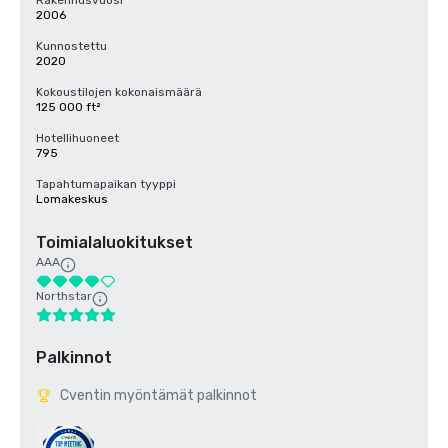
Rakennusvuosi
2006
Kunnostettu
2020
Kokoustilojen kokonaismäärä
125 000 ft²
Hotellihuoneet
795
Tapahtumapaikan tyyppi
Lomakeskus
Toimialaluokitukset
AAA
Northstar
Palkinnot
Cventin myöntämät palkinnot