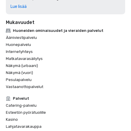
Lue lisää
Mukavuudet
Huoneiden ominaisuudet ja vieraiden palvelut
Ääniviestipalvelu
Huonepalvelu
Internetyhteys
Matkatavarasäilytys
Näkymä (urbaani)
Näkymä (vuori)
Pesulapalvelu
Vastaanottopalvelut
Palvelut
Catering-palvelu
Esteetön pyörätuolille
Kasino
Lahjatavarakauppa