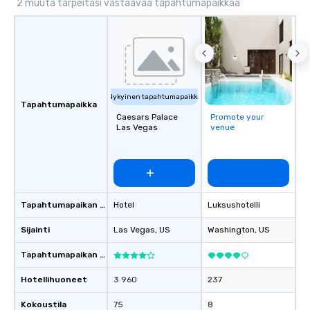
2 muuta tarpeitasi vastaavaa tapahtumapaikkaa
Nykyinen tapahtumapaikka
Tapahtumapaikka
Caesars Palace
Promote your
Las Vegas
venue
Tapahtumapaikan tyyppi
Hotel
Luksushotelli
Sijainti
Las Vegas
, US
Washington
, US
Tapahtumapaikan luokitus
Hotellihuoneet
3 960
237
Kokoustila
75
8