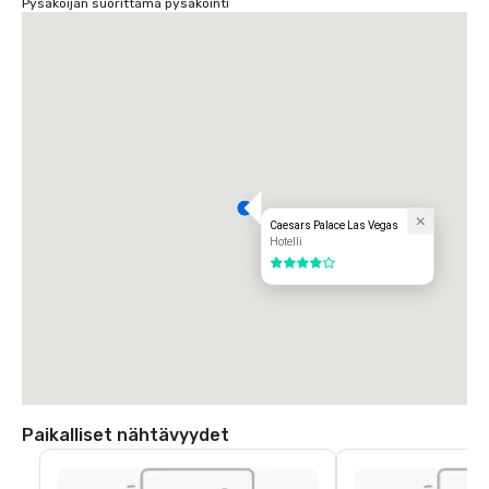
Pysäköijän suorittama pysäköinti
Caesars Palace Las Vegas
Hotelli
4 / 5
Paikalliset nähtävyydet