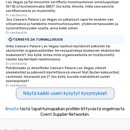
Las Vegas ja/tai emoyhtiö sertifioitu monimuotoisen omistuspohjan
(51 %) yritystoiminnaksi (BE)? Jos kyllä, ilmoita, mikä seuraavista
sertifioinneista on myönnetty:
Ei vastausta.
Jos Caesars Palace Las Vegas on julkaissut raportin koskien sen
sitoumuksia ja hankkeita monimuotoisuuden, yhdenvertaisuuden ja
syrjimättömyyden osalta, anna linkki siihen.
Ei vastausta.
TERVEYS JA TURVALLISUUS
Onko Caesars Palace Las Vegas laatinut käytännöt julkisten tai
yksityisten organisaatioiden terveyspalveluja koskevien ehdotusten
mukaisesti? Jos kyllä, listaa mitä organisaatioita on hyödynnetty
näiden käytäntöjen laatimisessa:
Ei vastausta.
Puhdistaako ja desinfioiko Caesars Palace Las Vegas yleiset
oleskelutilat ja julkisesti käytettävissä olevat tilat (kuten kokoustilat,
ravintolat, hissiaulat jne.)? Jos kyllä, kuvaile mahdolliset uudet
toimenpiteet?
Ei vastausta.
Näytä kaikki usein kysytyt kysymykset
Ilmoita
tästä tapahtumapaikan profiiliin liittyvästä ongelmasta
Cvent Supplier Networkiin.