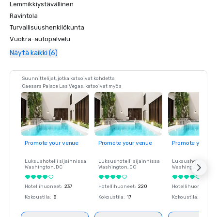
Lemmikkiystävällinen
Ravintola
Turvallisuushenkilökunta
Vuokra-autopalvelu
Näytä kaikki (6)
Suunnittelijat, jotka katsoivat kohdetta
Caesars Palace Las Vegas, katsoivat myös
Promote your venue
Promote your venue
Promote your ve
Luksushotelli sijainnissa
Luksushotelli sijainnissa
Luksushotelli sija
Washington
, DC
Washington
, DC
Washington
, DC
Hotellihuoneet
:
237
Hotellihuoneet
:
220
Hotellihuoneet
:
23
Kokoustila
:
8
Kokoustila
:
17
Kokoustila
:
8