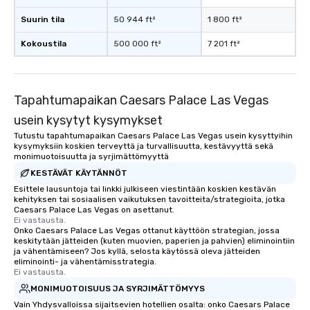
Suurin tila
50 944 ft²
1 800 ft²
Kokoustila
500 000 ft²
7 201 ft²
Tapahtumapaikan Caesars Palace Las Vegas
usein kysytyt kysymykset
Tutustu tapahtumapaikan Caesars Palace Las Vegas usein kysyttyihin
kysymyksiin koskien terveyttä ja turvallisuutta, kestävyyttä sekä
monimuotoisuutta ja syrjimättömyyttä
KESTÄVÄT KÄYTÄNNÖT
Esittele lausuntoja tai linkki julkiseen viestintään koskien kestävän
kehityksen tai sosiaalisen vaikutuksen tavoitteita/strategioita, jotka
Caesars Palace Las Vegas on asettanut.
Ei vastausta.
Onko Caesars Palace Las Vegas ottanut käyttöön strategian, jossa
keskitytään jätteiden (kuten muovien, paperien ja pahvien) eliminointiin
ja vähentämiseen? Jos kyllä, selosta käytössä oleva jätteiden
eliminointi- ja vähentämisstrategia.
Ei vastausta.
MONIMUOTOISUUS JA SYRJIMÄTTÖMYYS
Vain Yhdysvalloissa sijaitsevien hotellien osalta: onko Caesars Palace