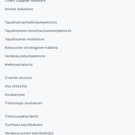
Cvent Supplier Network
Onsite Solutions
Tapahtumanhallintaohjelmisto
Tapahtumien ilmoittautumisohjelmisto
Tapahtuman mobiilisov
Kokousten strateginen hallinta
Verkkokyselyohjelmisto
Webinaarialusta
Cventin etusivu
Ota yhteyttä
Asiakastuki
Tietosuoja-asetukset
Tietosuojakäytäntö
Tuotteen käyttöehdot
Verkkosivuston käyttöehdot