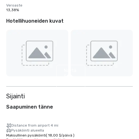
Veroaste
13,38%
Hotellihuoneiden kuvat
Näytä
5
muuta
Sijainti
Saapuminen tänne
Distance from airport 4 mi
Pysäköinti alueella
Maksullinen pysäköinti
(
18,00 $
/
päivä
)