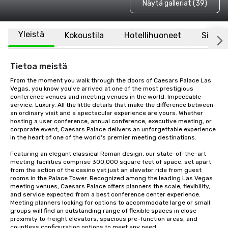
Näytä galleriat (39)
Yleistä
Kokoustila
Hotellihuoneet
Sijaint
Tietoa meistä
From the moment you walk through the doors of Caesars Palace Las 
Vegas, you know you've arrived at one of the most prestigious 
conference venues and meeting venues in the world. Impeccable 
service. Luxury. All the little details that make the difference between 
an ordinary visit and a spectacular experience are yours. Whether 
hosting a user conference, annual conference, executive meeting, or 
corporate event, Caesars Palace delivers an unforgettable experience 
in the heart of one of the world's premier meeting destinations.

Featuring an elegant classical Roman design, our state-of-the-art 
meeting facilities comprise 300,000 square feet of space, set apart 
from the action of the casino yet just an elevator ride from guest 
rooms in the Palace Tower. Recognized among the leading Las Vegas 
meeting venues, Caesars Palace offers planners the scale, flexibility, 
and service expected from a best conference center experience. 
Meeting planners looking for options to accommodate large or small 
groups will find an outstanding range of flexible spaces in close 
proximity to freight elevators, spacious pre-function areas, and 
countless configuration options to meet any need.
