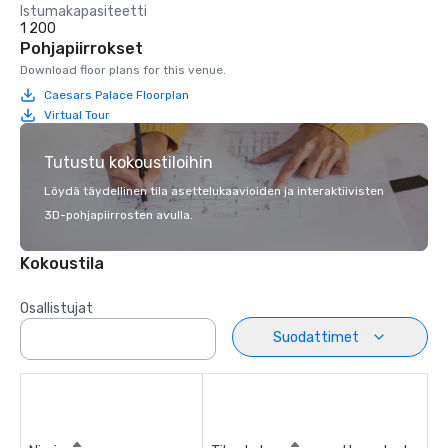
Istumakapasiteetti
1 200
Pohjapiirrokset
Download floor plans for this venue.
Caesars Palace Floorplan
Virtual Tour
Tutustu kokoustiloihin
Löydä täydellinen tila asettelukaavioiden ja interaktiivisten
3D-pohjapiirrosten avulla.
Kokoustila
Osallistujat
Suodattimet