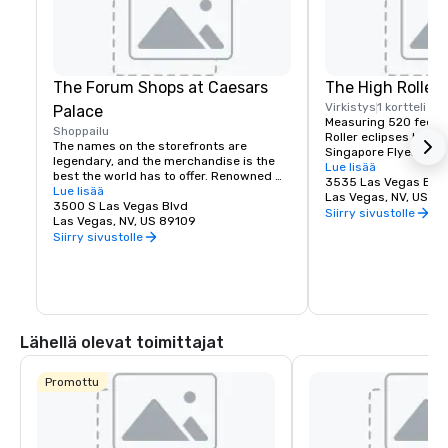
The Forum Shops at Caesars
The High Roller
Virkistys
1 kortteli
Palace
Measuring 520 feet in
Shoppailu
Roller eclipses both 
The names on the storefronts are 
Singapore Flyer. Faci
legendary, and the merchandise is the 
parallel to Las Vegas
Lue lisää
best the world has to offer. Renowned 
wheel takes 30 minut
3535 Las Vegas Blvd
for its upscale stores and specialty 
Lue lisää
full revolution and f
Las Vegas, NV, US 8
boutiques such as Gucci, Louis Vuitton, 
3500 S Las Vegas Blvd
enclosed cabins with
Siirry sivustolle
Harry Winston and Christian Dior, The 
Las Vegas, NV, US 89109
Vegas and the Strip. 
Forum Shops at Caesars completes the 
Siirry sivustolle
can hold up to 40 peo
chic experience with an array of “see and 
on either side of the 
be seen” dining at restaurants like The 
floor space in betwe
Palm, and Il Mulino New York.
you'll want to stand 
Lähellä olevat toimittajat
Promottu