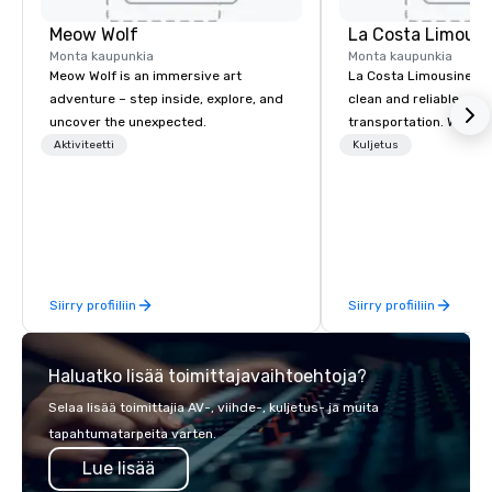
Meow Wolf
La Costa Limousi
Monta kaupunkia
Monta kaupunkia
Meow Wolf is an immersive art
La Costa Limousine pr
adventure – step inside, explore, and
clean and reliable cha
uncover the unexpected.
transportation. We ach
with highly trained cha
Aktiviteetti
Kuljetus
newest vehicles availa
commitment to Five Star 
difference between La
Limousine and other 
be explained using one
From our perfectly mai
Siirry profiiliin
Siirry profiiliin
late model luxury vehic
highly experienced an
team of chauffeurs and
Haluatko lisää toimittajavaihtoehtoja?
you will know quality 
with La Costa Limousi
Selaa lisää toimittajia AV-, viihde-, kuljetus- ja muita
tapahtumatarpeita varten.
Lue lisää