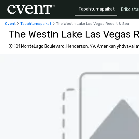
Tapahtumapaikat
Erikoista
Cvent
Tapahtumapaikat
The Westin Lake Las Vegas Resort & Spa
The Westin Lake Las Vegas 
101 MonteLago Boulevard, Henderson, NV, Amerikan yhdysvalla