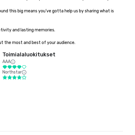
ivity and lasting memories.

 out the most and best of your audience.
Toimialaluokitukset
AAA
Northstar