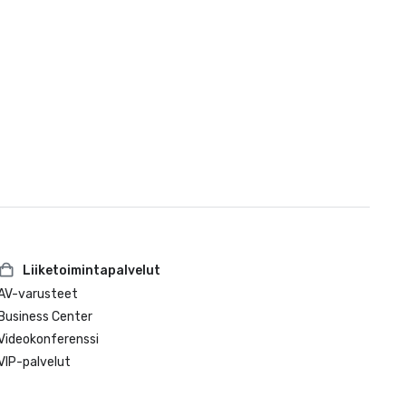
Liiketoimintapalvelut
AV-varusteet
Business Center
Videokonferenssi
VIP-palvelut