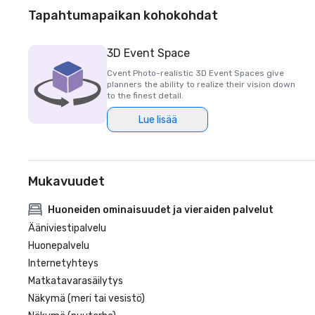
Tapahtumapaikan kohokohdat
3D Event Space
Cvent Photo-realistic 3D Event Spaces give
planners the ability to realize their vision down
to the finest detail.
Lue lisää
Mukavuudet
Huoneiden ominaisuudet ja vieraiden palvelut
Ääniviestipalvelu
Huonepalvelu
Internetyhteys
Matkatavarasäilytys
Näkymä (meri tai vesistö)