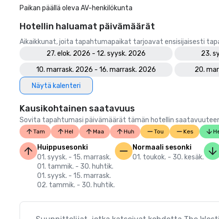
Paikan päällä oleva AV-henkilökunta
Hotellin haluamat päivämäärät
Aikaikkunat, joita tapahtumapaikat tarjoavat ensisijaisesti ta
27. elok. 2026 - 12. syysk. 2026
23. s
10. marrask. 2026 - 16. marrask. 2026
20. mar
Näytä kalenteri
Kausikohtainen saatavuus
Sovita tapahtumasi päivämäärät tämän hotellin saatavuuteen.
Tam
Hel
Maa
Huh
Tou
Kes
He
Huippusesonki
Normaali sesonki
01. syysk. - 15. marrask.
01. toukok. - 30. kesäk.
01. tammik. - 30. huhtik.
01. syysk. - 15. marrask.
02. tammik. - 30. huhtik.