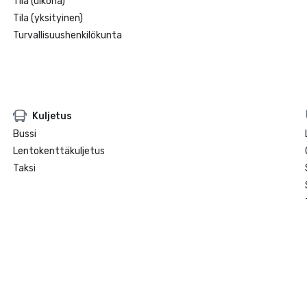
Tila (ulkona)
Tila (yksityinen)
Turvallisuushenkilökunta
Kuljetus
Bussi
Lentokenttäkuljetus
Taksi