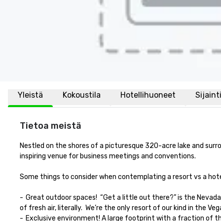
Yleistä
Kokoustila
Hotellihuoneet
Sijaint
Tietoa meistä
Nestled on the shores of a picturesque 320-acre lake and surro
inspiring venue for business meetings and conventions.

Some things to consider when contemplating a resort vs a hotel:
-	Great outdoor spaces!  “Get a little out there?” is the Nevada tourism slogan, and it couldn’t fit us any better.  Enjoy the great outdoor surroundings for private events or team building.  A breath 
of fresh air, literally.  We’re the only resort of our kind in the Vegas
-	Exclusive environment! A large footprint with a fraction of the people.  We’re not on the super pedestrian highway and that’s how we like it.  The privacy lends itself to the importance of your 