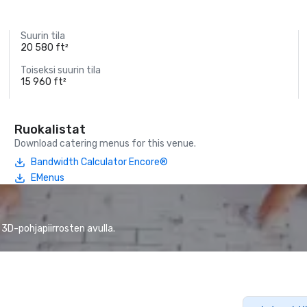
Suurin tila
20 580 ft²
Toiseksi suurin tila
15 960 ft²
Ruokalistat
Download catering menus for this venue.
Bandwidth Calculator Encore®
EMenus
 3D-pohjapiirrosten avulla.