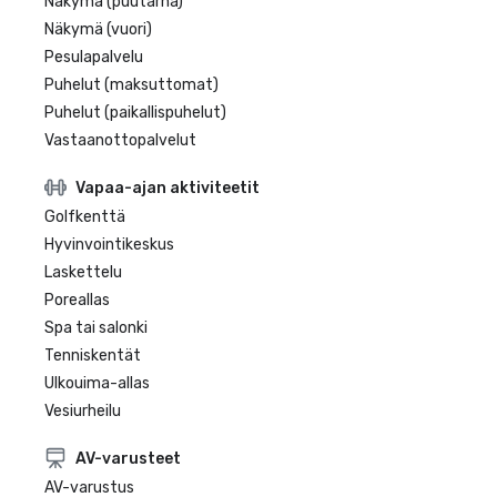
Näkymä (puutarha)
Näkymä (vuori)
Pesulapalvelu
Puhelut (maksuttomat)
Puhelut (paikallispuhelut)
Vastaanottopalvelut
Vapaa-ajan aktiviteetit
Golfkenttä
Hyvinvointikeskus
Laskettelu
Poreallas
Spa tai salonki
Tenniskentät
Ulkouima-allas
Vesiurheilu
AV-varusteet
AV-varustus