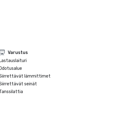
Varustus
Lastauslaituri
Odotusalue
Siirrettävät lämmittimet
Siirrettävät seinät
Tanssilattia