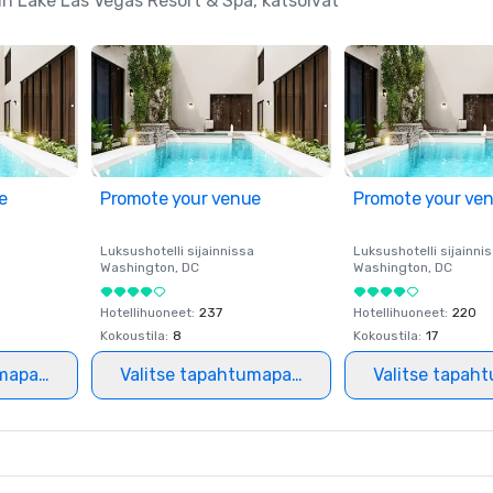
in Lake Las Vegas Resort & Spa, katsoivat
e
Promote your venue
Promote your ve
a
Luksushotelli sijainnissa
Luksushotelli sijainni
Washington
, DC
Washington
, DC
Hotellihuoneet
:
237
Hotellihuoneet
:
220
Kokoustila
:
8
Kokoustila
:
17
mapaikka
Valitse tapahtumapaikka
Valitse tapah