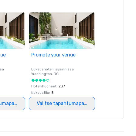
nue
Promote your venue
ssa
Luksushotelli sijainnissa
Washington
, DC
Hotellihuoneet
:
237
Kokoustila
:
8
tumapaikka
Valitse tapahtumapaikka