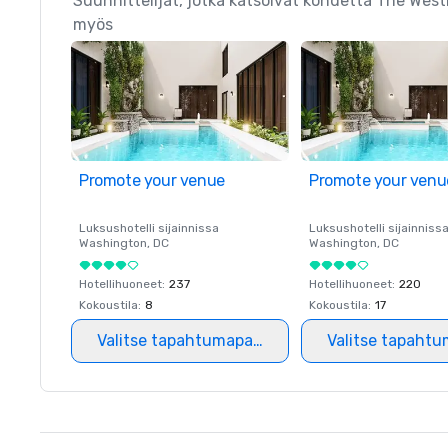
Suunnittelijat, jotka katsoivat kohdetta The West
myös
Promote your venue
Promote your venu
Luksushotelli sijainnissa
Luksushotelli sijainniss
Washington
, DC
Washington
, DC
Hotellihuoneet
:
237
Hotellihuoneet
:
220
Kokoustila
:
8
Kokoustila
:
17
Valitse tapahtumapaikka
Valitse tapahtu