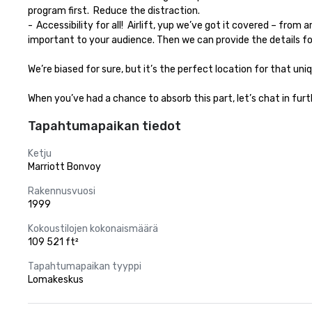
program first.  Reduce the distraction.

-	Accessibility for all!  Airlift, yup we’ve got it covered – from around the world.  Adult playground, yup we’re all about it.  But a playground this big means you’ve gotta help us by sharing what is 
important to your audience. Then we can provide the details for 
We’re biased for sure, but it’s the perfect location for that uni
When you’ve had a chance to absorb this part, let’s chat in furt
Tapahtumapaikan tiedot
Ketju
Marriott Bonvoy
Rakennusvuosi
1999
Kokoustilojen kokonaismäärä
109 521 ft²
Tapahtumapaikan tyyppi
Lomakeskus