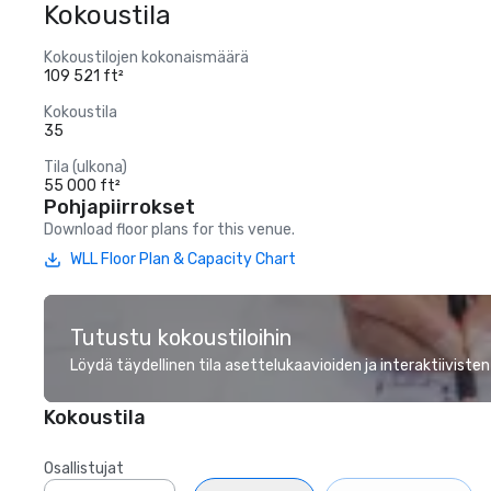
Kokoustila
Kokoustilojen kokonaismäärä
109 521 ft²
Kokoustila
35
Tila (ulkona)
55 000 ft²
Pohjapiirrokset
Download floor plans for this venue.
WLL Floor Plan & Capacity Chart
Tutustu kokoustiloihin
Löydä täydellinen tila asettelukaavioiden ja interaktiivisten
Kokoustila
Osallistujat