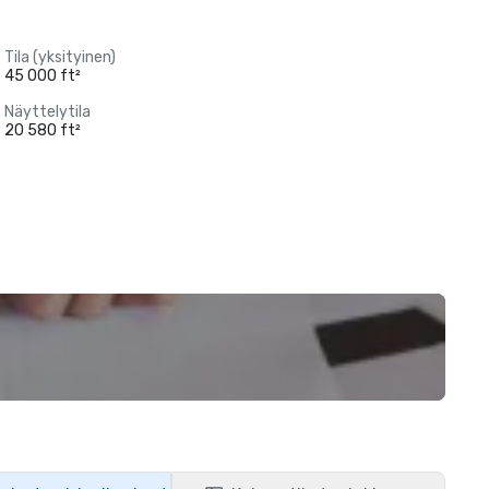
Tila (yksityinen)
45 000 ft²
Näyttelytila
20 580 ft²