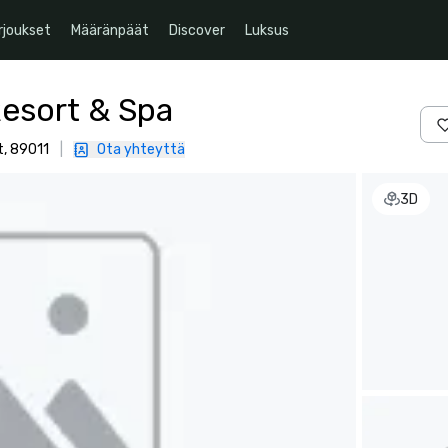
rjoukset
Määränpäät
Discover
Luksus
Resort & Spa
t, 89011
|
Ota yhteyttä
3D