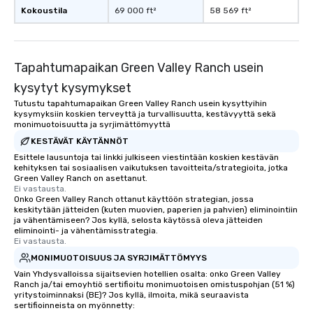
Kokoustila
69 000 ft²
58 569 ft²
Tapahtumapaikan Green Valley Ranch usein
kysytyt kysymykset
Tutustu tapahtumapaikan Green Valley Ranch usein kysyttyihin
kysymyksiin koskien terveyttä ja turvallisuutta, kestävyyttä sekä
monimuotoisuutta ja syrjimättömyyttä
KESTÄVÄT KÄYTÄNNÖT
Esittele lausuntoja tai linkki julkiseen viestintään koskien kestävän
kehityksen tai sosiaalisen vaikutuksen tavoitteita/strategioita, jotka
Green Valley Ranch on asettanut.
Ei vastausta.
Onko Green Valley Ranch ottanut käyttöön strategian, jossa
keskitytään jätteiden (kuten muovien, paperien ja pahvien) eliminointiin
ja vähentämiseen? Jos kyllä, selosta käytössä oleva jätteiden
eliminointi- ja vähentämisstrategia.
Ei vastausta.
MONIMUOTOISUUS JA SYRJIMÄTTÖMYYS
Vain Yhdysvalloissa sijaitsevien hotellien osalta: onko Green Valley
Ranch ja/tai emoyhtiö sertifioitu monimuotoisen omistuspohjan (51 %)
yritystoiminnaksi (BE)? Jos kyllä, ilmoita, mikä seuraavista
sertifioinneista on myönnetty: