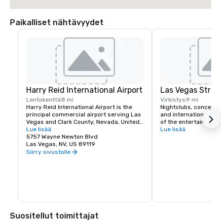
Paikalliset nähtävyydet
Harry Reid International Airport
Las Vegas Strip
Lentokenttä
8 mi
Virkistys
9 mi
Harry Reid International Airport is the 
Nightclubs, concerts
principal commercial airport serving Las 
and international head
Vegas and Clark County, Nevada, United 
of the entertainment 
States. The airport is five miles south of 
Lue lisää
If you like classic roc
Lue lisää
downtown Las Vegas, in the 
5757 Wayne Newton Blvd
music or country Las 
unincorporated area of Paradise in Clark 
Las Vegas, NV, US 89119
a spot for you. Green 
County.
complimentary airport
Siirry sivustolle
for it's hotel guests t
schedule.
Suositellut toimittajat