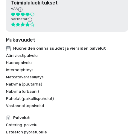
Toimialaluokitukset
AAA
Northstar
Mukavuudet
Huoneiden ominaisuudet ja vieraiden palvelut
Ääniviestipalvelu
Huonepalvelu
Internetyhteys
Matkatavarasäilytys
Näkymä (puutarha)
Näkymä (urbaani)
Puhelut (paikallispuhelut)
Vastaanottopalvelut
Palvelut
Catering-palvelu
Esteetön pyörätuolille