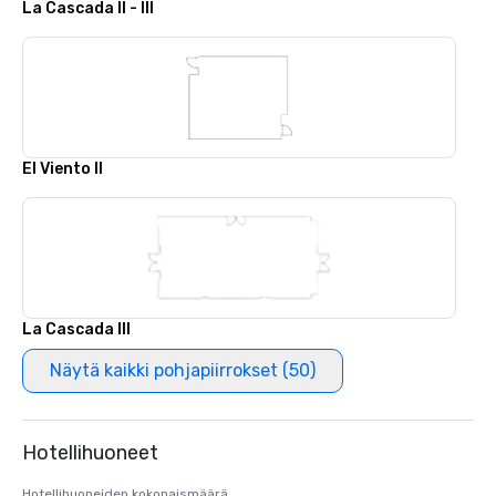
La Cascada II - III
El Viento II
La Cascada III
Näytä kaikki pohjapiirrokset (50)
Hotellihuoneet
Hotellihuoneiden kokonaismäärä