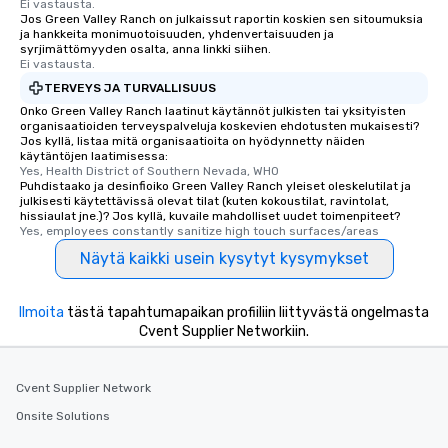
Ei vastausta.
Jos Green Valley Ranch on julkaissut raportin koskien sen sitoumuksia
ja hankkeita monimuotoisuuden, yhdenvertaisuuden ja
syrjimättömyyden osalta, anna linkki siihen.
Ei vastausta.
TERVEYS JA TURVALLISUUS
Onko Green Valley Ranch laatinut käytännöt julkisten tai yksityisten
organisaatioiden terveyspalveluja koskevien ehdotusten mukaisesti?
Jos kyllä, listaa mitä organisaatioita on hyödynnetty näiden
käytäntöjen laatimisessa:
Yes, Health District of Southern Nevada, WHO
Puhdistaako ja desinfioiko Green Valley Ranch yleiset oleskelutilat ja
julkisesti käytettävissä olevat tilat (kuten kokoustilat, ravintolat,
hissiaulat jne.)? Jos kyllä, kuvaile mahdolliset uudet toimenpiteet?
Yes, employees constantly sanitize high touch surfaces/areas
Näytä kaikki usein kysytyt kysymykset
Ilmoita
tästä tapahtumapaikan profiiliin liittyvästä ongelmasta
Cvent Supplier Networkiin.
Cvent Supplier Network
Onsite Solutions