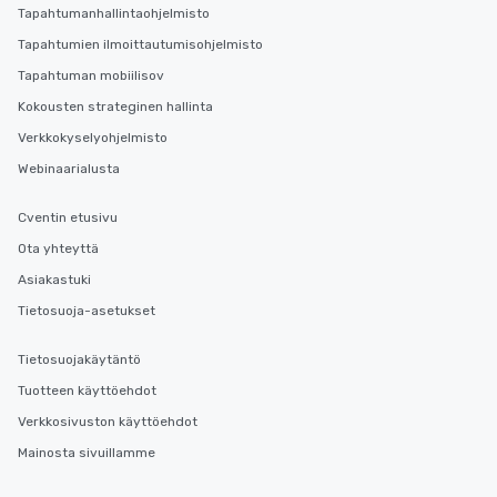
Tapahtumanhallintaohjelmisto
Tapahtumien ilmoittautumisohjelmisto
Tapahtuman mobiilisov
Kokousten strateginen hallinta
Verkkokyselyohjelmisto
Webinaarialusta
Cventin etusivu
Ota yhteyttä
Asiakastuki
Tietosuoja-asetukset
Tietosuojakäytäntö
Tuotteen käyttöehdot
Verkkosivuston käyttöehdot
Mainosta sivuillamme