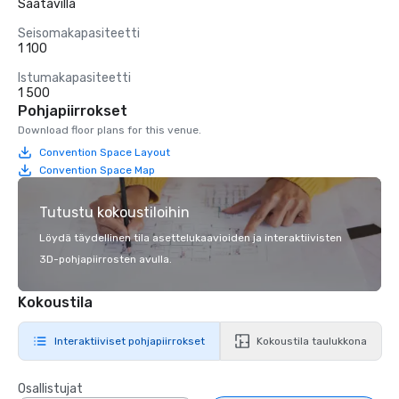
Saatavilla
Seisomakapasiteetti
1 100
Istumakapasiteetti
1 500
Pohjapiirrokset
Download floor plans for this venue.
Convention Space Layout
Convention Space Map
Tutustu kokoustiloihin
Löydä täydellinen tila asettelukaavioiden ja interaktiivisten
3D-pohjapiirrosten avulla.
Kokoustila
Interaktiiviset pohjapiirrokset
Kokoustila taulukkona
Osallistujat