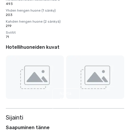
493
Yhden hengen huone (1 sänky)
203
Kahden hengen huone (2 sänkyä)
219
Sviitit
71
Hotellihuoneiden kuvat
Näytä
6
muuta
Sijainti
Saapuminen tänne