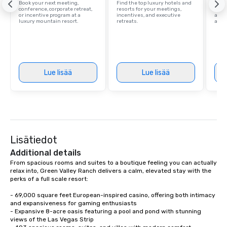
Book your next meeting,
Find the top luxury hotels and
Explo
conference, corporate retreat,
resorts for your meetings,
with 
or incentive program at a
incentives, and executive
and 
luxury mountain resort.
retreats.
amen
Lue lisää
Lue lisää
Lisätiedot
Additional details
From spacious rooms and suites to a boutique feeling you can actually 
relax into, Green Valley Ranch delivers a calm, elevated stay with the 
perks of a full scale resort:

- 69,000 square feet European-inspired casino, offering both intimacy 
and expansiveness for gaming enthusiasts

- Expansive 8-acre oasis featuring a pool and pond with stunning 
views of the Las Vegas Strip
