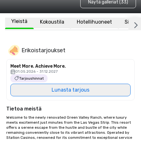
Näytä galleriat (33)
Yleistä
Kokoustila
Hotellihuoneet
Sijaint
Erikoistarjoukset
Meet More. Achieve More.
01.05.2026 - 31.12.2027
Tarjoushinnat
Lunasta tarjous
Tietoa meistä
Welcome to the newly renovated Green Valley Ranch, where luxury 
meets excitement just minutes from the Las Vegas Strip. This resort 
offers a serene escape from the hustle and bustle of the city while 
remaining conveniently close to its vibrant attractions. Operated by 
Station Casinos, renowned for its commitment to exceptional service 