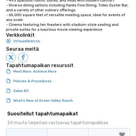
- 493 spacious rooms, suites, and villas with modern comfort

- Diverse dining options including Hanks Fine Dining, Tides Oyster Bar, 
and a variety of other culinary offerings

- 65,000 square feet of versatile meeting space, ideal for events of 
any scale

- Cinema featuring ten theaters with stadium-style seating and 
private suites for a luxurious movie viewing experience
Verkkolinkit
Virtuaalikierros
Seuraa meitä
Tapahtumapaikan resurssit
Meet More. Achieve More
Policies & Procedures
Sales Kit
What's New at Green Valley Ranch
Suositellut tapahtumapaikat
24 muuta tarpeitasi vastaavaa tapahtumapaikkaa