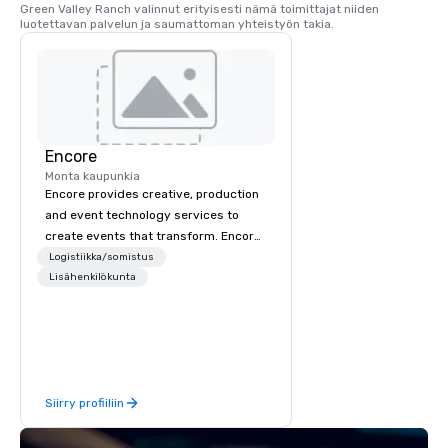
Green Valley Ranch valinnut erityisesti nämä toimittajat niiden 
luotettavan palvelun ja saumattoman yhteistyön takia.
Encore
Monta kaupunkia
Encore provides creative, production
and event technology services to
create events that transform. Encore
creates memorable event experiences
Logistiikka/somistus
that engage and transform
Lisähenkilökunta
organizations. As the global leader for
event technology and production
services, Encore’s team of creators,
innovators and experts deliver real
results through strategy and
Siirry profiiliin
creative, advanced technology,
digital, environmental, staging, and
digital solutions for hybrid, virtual and