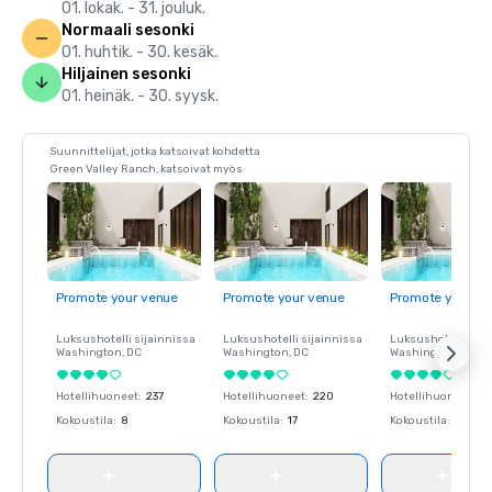
01. lokak. - 31. jouluk.
Normaali sesonki
01. huhtik. - 30. kesäk.
Hiljainen sesonki
01. heinäk. - 30. syysk.
Suunnittelijat, jotka katsoivat kohdetta
Green Valley Ranch, katsoivat myös
Promote your venue
Promote your venue
Promote your ve
Luksushotelli sijainnissa
Luksushotelli sijainnissa
Luksushotelli sija
Washington
, DC
Washington
, DC
Washington
, DC
Hotellihuoneet
:
237
Hotellihuoneet
:
220
Hotellihuoneet
:
23
Kokoustila
:
8
Kokoustila
:
17
Kokoustila
:
8