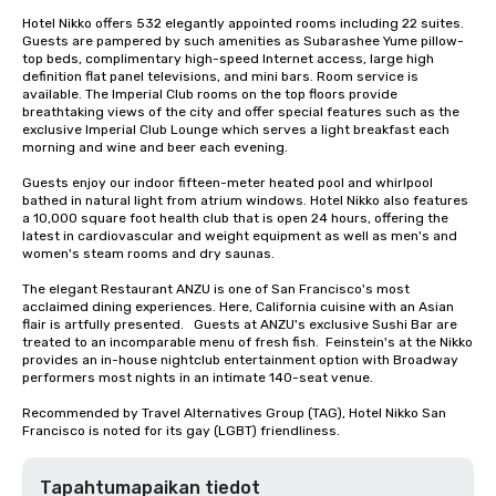
Hotel Nikko offers 532 elegantly appointed rooms including 22 suites. 
Guests are pampered by such amenities as Subarashee Yume pillow-
top beds, complimentary high-speed Internet access, large high 
definition flat panel televisions, and mini bars. Room service is 
available. The Imperial Club rooms on the top floors provide 
breathtaking views of the city and offer special features such as the 
exclusive Imperial Club Lounge which serves a light breakfast each 
morning and wine and beer each evening.

Guests enjoy our indoor fifteen-meter heated pool and whirlpool 
bathed in natural light from atrium windows. Hotel Nikko also features 
a 10,000 square foot health club that is open 24 hours, offering the 
latest in cardiovascular and weight equipment as well as men's and 
women's steam rooms and dry saunas. 

The elegant Restaurant ANZU is one of San Francisco's most 
acclaimed dining experiences. Here, California cuisine with an Asian 
flair is artfully presented.   Guests at ANZU's exclusive Sushi Bar are 
treated to an incomparable menu of fresh fish.  Feinstein's at the Nikko 
provides an in-house nightclub entertainment option with Broadway 
performers most nights in an intimate 140-seat venue.

Recommended by Travel Alternatives Group (TAG), Hotel Nikko San 
Francisco is noted for its gay (LGBT) friendliness.
Tapahtumapaikan tiedot