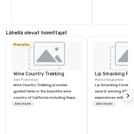
Lähellä olevat toimittajat
Promottu
Wine Country Trekking
Lip Smacking Foo
San Francisco
Monta kaupunkia
Wine Country Trekking provides
Lip Smacking Foodie T
guided hikes in the beautiful wine
award-winning VIP gro
country of California including Napa
experiences with visits
and Sonoma Valleys. These
restaurants throughou
Aktiviteetti
Aktiviteetti
experiences include walking in the
States. Choose either
vineyards, amongst ancient redwood
activity or evening d
trees and oak groves with a curated
groups are escorted i
wine country lunch and visits to iconic
the best tables in the 