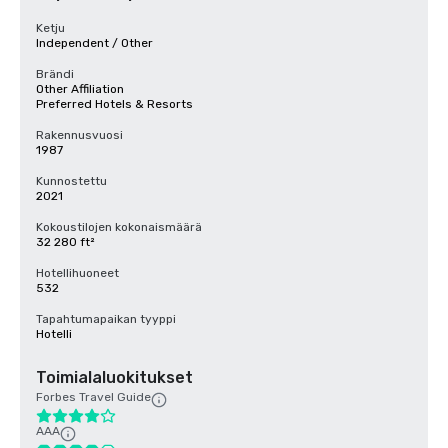
Ketju
Independent / Other
Brändi
Other Affiliation
Preferred Hotels & Resorts
Rakennusvuosi
1987
Kunnostettu
2021
Kokoustilojen kokonaismäärä
32 280 ft²
Hotellihuoneet
532
Tapahtumapaikan tyyppi
Hotelli
Toimialaluokitukset
Forbes Travel Guide
AAA