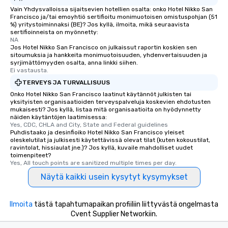
Vain Yhdysvalloissa sijaitsevien hotellien osalta: onko Hotel Nikko San
Smacking Foodie Tours
Francisco ja/tai emoyhtiö sertifioitu monimuotoisen omistuspohjan (51
to gather and dine tha
%) yritystoiminnaksi (BE)? Jos kyllä, ilmoita, mikä seuraavista
experienced, and all ar
sertifioinneista on myönnetty:
NA
remember. Our one-of-
Jos Hotel Nikko San Francisco on julkaissut raportin koskien sen
are special, from the fi
sitoumuksia ja hankkeita monimuotoisuuden, yhdenvertaisuuden ja
syrjimättömyyden osalta, anna linkki siihen.
last. It’s an experienc
Ei vastausta.
will reminisce about lo
TERVEYS JA TURVALLISUUS
leave. Location, Location, Location
Onko Hotel Nikko San Francisco laatinut käytännöt julkisten tai
One of the best reason
yksityisten organisaatioiden terveyspalveluja koskevien ehdotusten
convenient and efficie
mukaisesti? Jos kyllä, listaa mitä organisaatioita on hyödynnetty
experience is designed
näiden käytäntöjen laatimisessa:
Yes, CDC, CHLA and City, State and Federal guidelines
restaurants are within
Puhdistaako ja desinfioiko Hotel Nikko San Francisco yleiset
walking distance of ea
oleskelutilat ja julkisesti käytettävissä olevat tilat (kuten kokoustilat,
ravintolat, hissiaulat jne.)? Jos kyllä, kuvaile mahdolliset uudet
short stroll allows you
toimenpiteet?
members a chance to 
Yes, All touch points are sanitized multiple times per day.
networking opportunit
Näytä kaikki usein kysytyt kysymykset
heading to the next pl
itinerary. You Get a Dinner and a Show
Our tours offer an exqu
Ilmoita
tästä tapahtumapaikan profiiliin liittyvästä ongelmasta
entertainment. All tour
Cvent Supplier Networkiin.
knowledgeable, profes