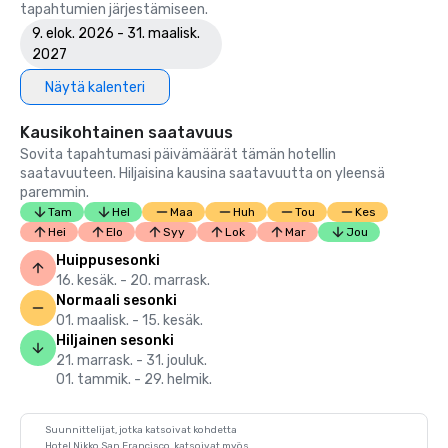
tapahtumien järjestämiseen.
9. elok. 2026 - 31. maalisk.
2027
Näytä kalenteri
Kausikohtainen saatavuus
Sovita tapahtumasi päivämäärät tämän hotellin
saatavuuteen. Hiljaisina kausina saatavuutta on yleensä
paremmin.
Tam
Hel
Maa
Huh
Tou
Kes
Hei
Elo
Syy
Lok
Mar
Jou
Huippusesonki
16. kesäk. - 20. marrask.
Normaali sesonki
01. maalisk. - 15. kesäk.
Hiljainen sesonki
21. marrask. - 31. jouluk.
01. tammik. - 29. helmik.
Suunnittelijat, jotka katsoivat kohdetta
Hotel Nikko San Francisco, katsoivat myös