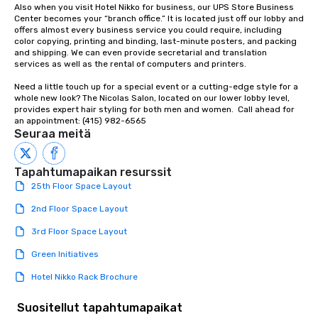
Also when you visit Hotel Nikko for business, our UPS Store Business 
group is assured a top
Center becomes your “branch office.” It is located just off our lobby and 
experience with three 
offers almost every business service you could require, including 
color copying, printing and binding, last-minute posters, and packing 
signature dishes at ea
and shipping. We can even provide secretarial and translation 
Our affordable tours a
services as well as the rental of computers and printers.

person with tax and gr
Need a little touch up for a special event or a cutting-edge style for a 
included. The only thi
whole new look? The Nicolas Salon, located on our lower lobby level, 
are drinks. However, 
provides expert hair styling for both men and women.  Call ahead for 
package upgrade is ava
an appointment: (415) 982-6565
Seuraa meitä
provides guests a sign
at various stops. Build Your Network
Our exclusive experien
Tapahtumapaikan resurssit
ultimate networking op
25th Floor Space Layout
a typical sit-down dinn
to engage the person t
2nd Floor Space Layout
right of you. Because 
3rd Floor Space Layout
place at multiple resta
walking in between, th
Green Initiatives
countless opportunitie
Hotel Nikko Rack Brochure
with different people 
down at each venue a
Suositellut tapahtumapaikat
traverse along the way