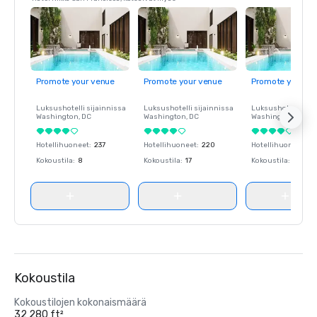
Promote your venue
Promote your venue
Promote your ve
Luksushotelli sijainnissa
Luksushotelli sijainnissa
Luksushotelli sija
Washington
, DC
Washington
, DC
Washington
, DC
Hotellihuoneet
:
237
Hotellihuoneet
:
220
Hotellihuoneet
:
23
Kokoustila
:
8
Kokoustila
:
17
Kokoustila
:
8
Kokoustila
Kokoustilojen kokonaismäärä
32 280 ft²