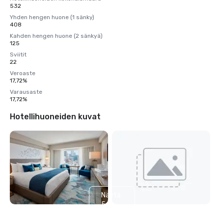
532
Yhden hengen huone (1 sänky)
408
Kahden hengen huone (2 sänkyä)
125
Sviitit
22
Veroaste
17,72%
Varausaste
17,72%
Hotellihuoneiden kuvat
Näytä
5
muuta