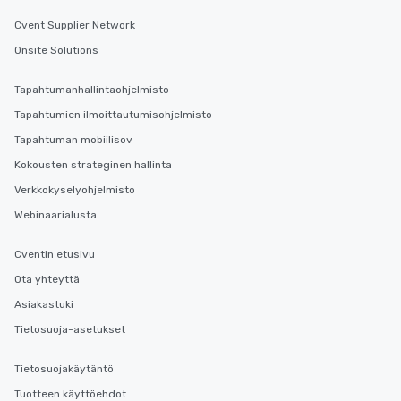
who leads the group on
Cvent Supplier Network
offering engaging tidb
fascinating stories. S
Onsite Solutions
interactive experience
along the way exclusive
Tapahtumanhallintaohjelmisto
ensuring there is neve
Tapahtumien ilmoittautumisohjelmisto
Different Types of Cuis
Tapahtuman mobiilisov
experiences offer the a
several renowned rest
Kokousten strateginen hallinta
convenient outing, inc
Verkkokyselyohjelmisto
and your guests might
Webinaarialusta
discovered otherwise 
at a typical corporate 
Cventin etusivu
a way to try some of t
in the city and dive in
Ota yhteyttä
cuisines and dishes. Al
Asiakastuki
selected dishes are cu
Tietosuoja-asetukset
high standards to ensu
delight any palate. Tours Available
from Day to Night With
Tietosuojakäytäntö
group experience, bookin
Tuotteen käyttöehdot