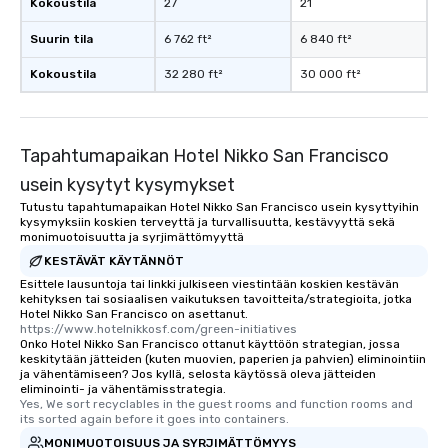
Kokoustila
27
21
Feel Like a VIP at Each
Smacking Foodie Tours
Suurin tila
6 762 ft²
6 840 ft²
group members never 
about waiting in line to
Kokoustila
32 280 ft²
30 000 ft²
restaurant or being sh
than desirable table. O
everyone is treated lik
immediate seating upon
Tapahtumapaikan Hotel Nikko San Francisco
What’s more, your gro
usein kysytyt kysymykset
a special warm welcom
Tutustu tapahtumapaikan Hotel Nikko San Francisco usein kysyttyihin
from the restaurant c
kysymyksiin koskien terveyttä ja turvallisuutta, kestävyyttä sekä
be printed featuring yo
monimuotoisuutta ja syrjimättömyyttä
which can be an added 
KESTÄVÄT KÄYTÄNNÖT
those Instagram mome
Esittele lausuntoja tai linkki julkiseen viestintään koskien kestävän
For added ease, we ca
kehityksen tai sosiaalisen vaikutuksen tavoitteita/strategioita, jotka
Hotel Nikko San Francisco on asettanut.
transportation pick-up
https://www.hotelnikkosf.com/green-initiatives
as well as an event ph
Onko Hotel Nikko San Francisco ottanut käyttöön strategian, jossa
keskitytään jätteiden (kuten muovien, paperien ja pahvien) eliminointiin
for groups that desire 
ja vähentämiseen? Jos kyllä, selosta käytössä oleva jätteiden
experience, we can als
eliminointi- ja vähentämisstrategia.
an evening helicopter 
Yes, We sort recyclables in the guest rooms and function rooms and 
its sorted again before it goes into containers.
glittering lights of The S
MONIMUOTOISUUS JA SYRJIMÄTTÖMYYS
Memorable Experience f