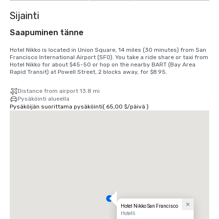
Sijainti
Saapuminen tänne
Hotel Nikko is located in Union Square, 14 miles (30 minutes) from San 
Francisco International Airport (SFO). You take a ride share or taxi from 
Hotel Nikko for about $45-50 or hop on the nearby BART (Bay Area 
Rapid Transit) at Powell Street, 2 blocks away, for $8.95.
Distance from airport 13.8 mi
Pysäköinti alueella
Pysäköijän suorittama pysäköinti
(
65,00 $
/
päivä
)
Hotel Nikko San Francisco
Hotelli