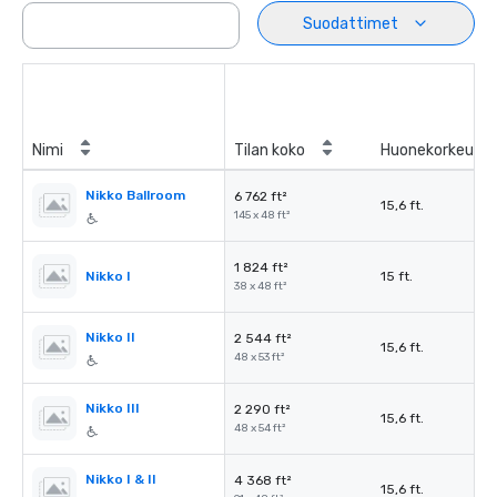
Suodattimet
Nimi
Tilan koko
Huonekorkeus
Nikko Ballroom
6 762 ft²
15,6 ft.
145 x 48 ft²
1 824 ft²
Nikko I
15 ft.
38 x 48 ft²
Nikko II
2 544 ft²
15,6 ft.
48 x 53 ft²
Nikko III
2 290 ft²
15,6 ft.
48 x 54 ft²
Nikko I & II
4 368 ft²
15,6 ft.