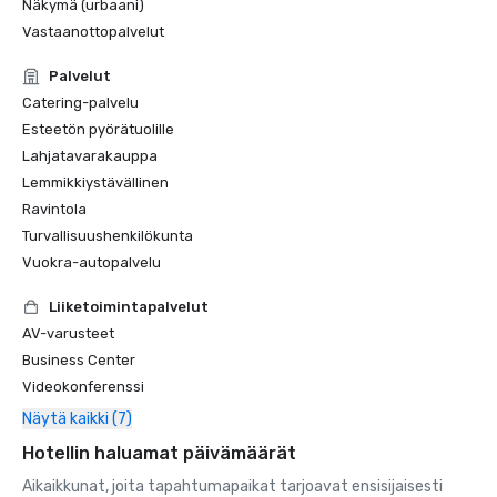
Näkymä (urbaani)
Vastaanottopalvelut
Palvelut
Catering-palvelu
Esteetön pyörätuolille
Lahjatavarakauppa
Lemmikkiystävällinen
Ravintola
Turvallisuushenkilökunta
Vuokra-autopalvelu
Liiketoimintapalvelut
AV-varusteet
Business Center
Videokonferenssi
Näytä kaikki (7)
Hotellin haluamat päivämäärät
Aikaikkunat, joita tapahtumapaikat tarjoavat ensisijaisesti