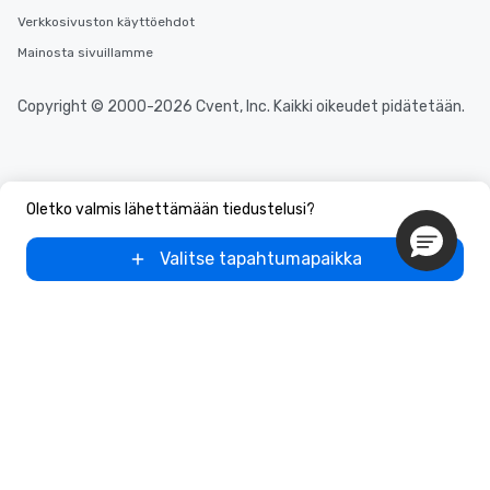
key. Whether you desir
Verkkosivuston käyttöehdot
business hours or earl
after work, we can coo
Mainosta sivuillamme
you to provide options 
needs. Go for as Long or as Short as
Copyright © 2000-2026 Cvent, Inc. Kaikki oikeudet pidätetään.
You Like Along with fle
scheduling, Lip Smack
Tours also provides a 
durations. Our shortes
Oletko valmis lähettämään tiedustelusi?
2.5 hours; our longest 
hours, with optional 
Valitse tapahtumapaikka
incentives.