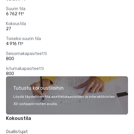
Suurin tila
6 762 ft²
Kokoustila
27
Toiseksi suurin tila
4 916 ft²
Seisomakapasiteetti
800
Istumakapasiteetti
800
Tutustu kokoustiloihin
Löydä täydellinen tila asettelukaavioiden ja interaktiivisten
3D-pohjapiirrosten avulla.
Kokoustila
Osallistujat