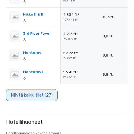
91 x 48 ft²
Nikko II & III
4 834 ft²
15,6 ft.
107 x 48 ft²
3rd Floor Foyer
4 916 ft²
8,8 ft.
192 x 75 ft²
Monterey
2 392 ft²
8,8 ft.
92 x 26 ft²
Monterey I
1 638 ft²
8,8 ft.
26 x 63 ft²
Näytä kaikki tilat (27)
Hotellihuoneet
Hotellihuoneiden kokonaismäärä