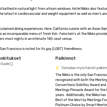
 bathed in natural light from atrium windows. Hotel Nikko also featur
 the latest in cardiovascular and weight equipment as well as men's a
imed dining experiences. Here, California cuisine with an Asian flair i
o an incomparable menu of fresh fish.  Feinstein's at the Nikko provide
 most nights in an intimate 140-seat venue.

n Francisco is noted for its gay (LGBT) friendliness.
uokitukset
Palkinnot
 Guide
Toimialan myöntämät palkin
The Nikko is the only San Francisc
recognized with both the Meeting
Conventions Gold Key Award and 
Meetings Pinnacle Award for the la
years.  Additionally, the Nikko has
Best of the West by Meetings Foc
Platinum Choice by Smart Meetin