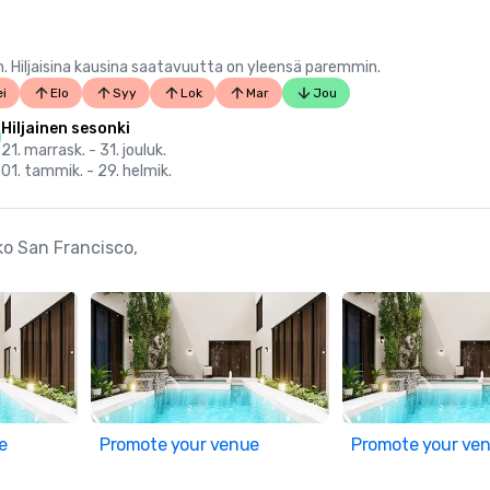
 Hiljaisina kausina saatavuutta on yleensä paremmin.
i
Elo
Syy
Lok
Mar
Jou
Hiljainen sesonki
21. marrask. - 31. jouluk.
01. tammik. - 29. helmik.
ko San Francisco,
e
Promote your venue
Promote your ve