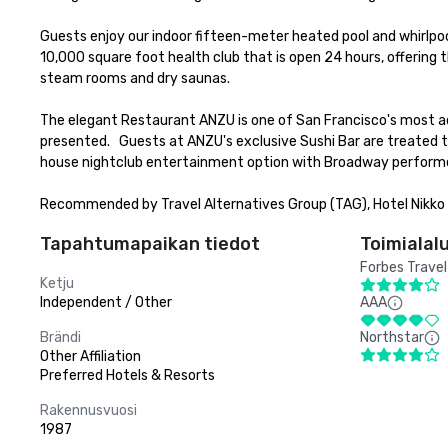
Guests enjoy our indoor fifteen-meter heated pool and whirlpool
10,000 square foot health club that is open 24 hours, offering
steam rooms and dry saunas. 

The elegant Restaurant ANZU is one of San Francisco's most accla
presented.   Guests at ANZU's exclusive Sushi Bar are treated t
house nightclub entertainment option with Broadway performers
Recommended by Travel Alternatives Group (TAG), Hotel Nikko Sa
Tapahtumapaikan tiedot
Toimialal
Forbes Travel
Ketju
Independent / Other
AAA
Brändi
Northstar
Other Affiliation
Preferred Hotels & Resorts
Rakennusvuosi
1987