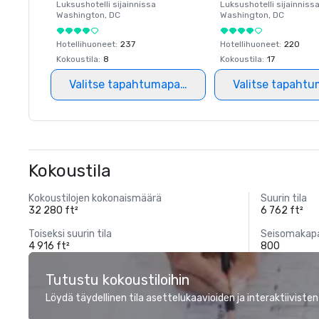
Luksushotelli sijainnissa
Luksushotelli sijainniss
Washington
, DC
Washington
, DC
Hotellihuoneet
:
237
Hotellihuoneet
:
220
Kokoustila
:
8
Kokoustila
:
17
Valitse tapahtumapaikka
Valitse tapahtu
Kokoustila
Kokoustilojen kokonaismäärä
Suurin tila
32 280 ft²
6 762 ft²
Toiseksi suurin tila
Seisomakapa
4 916 ft²
800
Tutustu kokoustiloihin
Löydä täydellinen tila asettelukaavioiden ja interaktiivisten