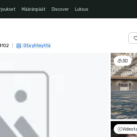
rjoukset
Määränpäät
Discover
Luksus
94102
|
Ota yhteyttä
3D
Videot