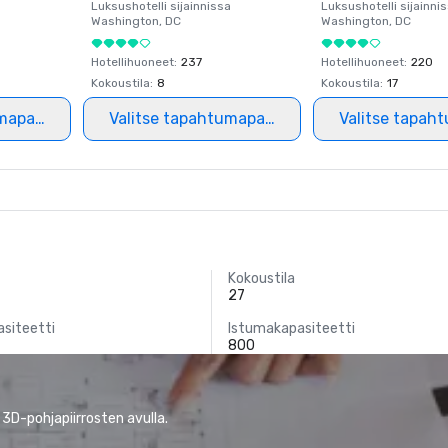
a
Luksushotelli sijainnissa
Luksushotelli sijainni
Washington
, DC
Washington
, DC
Hotellihuoneet
:
237
Hotellihuoneet
:
220
Kokoustila
:
8
Kokoustila
:
17
mapaikka
Valitse tapahtumapaikka
Valitse tapah
Kokoustila
27
siteetti
Istumakapasiteetti
800
 3D-pohjapiirrosten avulla.