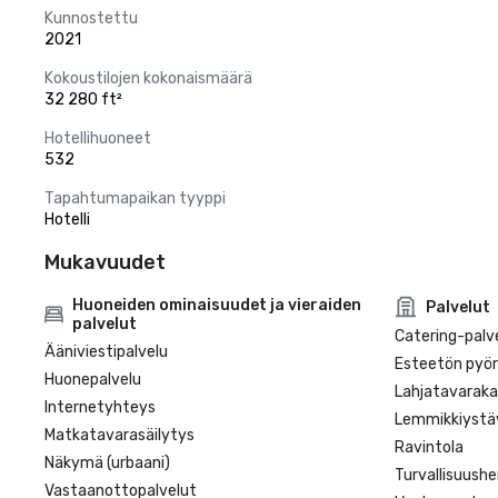
Kunnostettu
2021
Kokoustilojen kokonaismäärä
32 280 ft²
Hotellihuoneet
532
Tapahtumapaikan tyyppi
Hotelli
Mukavuudet
Huoneiden ominaisuudet ja vieraiden
Palvelut
palvelut
Catering-palv
Ääniviestipalvelu
Esteetön pyörä
Huonepalvelu
Lahjatavarak
Internetyhteys
Lemmikkiystäv
Matkatavarasäilytys
Ravintola
Näkymä (urbaani)
Turvallisuushe
Vastaanottopalvelut