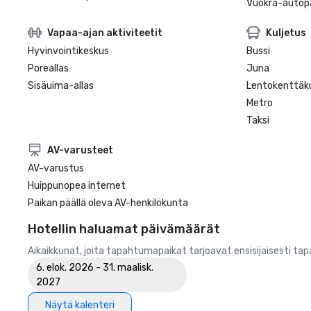
Vuokra-autopa
Vapaa-ajan aktiviteetit
Kuljetus
Hyvinvointikeskus
Bussi
Poreallas
Juna
Sisäuima-allas
Lentokenttäku
Metro
Taksi
AV-varusteet
AV-varustus
Huippunopea internet
Paikan päällä oleva AV-henkilökunta
Hotellin haluamat päivämäärät
Aikaikkunat, joita tapahtumapaikat tarjoavat ensisijaisesti ta
6. elok. 2026 - 31. maalisk.
2027
Näytä kalenteri