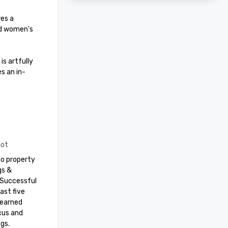
es a 
nd women's 
s artfully 
s an in-
not
o property 
s & 
Successful 
st five 
 earned 
us and 
gs.