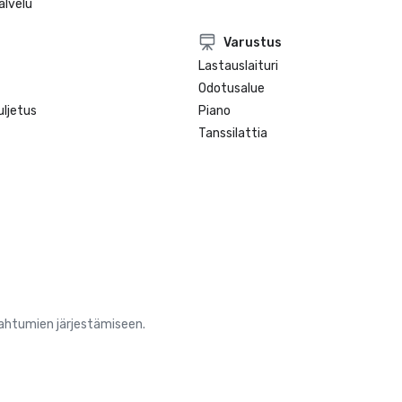
lvelu
Varustus
Lastauslaituri
Odotusalue
ljetus
Piano
Tanssilattia
pahtumien järjestämiseen.