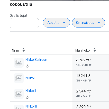
Kokoustila
Osallistujat
Asettelu
Ominaisuus
Nimi
Tilan koko
Nikko Ballroom
6 762 ft²
145 x 48 ft²
1 824 ft²
Nikko I
38 x 48 ft²
Nikko II
2 544 ft²
48 x 53 ft²
Nikko III
2 290 ft²