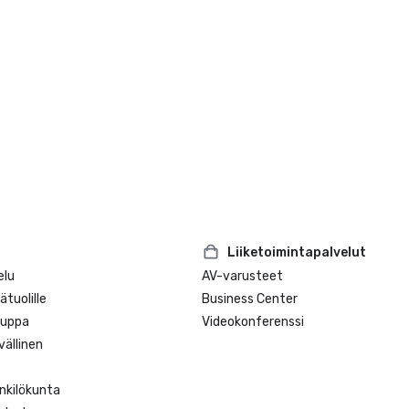
Liiketoimintapalvelut
elu
AV-varusteet
tuolille
Business Center
auppa
Videokonferenssi
ällinen
nkilökunta