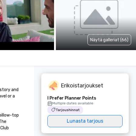
Näytä galleriat (66)
Erikoistarjoukset
story and 
el or a 
I Prefer Planner Points
Multiple dates available
Tarjoushinnat
illow-top 
Lunasta tarjous
The 
Club 