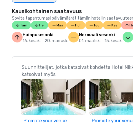
Kausikohtainen saatavuus
Sovita tapahtumasi päivämäärät tämän hotellin saatavuuteen.
Tam
Hel
Maa
Huh
Tou
Kes
He
Huippusesonki
Normaali sesonki
16. kesäk. - 20. marrask.
01. maalisk. - 15. kesäk.
Suunnittelijat, jotka katsoivat kohdetta Hotel Nik
katsoivat myös
Promote your venue
Promote your venu