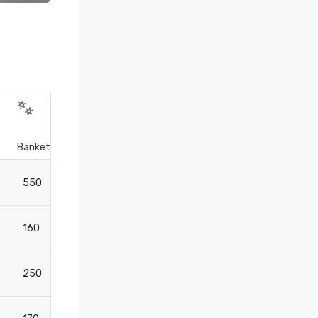
Bankettiasettelu
Cocktailasettelu
Teatteri
550
750
750
160
-
175
250
275
275