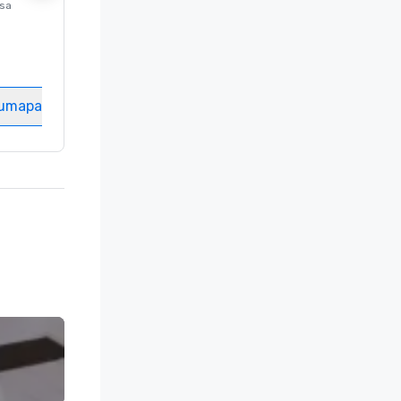
ssa
Luksushotelli sijainnissa
Washington
, DC
Hotellihuoneet
:
237
Kokoustila
:
8
tumapaikka
Valitse tapahtumapaikka