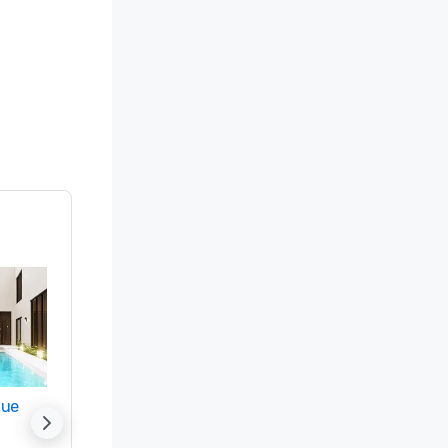
nue
Promote your venue