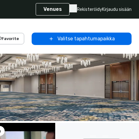
Venues
Rekisteröidy
Kirjaudu sisään
Valitse tapahtumapaikka
Favorite
a